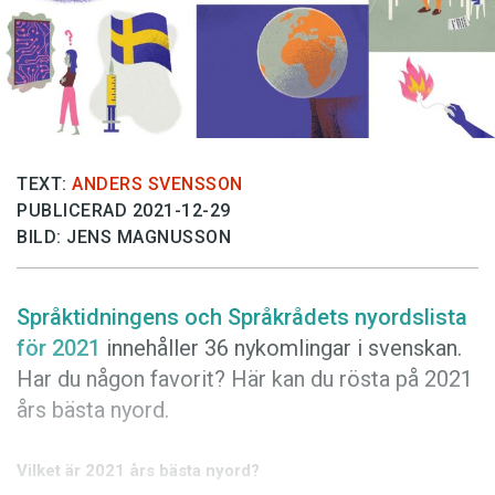
Anmäl till språkpolisen
Föreslå nyord
Annonsera
Prenumerera
Läs Språktidningen digitalt
TEXT:
ANDERS SVENSSON
PUBLICERAD 2021-12-29
Press
BILD: JENS MAGNUSSON
Språktidningens och Språkrådets nyordslista
för 2021
innehåller 36 nykomlingar i svenskan.
Har du någon favorit? Här kan du rösta på 2021
års bästa nyord.
Vilket är 2021 års bästa nyord?