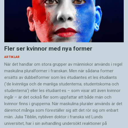
Fler ser kvinnor med nya former
ARTIKLAR
När det handlar om stora grupper av människor används i regel
maskulina pluralformer i franskan. Men när sådana ­former
ersätts av dubbel­former som les étudiantes et les étudiants
(’de kvinnliga och de manliga studenterna; studentskorna och
studenterna’) eller les étudiant·es – som visar att även kvinnor
ingår – är det också fler som uppfattar att både män och
kvinnor finns i grupperna. När maskulina pluraler används är det
där­emot många som föreställer sig att det rör sig om enbart
män. Julia Tibblin, nybliven doktor i franska vid Lunds
universitet, har i sin avhandling undersökt reaktioner på