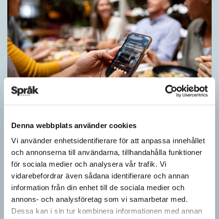
Inlärningen gynnas av gissningar
Denna webbplats använder cookies
ARTIKLAR
Vi använder enhetsidentifierare för att anpassa innehållet
Först se en bild. Sedan gissa ordet för det bilden föreställer för
och annonserna till användarna, tillhandahålla funktioner
att därefter få det rätta svaret. Det inslaget finns i flera
för sociala medier och analysera vår trafik. Vi
populära appar…
vidarebefordrar även sådana identifierare och annan
information från din enhet till de sociala medier och
annons- och analysföretag som vi samarbetar med.
Dessa kan i sin tur kombinera informationen med annan