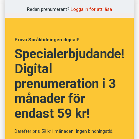
års bästa nyord.
Redan prenumerant?
Logga in för att läsa
Vilket är 2021 års bästa nyord?
Anosmi
Prova Språktidningen digitalt!
Coronabubbla
Specialerbjudande!
Coronahund
Delningsboende
Digital
Djuränkling
prenumeration i 3
Domedagsskrollande
Eftervåld
månader för
Fono
endast 59 kr!
Gangfluencer
Gaslighta
Generation corona
Därefter pris 59 kr i månaden. Ingen bindningstid.