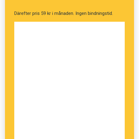
Jobbonär
Därefter pris 59 kr i månaden. Ingen bindningstid.
Jukeboxbio
Koldioxidsug
Kryptokonst
Ljushare
Maskne
Metaversum
Mikrovana
Mobilitetshubb
Nettonollmål
Piratbibliotek
Postcovid
Snällvägg
Spökkök