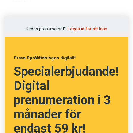
Anosmi
Coronabubbla
Coronahund
Redan prenumerant?
Logga in för att läsa
Delningsboende
Djuränkling
Domedagsskrollande
Eftervåld
Prova Språktidningen digitalt!
Fono
Specialerbjudande!
Gangfluencer
Digital
Gaslighta
Generation corona
prenumeration i 3
Genombrottsinfektion
månader för
Giggare
Hybridarbete
endast 59 kr!
Hybridmöte