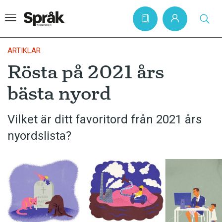
ARTIKLAR
Rösta på 2021 års
Hem
bästa nyord
Artiklar
Krönikor
Vilket är ditt favoritord från 2021 års
nyordslista?
Språkfrågor
Skrivtips
Bokrecensioner
Kviss
Podden