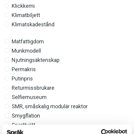
Klickkemi
Klimatbiljett
Klimatskadestånd
Matfattigdom
Munkmodell
Njutningsäktenskap
Permakris
Putinpris
Returmissbrukare
Selfiemuseum
SMR, småskalig modulär reaktor
Smygflation
Sporttvätt