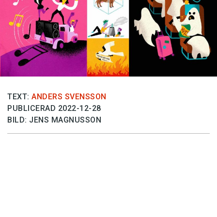
Anmäl till språkpolisen
Föreslå nyord
Annonsera
Prenumerera
Läs Språktidningen digitalt
Press
TEXT:
ANDERS SVENSSON
PUBLICERAD 2022-12-28
BILD: JENS MAGNUSSON