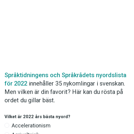
Hantera cookie-inställningar
Det här innehållet kräver att du accepterar cookies.
Språktidningens och Språkrådets nyordslista
för 2022
innehåller 35 nykomlingar i svenskan.
Hantera cookie-inställningar
Men vilken är din favorit? Här kan du rösta på
ordet du gillar bäst.
Vilket är 2022 års bästa nyord?
Accelerationism