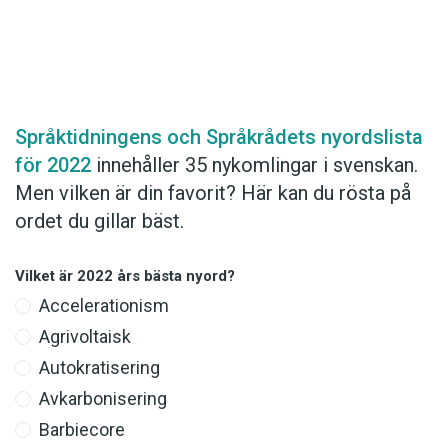
Det här innehållet kräver att du accepterar cookies.
Språktidningens och Språkrådets nyordslista
för 2022
innehåller 35 nykomlingar i svenskan.
Hantera cookie-inställningar
Men vilken är din favorit? Här kan du rösta på
ordet du gillar bäst.
Vilket är 2022 års bästa nyord?
Accelerationism
Agrivoltaisk
Autokratisering
Avkarbonisering
Barbiecore