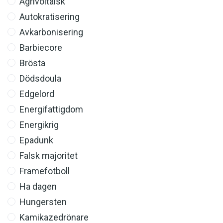
Agrivoltaisk
Autokratisering
Avkarbonisering
Barbiecore
Brösta
Dödsdoula
Edgelord
Energifattigdom
Energikrig
Epadunk
Falsk majoritet
Framefotboll
Ha dagen
Hungersten
Kamikazedrönare