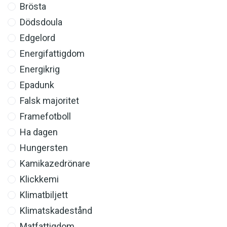
Brösta
Dödsdoula
Edgelord
Energifattigdom
Energikrig
Epadunk
Falsk majoritet
Framefotboll
Ha dagen
Hungersten
Kamikazedrönare
Klickkemi
Klimatbiljett
Klimatskadestånd
Matfattigdom