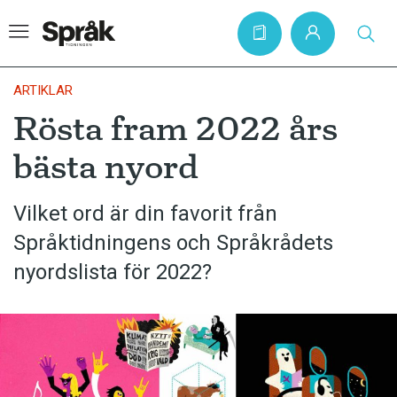
ARTIKLAR
Rösta fram 2022 års
Hem
bästa nyord
Artiklar
Krönikor
Vilket ord är din favorit från
Språktidningens och Språkrådets
Språkfrågor
nyordslista för 2022?
Skrivtips
Bokrecensioner
Kviss
Podden