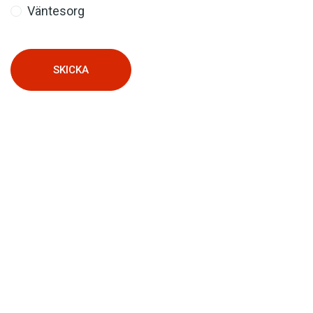
Väntesorg
SKICKA
Det här innehållet kräver att du accepterar cookies.