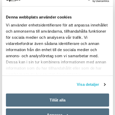
Spökflyg
Urbexare
Valförnekare
Denna webbplats använder cookies
Vertiport
Vi använder enhetsidentifierare för att anpassa innehållet
och annonserna till användarna, tillhandahålla funktioner
Virtuellt stängsel
för sociala medier och analysera vår trafik. Vi
Väntesorg
vidarebefordrar även sådana identifierare och annan
information från din enhet till de sociala medier och
annons- och analysföretag som vi samarbetar med.
Dessa kan i sin tur kombinera informationen med annan
SKICKA
information som du har tillhandahållit eller som de har
samlat in när du har använt deras tjänster.
Visa detaljer
Tillåt alla
Anpassa