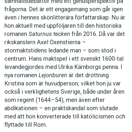
samhällsdebattör med ett genusperspektiv på
tro att människor bara förolämpade mig innan de
frågorna. Det är ett engagemang som går igen
förklarade att det var sarkasm de höll på med. Det
även i hennes skönlitterära författarskap. Nu är
brittiska kolonialsystemet gav oss allt utom ironi,
hon aktuell med uppföljaren till den historiska
för de ville inte att vi skulle skratta åt dem. Till och
romanen
Saturnus tecken
från 2016. Då var det
med Shakespeare var ironisk. Det är en väldigt
rikskanslern Axel Oxenstierna –
brittisk grej.”
stormaktstidens ledande man – som stod i
centrum. Hans maktspel i ett svenskt 1600-tal
levandegjordes med Ulrika Kärnborgs penna. I
nya romanen
Lejonburen
är det drottning
Språk på Jamaica
Kristina som är huvudperson, vilket hon ju var
Officiellt språk på Jamaica är engelska. Majoriteten
också i verklighetens Sverige, både under åren
talar dock former som ligger mellan (jamaicansk)
engelska och det engelskbaserade kreolspråk
som regent (1644–54), men även efter
som uppkom bland slavarna och användes av i
abdikationen – en praktskandal som slutade
stort sett hela befolkningen under 1600- och 1700-
med att hon konverterade till katolicismen och
talen.
flyttade till Rom.