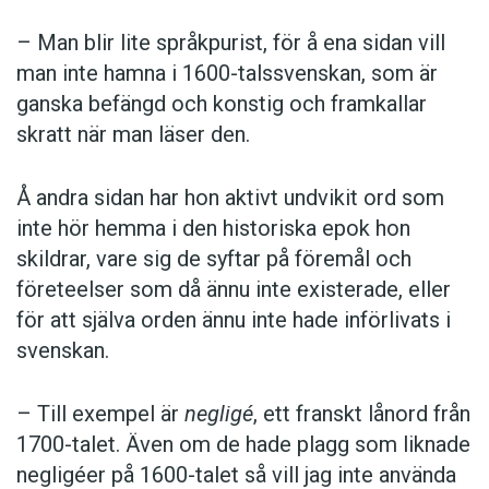
självständigt inom Samväldet 1962.
– Man blir lite språkpurist, för å ena sidan vill
man inte hamna i 1600-talssvenskan, som är
ganska befängd och konstig och framkallar
skratt när man läser den.
Marlon James
Född:
1970 i Jamaica.
Å andra sidan har hon aktivt undvikit ord som
inte hör hemma i den historiska epok hon
Yrke:
författare och lärare i kreativt skrivande.
skildrar, vare sig de syftar på föremål och
Bibliografi:
John Crow’s devil
(2005),
The book of
företeelser som då ännu inte existerade, eller
night women
(2009).
för att själva orden ännu inte hade införlivats i
svenskan.
Aktuell med:
En kort krönika om sju mord
som
gavs ut på svenska i januari 2018. Översättning:
– Till exempel är
negligé
, ett franskt lånord från
Niclas Hval. (Albert Bonniers förlag).
1700-talet. Även om de hade plagg som liknade
negligéer på 1600-talet så vill jag inte använda