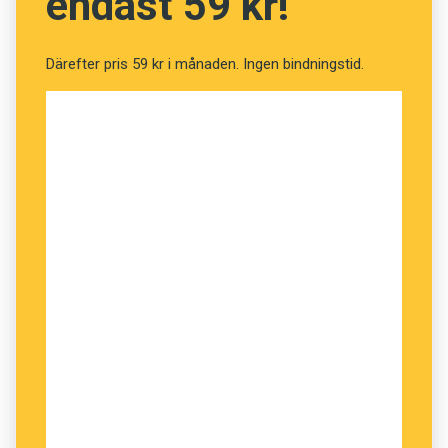
endast 59 kr!
Ett tiotal berättarröster från olika samhällsskikt
och bakgrund driver romanen framåt. Marlon
James låter de flesta då och då uttrycka sig på
Därefter pris 59 kr i månaden. Ingen bindningstid.
jamaicansk patois, som är talspråk för många
jamaicaner till vardags. En hel del ord,
grammatik- och uttalsmönster finns kvar från
slavarnas olika afrikanska modersmål.
– Det var viktigt för mig att få fram att även
jamaicaner har olika patois, olika dialekter,
påpekar Marlon James, när vi slagit oss ner i
den mjuka soffan i vardagsrummet hemma hos
Clinton, en vän han besöker i New York.
– Jag ville visa på bredden inom jamaicanskt
talspråk. Det finns ingen ”färdig” jamaicansk