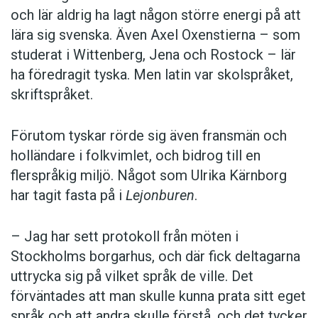
och lär aldrig ha lagt någon större energi på att
lära sig svenska. Även Axel Oxenstierna – som
studerat i Wittenberg, Jena och Rostock – lär
ha föredragit tyska. Men latin var skolspråket,
skriftspråket.
Förutom tyskar rörde sig även fransmän och
holländare i folkvimlet, och bidrog till en
flerspråkig miljö. Något som Ulrika Kärnborg
har tagit fasta på i
Lejonburen
.
– Jag har sett protokoll från möten i
Stockholms borgarhus, och där fick deltagarna
uttrycka sig på vilket språk de ville. Det
förväntades att man skulle kunna prata sitt eget
språk och att andra skulle förstå, och det tycker