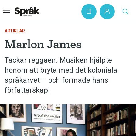
ARTIKLAR
Marlon James
Hem
Tackar reggaen. Musiken hjälpte
Artiklar
honom att bryta med det koloniala
Krönikor
språkarvet – och formade hans
Språkfrågor
författarskap.
Skrivtips
Bokrecensioner
Kviss
Podden