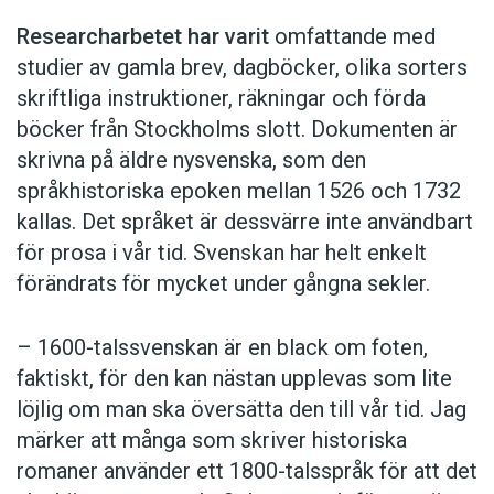
Patois
är ursprungligen ett franskt ord med
ungefärlig betydelse ’bondsk dialekt’. Det syftar
Researcharbetet har varit
omfattande med
bland annat just på det kreolspråk som talas på
studier av gamla brev, dagböcker, olika sorters
Jamaica, men traditionellt har termen använts för
skriftliga instruktioner, räkningar och förda
att beteckna de otaliga romanska språkvarianter
böcker från Stockholms slott. Dokumenten är
som har talats i Frankrike. Som språkvetenskaplig
skrivna på äldre nysvenska, som den
term används
patois
generellt om lokala
språkhistoriska epoken mellan 1526 och 1732
språkformer som skiljer sig kraftigt från
standardspråket.
kallas. Det språket är dessvärre inte användbart
för prosa i vår tid. Svenskan har helt enkelt
förändrats för mycket under gångna sekler.
Jamaica
– 1600-talssvenskan är en black om foten,
faktiskt, för den kan nästan upplevas som lite
löjlig om man ska översätta den till vår tid. Jag
märker att många som skriver historiska
romaner använder ett 1800-talsspråk för att det