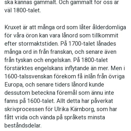
ska kännas gammalt. Och gammalt för oss är
väl 1800-talet.
Kruxet är att många ord som låter ålderdomliga
för våra öron kan vara lånord som tillkommit
efter stormaktstiden. På 1700-talet lånades
många ord in från franskan, och senare även
från tyskan och engelskan. På 1800-talet
År 1655 erövrade engelsmännen Jamaica, som då
förstärktes engelskans inflytande än mer. Men i
var en spansk koloni. Sockerrörsodlingen, som
1600-talssvenskan förekom få inlån från övriga
hade initierats under den spanska tiden, tog nu fart,
Europa, och senare tiders lånord kunde
liksom en massiv import av svarta slavar från
dessutom beteckna föremål som ännu inte
Västafrika. Detta bidrog till att ön under 1700-talet
fanns på 1600-talet. Allt detta har påverkat
blev en viktig brittisk besittning, med en
arbetsstyrka på cirka 200 000 svarta. Slaveriet
skrivprocessen för Ulrika Kärnborg, som har
avskaffades på 1830-talet.
fått vrida och vända på språkets minsta
beståndsdelar.
Landet fick inre självstyre 1959, och förklarades