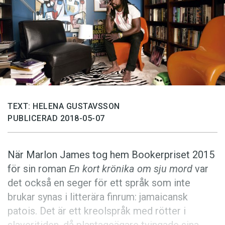
Anmäl till språkpolisen
Föreslå nyord
Annonsera
Prenumerera
Läs Språktidningen digitalt
Press
TEXT: HELENA GUSTAVSSON
PUBLICERAD 2018-05-07
När Marlon James tog hem Bookerpriset 2015
för sin roman
En kort krönika om sju mord
var
det också en seger för ett språk som inte
brukar synas i litterära finrum: jamaicansk
patois. Det är ett kreolspråk med rötter i