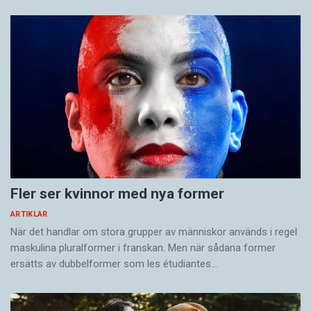
Mesen är ingen fegis
KRÖNIKOR
Sveriges vanligaste vinterfågel är en mes. Alltså
Fler ser kvinnor med nya former
ingen fegis precis och inte heller någon oxe, trots
namnet. Att den kallas för talgoxe beror på att…
ARTIKLAR
När det handlar om stora grupper av människor används i regel
maskulina pluralformer i franskan. Men när sådana ­former
ersätts av dubbel­former som les étudiantes…
Fler ser kvinnor med nya former
ARTIKLAR
När det handlar om stora grupper av människor används i regel
maskulina pluralformer i franskan. Men när sådana ­former
ersätts av dubbel­former som les étudiantes…