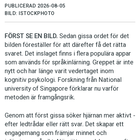
PUBLICERAD 2026-08-05
LÄSVÄRT
BILD: ISTOCKPHOTO
MEST LÄSTA
FÖRST SE EN BILD.
Sedan gissa ordet för det
Har du koll på orden från SAOL? (Kviss
#622)
bilden föreställer för att därefter få det rätta
KVISS
svaret. Det inslaget finns i flera populära appar
som används för språkinlärning. Greppet är inte
Känner du till orden från SAOL? (Kviss
nytt och har länge varit vedertaget inom
#625)
kognitiv psykologi. Forskning från National
KVISS
university of Singa­pore förklarar nu varför
metoden är framgångsrik.
Kan du identifiera språket? (Kviss #623)
KVISS
Genom att först gissa ­söker hjärnan mer aktivt ­
efter ledtrådar eller rätt svar. Det skapar ett
engagemang som främjar minnet och
Vilket språk är detta? (Kviss #626)