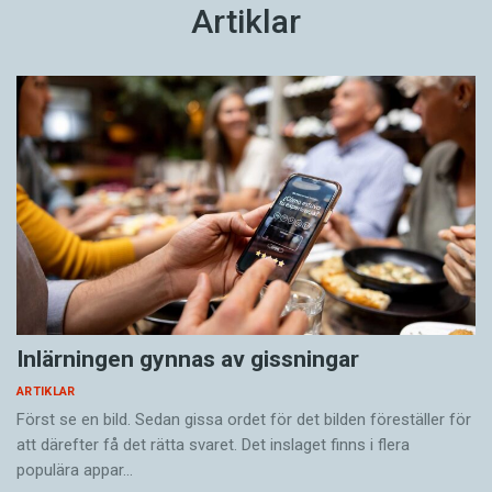
Artiklar
Känner du till orden från SAOL? (Kviss
#625)
KVISS
Kaosdödaren
ARTIKLAR
Kan du identifiera språket? (Kviss #623)
KVISS
Vilket språk är detta? (Kviss #626)
KVISS
Inlärningen gynnas av gissningar
ARTIKLAR
Först se en bild. Sedan gissa ordet för det bilden föreställer för
att därefter få det rätta svaret. Det inslaget finns i flera
populära appar…