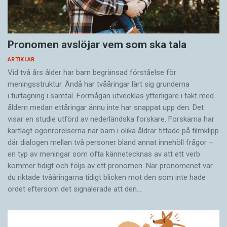
Pronomen avslöjar vem som ska tala
ARTIKLAR
Vid två års ålder har barn begränsad förståelse för
meningsstruktur. Ändå har tvååringar lärt sig grunderna
i turtagning i samtal. Förmågan utvecklas ytterligare i takt med
åldern medan ettåringar ännu inte har snappat upp den. Det
visar en studie utförd av nederländska forskare. Forskarna har
kartlagt ögonrörelserna när barn i olika åldrar tittade på filmklipp
där dialogen mellan två personer bland annat innehöll frågor –
en typ av meningar som ofta kännetecknas av att ett verb
kommer tidigt och följs av ett pronomen. När pronomenet var
du riktade tvååringarna tidigt blicken mot den som inte hade
ordet eftersom det ­signalerade att den…