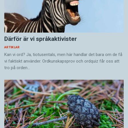
Vet du vad färöiska orden betyder?
(Kviss #624)
Därför är vi språkaktivister
KVISS
ARTIKLAR
Kan vi ord? Ja, tiotusentals, men här handlar det bara om de få
vi faktiskt använder. Ordkunskapsprov och ordquiz får oss att
tro på orden…