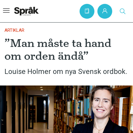
ARTIKLAR
”Man måste ta hand
Hem
om orden ändå”
Artiklar
Krönikor
Louise Holmer om nya Svensk ordbok.
Språkfrågor
Skrivtips
Bokrecensioner
Kviss
Podden