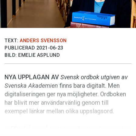
Anmäl till språkpolisen
Föreslå nyord
Annonsera
Prenumerera
TEXT:
ANDERS SVENSSON
Läs Språktidningen digitalt
PUBLICERAD 2021-06-23
BILD: EMELIE ASPLUND
Press
NYA UPPLAGAN AV
Svensk ordbok utgiven av
Svenska Akademien
finns bara digitalt. Men
digitaliseringen ger nya möjligheter. Ordboken
har blivit mer användarvänlig genom till
exempel länkar mellan olika uppslagsord.
– Efterfrågan på tryckta ordböcker har minskat