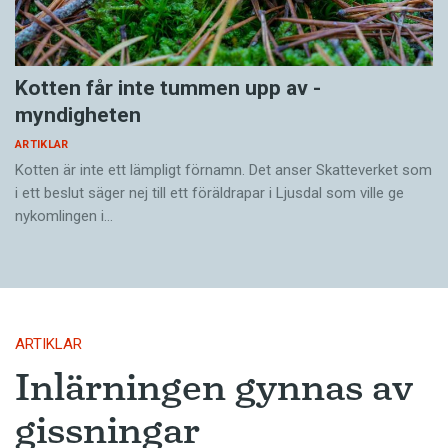
Pronomen avslöjar
vem som ska tala
Kotten får inte tummen upp av ­
myndigheten
ARTIKLAR
ARTIKLAR
Vid två års ålder har barn begränsad förståelse för
Kotten är inte ett lämpligt förnamn. Det anser Skatte­verket som
i ett beslut säger nej till ett föräldra­par i Ljusdal som ville ge
meningsstruktur. Ändå har tvååringar lärt sig
nykomlingen i…
grunderna i turtagning i samtal. Förmågan utvecklas
ytterligare i takt med…
ARTIKLAR
Inlärningen gynnas av
gissningar