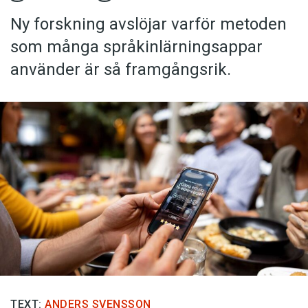
Ny forskning avslöjar varför metoden
som många språkinlärningsappar
använder är så framgångsrik.
Kan du identifiera språket? (Kviss #623)
KVISS
Handbok för begriplighet
TEXT:
ANDERS SVENSSON