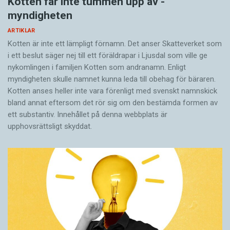
Kotten får inte tummen upp av ­
myndigheten
ARTIKLAR
Kotten är inte ett lämpligt förnamn. Det anser Skatte­verket som
i ett beslut säger nej till ett föräldra­par i Ljusdal som ville ge
nykomlingen i familjen Kotten som andranamn. Enligt
myndigheten skulle namnet kunna leda till obehag för bäraren.
Kotten anses heller inte vara förenligt med svenskt namnskick
bland annat eftersom det rör sig om den bestämda formen av
ett substantiv. Innehållet på denna webbplats är
upphovsrättsligt skyddat.