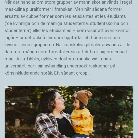
När det handlar om stora grupper av människor används i regel
maskulina pluralformer i franskan. Men när sådana ­former
ersätts av dubbel­former som les étudiantes et les étudiants
(’de kvinnliga och de manliga studenterna; studentskorna och
studenterna’) eller les étudiant·es – som visar att även kvinnor
ingår – är det också fler som uppfattar att både män och
kvinnor finns i grupperna. När maskulina pluraler används är det
där­emot många som föreställer sig att det rör sig om enbart
män. Julia Tibblin, nybliven doktor i franska vid Lunds
universitet, har i sin avhandling undersökt reaktioner på
könsinkluderande språk. Ett sådant grepp…