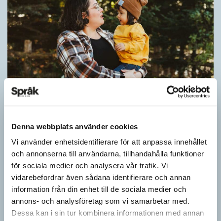
Fackspråk ger fler fällande domar
ARTIKLAR
Vilket språk är detta? (Kviss #626)
KVISS
I det här kvisset möter du texter om berömda svenska
författare på tolv olika språk hämtade från Wikipedia. Men vilka
är språken?
Pronomen avslöjar vem som ska tala
Denna webbplats använder cookies
ARTIKLAR
Vid två års ålder har barn begränsad förståelse för
Vi använder enhetsidentifierare för att anpassa innehållet
meningsstruktur. Ändå har tvååringar lärt sig grunderna
och annonserna till användarna, tillhandahålla funktioner
i turtagning i samtal. Förmågan utvecklas ytterligare i takt med…
för sociala medier och analysera vår trafik. Vi
Kan du gissa språket? (Kviss #619)
vidarebefordrar även sådana identifierare och annan
information från din enhet till de sociala medier och
KVISS
annons- och analysföretag som vi samarbetar med.
Dessa kan i sin tur kombinera informationen med annan
MEST LÄSTA