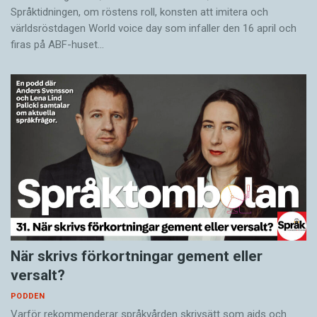
Språktidningen, om röstens roll, konsten att imitera och
världsröstdagen World voice day som infaller den 16 april och
firas på ABF-huset…
När skrivs förkortningar gement eller
versalt?
PODDEN
Varför rekommenderar språkvården skrivsätt som aids och