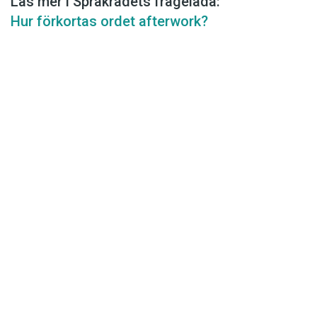
Läs mer i Språkrådets frågelåda:
Hur förkortas ordet afterwork?
Det här innehållet kräver att du accepterar cookies.
Hantera cookie-inställningar