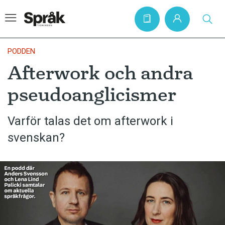
PODDEN
Afterwork och andra
Hem
pseudoanglicismer
Artiklar
Krönikor
Varför talas det om afterwork i
svenskan?
Språkfrågor
Skrivtips
Bokrecensioner
Kviss
Podden