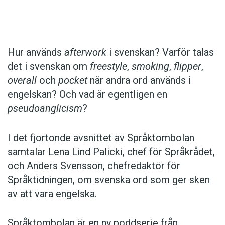
Det här innehållet kräver att du accepterar cookies.
Hur används
afterwork
i svenskan? Varför talas
det i svenskan om
freestyle
,
smoking
,
flipper
,
Hantera cookie-inställningar
overall
och
pocket
när andra ord används i
engelskan? Och vad är egentligen en
pseudoanglicism
?
I det fjortonde avsnittet av Språktombolan
samtalar Lena Lind Palicki, chef för Språkrådet,
och Anders Svensson, chefredaktör för
Språktidningen, om svenska ord som ger sken
av att vara engelska.
Språktombolan är en ny poddserie från