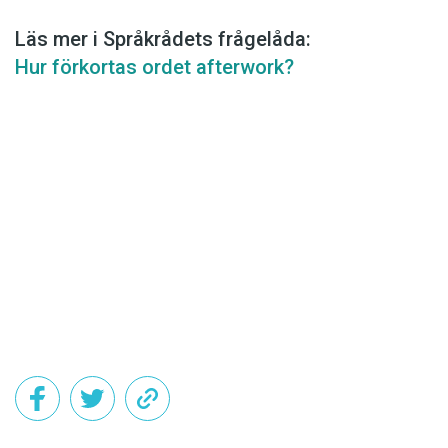
Läs mer i Språkrådets frågelåda:
Hur förkortas ordet afterwork?
Det här innehållet kräver att du accepterar cookies.
Hantera cookie-inställningar