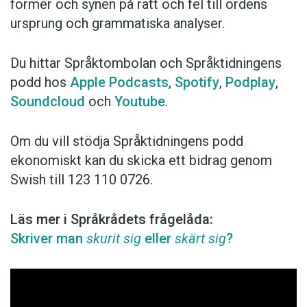
former och synen på rätt och fel till ordens
ursprung och grammatiska analyser.
Du hittar Språktombolan och Språktidningens
podd hos
Apple Podcasts
,
Spotify
,
Podplay
,
Soundcloud
och
Youtube
.
Om du vill stödja Språktidningens podd
ekonomiskt kan du skicka ett bidrag genom
Swish till 123 110 0726.
Läs mer i Språkrådets frågelåda:
Skriver man
skurit sig
eller
skärt sig
?