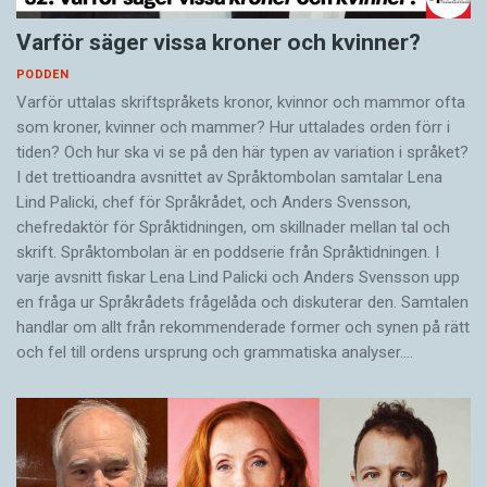
Varför säger vissa kroner och kvinner?
PODDEN
Varför uttalas skriftspråkets kronor, kvinnor och mammor ofta
som kroner, kvinner och mammer? Hur uttalades orden förr i
tiden? Och hur ska vi se på den här typen av variation i språket?
I det trettioandra avsnittet av Språktombolan samtalar Lena
Lind Palicki, chef för Språkrådet, och Anders Svensson,
chefredaktör för Språktidningen, om skillnader mellan tal och
skrift. Språktombolan är en poddserie från Språktidningen. I
varje avsnitt fiskar Lena Lind Palicki och Anders Svensson upp
en fråga ur Språkrådets frågelåda och diskuterar den. Samtalen
handlar om allt från rekommenderade former och synen på rätt
och fel till ordens ursprung och grammatiska analyser.…