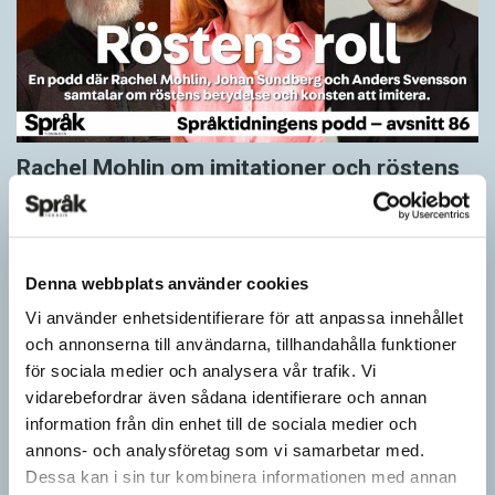
Rachel Mohlin om imitationer och röstens
roll
PODDEN
Hur gör Rachel Mohlin när hon imiterar Gudrun Schyman, Anna
Anka, Gunnar Strömmer och Liza Marklund? Vad är det som
Denna webbplats använder cookies
behövs för att en imitation…
Vi använder enhetsidentifierare för att anpassa innehållet
och annonserna till användarna, tillhandahålla funktioner
för sociala medier och analysera vår trafik. Vi
vidarebefordrar även sådana identifierare och annan
information från din enhet till de sociala medier och
annons- och analysföretag som vi samarbetar med.
Dessa kan i sin tur kombinera informationen med annan