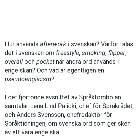
Det här innehållet kräver att du accepterar cookies.
Hur används
afterwork
i svenskan? Varför talas
det i svenskan om
freestyle
,
smoking
,
flipper
,
Hantera cookie-inställningar
overall
och
pocket
när andra ord används i
engelskan? Och vad är egentligen en
pseudoanglicism
?
I det fjortonde avsnittet av Språktombolan
samtalar Lena Lind Palicki, chef för Språkrådet,
och Anders Svensson, chefredaktör för
Språktidningen, om svenska ord som ger sken
av att vara engelska.