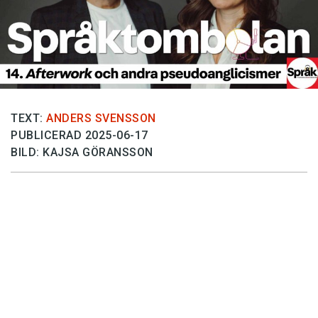
Anmäl till språkpolisen
Föreslå nyord
Annonsera
Prenumerera
Läs Språktidningen digitalt
TEXT:
ANDERS SVENSSON
PUBLICERAD 2025-06-17
Press
BILD: KAJSA GÖRANSSON