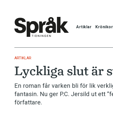
Artiklar
Krönikor
Hem
Artiklar
ARTIKLAR
Lyckliga slut är 
Krönikor
Språkfrågor
En roman får varken bli för lik verkli
fantasin. Nu ger P.C. Jersild ut ett 
Skrivtips
författare.
Bokrecensi