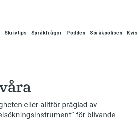
Skrivtips
Språkfrågor
Podden
Språkpolisen
Kvis
svåra
gheten eller alltför präglad av
”felsökningsinstrument” för blivande
oner