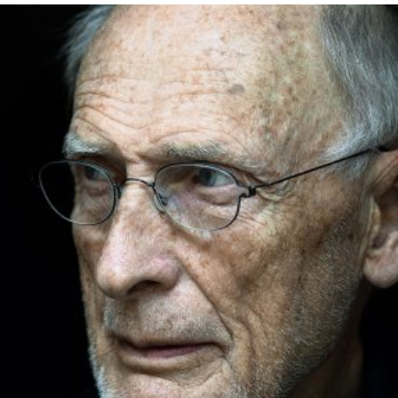
språkpolisen
rd
a
dningen digitalt