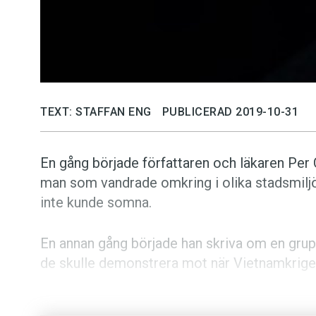
TEXT: STAFFAN ENG
PUBLICERAD 2019-10-31
En gång började författaren och läkaren Per 
man som vandrade omkring i olika stadsmiljö
inte kunde somna.
En annan gång började han skriva om en gru
de skulle demonstrera mot när Vietnamkriget
Inget av projekten fungerade. Men en av kvi