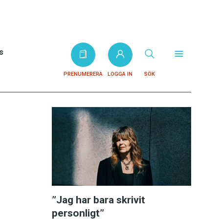
s
PRENUMERERA
LOGGA IN
SÖK
”Jag har bara skrivit
personligt”