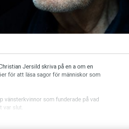
Christian Jersild skriva på en a om en
er för att läsa sagor för människor som
pp vänsterkvinnor som funderade på vad
 var slut.
nnorna hade en son vid namn Reine, som