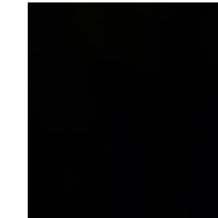
Kviss
Podden
Anmäl till 
Föreslå nyo
Annonsera
Prenumerer
Läs Språkti
Press