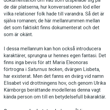
dokumentation om vad som utspelade sig på
de där platserna, hur konversationen löd eller
vilka relationer folk hade till varandra. Så det är
själva romanen; de här mellanrummen mellan
det som faktiskt finns dokumenterat och det
som är okänt.
I dessa mellanrum kan hon också introducera
karaktärer, sprungna ur hennes egen fantasi. Det
finns inga bevis för att Maria Eleonoras
förtrogna i
Saturnus tecken
, dvärgen Lisbeta,
har existerat. Men det fanns en dvärg vid namn
Elisabet vid drottningens hov, och genom Ulrika
Kärnborgs berättande modelleras denna vagt
kända person om till en betydelsefull bikaraktär.