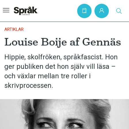
ARTIKLAR
Louise Boije af Gennäs
Hem
Hippie, skolfröken, språkfascist. Hon
Artiklar
ger publiken det hon själv vill läsa –
Krönikor
och växlar mellan tre roller i
Språkfrågor
skrivprocessen.
Skrivtips
Bokrecensioner
Kviss
Podden