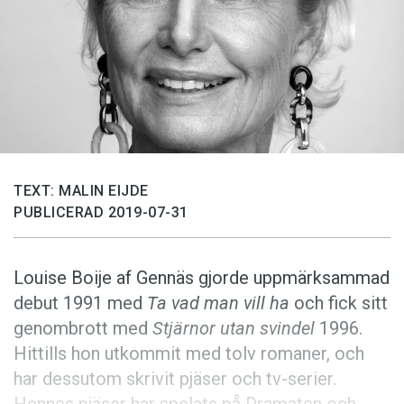
Anmäl till språkpolisen
Föreslå nyord
Annonsera
Prenumerera
Läs Språktidningen digitalt
Press
TEXT: MALIN EIJDE
PUBLICERAD 2019-07-31
Louise Boije af Gennäs gjorde uppmärksammad
debut 1991 med
Ta vad man vill ha
och fick sitt
genombrott med
Stjärnor utan svindel
1996.
Hittills hon utkommit med tolv romaner, och
har dessutom skrivit pjäser och tv-serier.