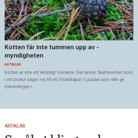
Låt det flöda! Du kan skriva om!
Var snäll mot dig själv, du duger!
Lita på processen: den har ett eget liv!
Kotten får inte tummen upp av ­
myndigheten
ARTIKLAR
Kotten är inte ett lämpligt förnamn. Det anser Skatte­verket som
i ett beslut säger nej till ett föräldra­par i Ljusdal som ville ge
nykomlingen i…
ARTIKLAR