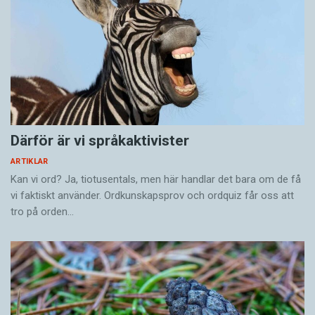
någonting att ta hand om och värna. Vi har ett
jättefint och vackert språk. Inte så stort, men
värt att vårda.
Fakta om Louise Boije af Gennäs
Därför är vi språkaktivister
Yrke:
Författare.
ARTIKLAR
Aktuell:
Med sista delen av motståndstrilogin:
Kan vi ord? Ja, tiotusentals, men här handlar det bara om de få
Verkanseld
(Bookmark Förlag 2019).
vi faktiskt använder. Ordkunskapsprov och ordquiz får oss att
tro på orden…
Bor:
Stockholm.
Familj:
Maken Carl-Erik Lagercrantz, barnen Carl-
Axel, 18, och Elsa, 16.
Tre tips vid skrivkramp: