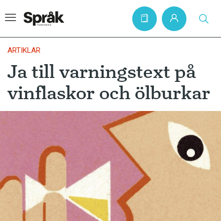
ARTIKLAR
Ja till varningstext på
Hem
vinflaskor och ölburkar
Artiklar
Krönikor
Språkfrågor
Skrivtips
Bokrecensioner
Kviss
Podden