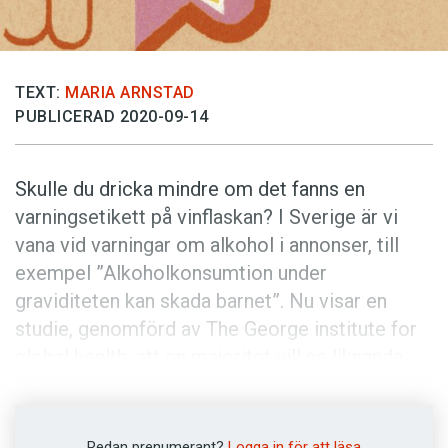
Anmäl till språkpolisen
Föreslå nyord
Annonsera
TEXT:
MARIA ARNSTAD
PUBLICERAD 2020-09-14
Prenumerera
Läs Språktidningen digitalt
Skulle du dricka mindre om det fanns en
Press
varningsetikett på vinflaskan? I Sverige är vi
vana vid varningar om alkohol i annonser, till
exempel ”Alkoholkonsumtion under
graviditeten kan skada barnet”. Nu visar en
studie, genomförd av The George institute for
global health, att en majoritet vill se liknande
etiketter direkt på flaskor och burkar.
Undersökningen inkluderade sju länder:
Australien, Kanada, Kina, Indien, Nya Zeeland,
Redan prenumerant?
Logga in för att läsa