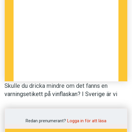
Skulle du dricka mindre om det fanns en
varningsetikett på vinflaskan? I Sverige är vi
vana vid varningar om alkohol i annonser, till
exempel ”Alkoholkonsumtion under
graviditeten kan skada barnet”. Nu visar en
Redan prenumerant?
Logga in för att läsa
studie, genomförd av The George institute for