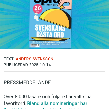
Anmäl till språkpolisen
Föreslå nyord
Annonsera
Prenumerera
Läs Språktidningen digitalt
Press
TEXT:
ANDERS SVENSSON
PUBLICERAD 2025-10-14
PRESSMEDDELANDE
Över 8 000 läsare och följare har valt sina
favoritord.
Bland alla nomineringar har