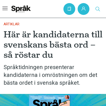
ARTIKLAR
Här är kandidaterna till
Hem
svenskans bästa ord –
Artiklar
så röstar du
Krönikor
Språkfrågor
Språktidningen presenterar
Skrivtips
kandidaterna i omröstningen om det
Bokrecensioner
bästa ordet i svenska språket.
Kviss
Podden