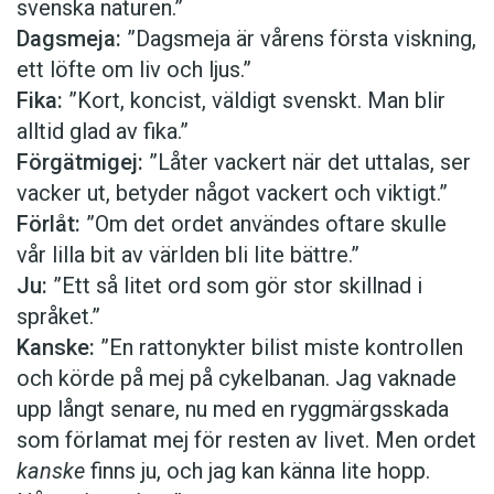
svenska naturen.”
Dagsmeja:
”Dagsmeja är vårens första viskning,
ett löfte om liv och ljus.”
Fika:
”Kort, koncist, väldigt svenskt. Man blir
alltid glad av fika.”
Förgätmigej:
”Låter vackert när det uttalas, ser
vacker ut, betyder något vackert och viktigt.”
Förlåt:
”Om det ordet användes oftare skulle
vår lilla bit av världen bli lite bättre.”
Ju:
”Ett så litet ord som gör stor skillnad i
språket.”
Kanske:
”En rattonykter bilist miste kontrollen
och körde på mej på cykelbanan. Jag vaknade
upp långt senare, nu med en ryggmärgsskada
som förlamat mej för resten av livet. Men ordet
kanske
finns ju, och jag kan känna lite hopp.