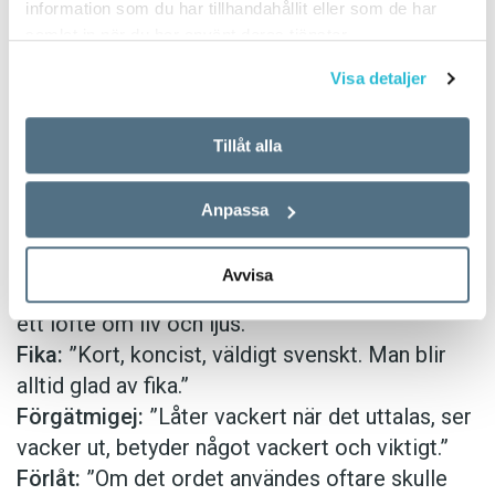
information som du har tillhandahållit eller som de har
7.
kanske
samlat in när du har använt deras tjänster.
8.
lagom
9.
morgonrodnad
Visa detaljer
10.
tillsammans
Tillåt alla
Exempel på läsarnas motiveringar:
Allemansrätt:
”Svenskans finaste ord då det
Anpassa
inkluderar allas vår rätt att vistas i den fina
svenska naturen.”
Avvisa
Dagsmeja:
”Dagsmeja är vårens första viskning,
ett löfte om liv och ljus.”
Fika:
”Kort, koncist, väldigt svenskt. Man blir
alltid glad av fika.”
Förgätmigej:
”Låter vackert när det uttalas, ser
vacker ut, betyder något vackert och viktigt.”
Förlåt:
”Om det ordet användes oftare skulle