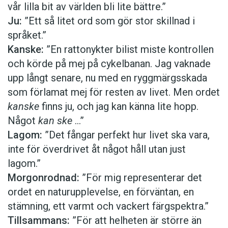
vår lilla bit av världen bli lite bättre.”
Ju:
”Ett så litet ord som gör stor skillnad i
språket.”
Kanske:
”En rattonykter bilist miste kontrollen
och körde på mej på cykelbanan. Jag vaknade
upp långt senare, nu med en ryggmärgsskada
som förlamat mej för resten av livet. Men ordet
kanske
finns ju, och jag kan känna lite hopp.
Något
kan ske
…”
Lagom:
”Det fångar perfekt hur livet ska vara,
inte för överdrivet åt något håll utan just
lagom.”
Morgonrodnad:
”För mig representerar det
ordet en naturupplevelse, en förväntan, en
stämning, ett varmt och vackert färgspektra.”
Tillsammans:
”För att helheten är större än