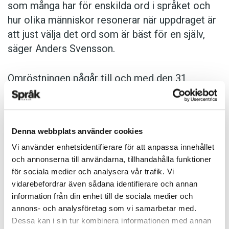
som många har för enskilda ord i språket och
hur olika människor resonerar när uppdraget är
att just välja det ord som är bäst för en själv,
säger Anders Svensson.
Omröstningen pågår till och med den 31
december 2025.
Omröstningen sker på
spraktidningen.se/ordet
.
Denna webbplats använder cookies
Här är samtliga tio kandidater i omröstningen:
Vi använder enhetsidentifierare för att anpassa innehållet
1.
allemansrätt
och annonserna till användarna, tillhandahålla funktioner
2.
dagsmeja
för sociala medier och analysera vår trafik. Vi
3.
fika
vidarebefordrar även sådana identifierare och annan
4.
förgätmigej
information från din enhet till de sociala medier och
5.
förlåt
annons- och analysföretag som vi samarbetar med.
6.
ju
Dessa kan i sin tur kombinera informationen med annan