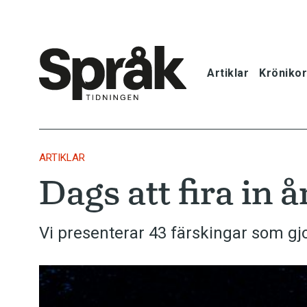
Artiklar
Krönikor
Hem
Artiklar
ARTIKLAR
Dags att fira in 
Krönikor
Språkfrågor
Vi presenterar 43 färskingar som gjo
Skrivtips
Bokrecensi