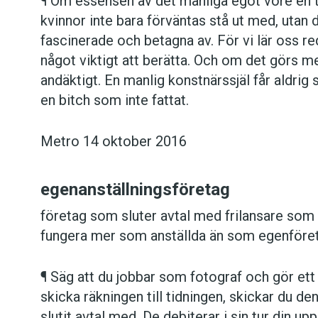
¶ Om essensen av det manliga egot vore en 
kvinnor inte bara förväntas stå ut med, utan
fascinerade och betagna av. För vi lär oss reda
något viktigt att berätta. Och om det görs m
andäktigt. En manlig konstnärssjäl får aldrig 
en bitch som inte fattat.
Metro 14 oktober 2016
egenanställningsföretag
företag som sluter avtal med frilansare som g
fungera mer som anställda än som egenföre
¶ Säg att du jobbar som fotograf och gör ett u
skicka räkningen till tidningen, skickar du de
slutit avtal med. De debiterar i sin tur din up