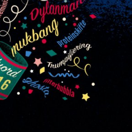
språkpolisen
rd
a
dningen digitalt