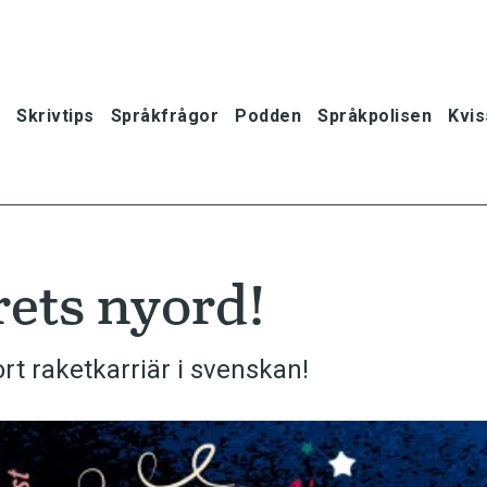
Skrivtips
Språkfrågor
Podden
Språkpolisen
Kvis
årets nyord!
rt raketkarriär i svenskan!
oner