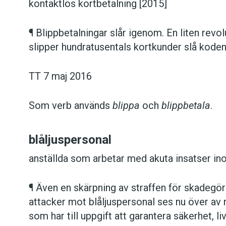
kontaktlös kortbetalning [2015]
¶ Blippbetalningar slår igenom. En liten revol
slipper hundratusentals kortkunder slå koden 
TT 7 maj 2016
Som verb används
blippa
och
blippbetala
.
blåljuspersonal
anställda som arbetar med akuta insatser ino
¶ Även en skärpning av straffen för skadegö
attacker mot blåljuspersonal ses nu över av
som har till uppgift att garantera säkerhet, li