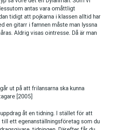
typ så vore det en Dylanman. Som vi
 dessutom antas vara omåttligt
n tidigt att pojkarna i klassen alltid har
ed en gitarr i famnen måste man lyssna
såras. Aldrig visas ointresse. Då är man
år ut på att frilansarna ska kunna
tagare [2005]
ppdrag åt en tidning. I stället för att
n till ett egenanställningsföretag som du
pdragsgivare, tidningen. Därefter får du