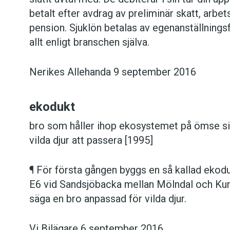
betalt efter avdrag av preliminär skatt, arbet
pension. Sjuklön betalas av egenanställnings
allt enligt branschen själva.
Nerikes Allehanda 9 september 2016
ekodukt
bro som håller ihop ekosystemet på ömse si
vilda djur att passera [1995]
¶ För första gången byggs en så kallad ekodu
E6 vid Sandsjöbacka mellan Mölndal och Kun
säga en bro anpassad för vilda djur.
Vi Bilägare 6 september 2016