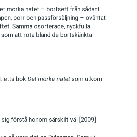
 det mörka nätet – bortsett från sådant
apen, porr och passförsäljning – oväntat
iftet. Samma osorterade, nyckfulla
e som att rota bland de bortskänkta
tletts bok
Det mörka nätet
som utkom
ig förstå honom särskilt väl [2009]