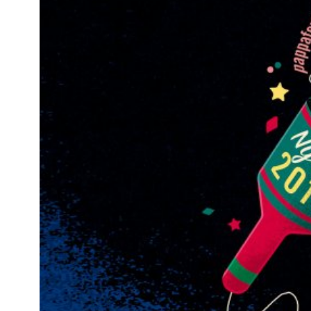
Kviss
Podden
Anmäl till 
Föreslå nyo
Annonsera
Prenumerer
Läs Språkti
Press