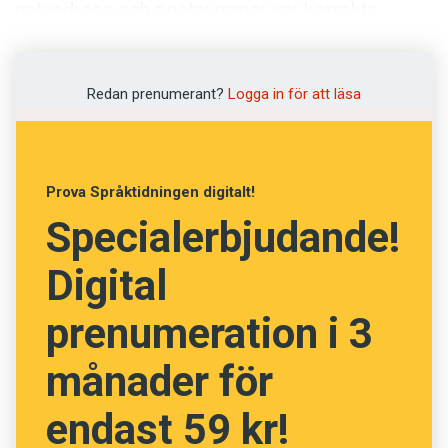
Anmäl till språkpolisen
gatuadress och postnummer var korrekta.
Företaget lovar nu bättring.
Föreslå nyord
Annonsera
Redan prenumerant?
Logga in för att läsa
Prenumerera
Läs Språktidningen digitalt
Press
Prova Språktidningen digitalt!
Specialerbjudande!
Digital
prenumeration i 3
månader för
endast 59 kr!