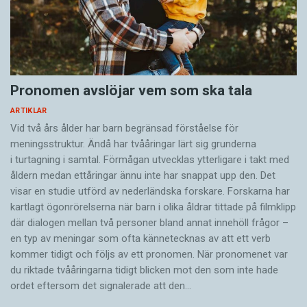
Pronomen avslöjar vem som ska tala
ARTIKLAR
Vid två års ålder har barn begränsad förståelse för
meningsstruktur. Ändå har tvååringar lärt sig grunderna
i turtagning i samtal. Förmågan utvecklas ytterligare i takt med
åldern medan ettåringar ännu inte har snappat upp den. Det
visar en studie utförd av nederländska forskare. Forskarna har
kartlagt ögonrörelserna när barn i olika åldrar tittade på filmklipp
där dialogen mellan två personer bland annat innehöll frågor –
en typ av meningar som ofta kännetecknas av att ett verb
kommer tidigt och följs av ett pronomen. När pronomenet var
du riktade tvååringarna tidigt blicken mot den som inte hade
ordet eftersom det ­signalerade att den…