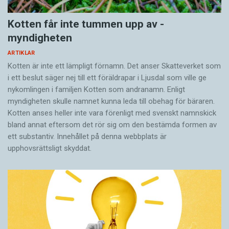
Kotten får inte tummen upp av ­
myndigheten
ARTIKLAR
Kotten är inte ett lämpligt förnamn. Det anser Skatte­verket som
i ett beslut säger nej till ett föräldra­par i Ljusdal som ville ge
nykomlingen i familjen Kotten som andranamn. Enligt
myndigheten skulle namnet kunna leda till obehag för bäraren.
Kotten anses heller inte vara förenligt med svenskt namnskick
bland annat eftersom det rör sig om den bestämda formen av
ett substantiv. Innehållet på denna webbplats är
upphovsrättsligt skyddat.