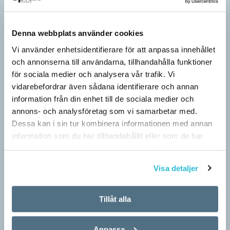
Denna webbplats använder cookies
Vi använder enhetsidentifierare för att anpassa innehållet
och annonserna till användarna, tillhandahålla funktioner
för sociala medier och analysera vår trafik. Vi
vidarebefordrar även sådana identifierare och annan
information från din enhet till de sociala medier och
annons- och analysföretag som vi samarbetar med.
Hundfiskare vill få någon på kroken
Dessa kan i sin tur kombinera informationen med annan
ARTIKLAR
information som du har tillhandahållit eller som de har
Fråga: Jag har hört om catfishing, men nu har jag sett
samlat in när du har använt deras tjänster.
dogfishing användas om folks profiler på dejtningappar också.
Visa detaljer
Vad betyder det? Jona Svar: Både…
Tillåt alla
Anpassa