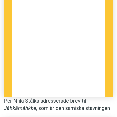
Per Niila Stålka adresserade brev till
Jåhkåmåhkke
, som är den samiska stavningen
av
Jokkmokk
. Det dröjde dock inte länge innan