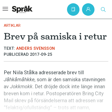
ARTIKLAR
Brev på samiska i retur
Hem
TEXT:
ANDERS SVENSSON
Artiklar
PUBLICERAD 2017-09-25
Krönikor
Språkfrågor
Per Niila Stålka adresserade brev till
Skrivtips
Jåhkåmåhkke
, som är den samiska stavningen
av
Jokkmokk
. Det dröjde dock inte länge innan
Bokrecensioner
breven kom i retur. Postoperatören Bring City
Kviss
Mail skrev på försändelserna att adressen var
Podden
”felaktig/ofullständig” – trots att namn,