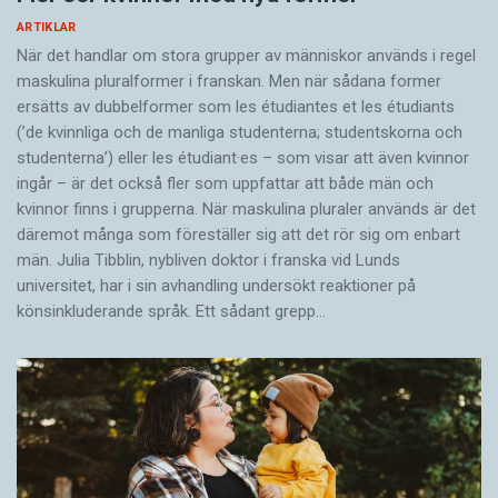
ARTIKLAR
När det handlar om stora grupper av människor används i regel
maskulina pluralformer i franskan. Men när sådana ­former
ersätts av dubbel­former som les étudiantes et les étudiants
(’de kvinnliga och de manliga studenterna; studentskorna och
studenterna’) eller les étudiant·es – som visar att även kvinnor
ingår – är det också fler som uppfattar att både män och
kvinnor finns i grupperna. När maskulina pluraler används är det
där­emot många som föreställer sig att det rör sig om enbart
män. Julia Tibblin, nybliven doktor i franska vid Lunds
universitet, har i sin avhandling undersökt reaktioner på
könsinkluderande språk. Ett sådant grepp…