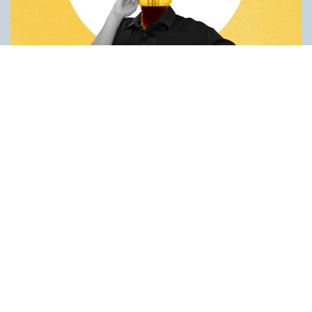
Fler idéer på förstaspråket
ARTIKLAR
Kreativiteten hämmas när en person inte kan använda sitt
förstaspråk. Det visar en studie utförd vid universitetet Koç i
Turkiet. Deltagarna var studenter som hade turkiska som
förstaspråk men som också behärskade engelska på hög nivå.
Studenterna fick göra två olika försök på både turkiska och
engelska. Det första gick ut på att hitta på nya
användningsområden för vardagsföremål. Det andra handlade
om att finna ett gemensamt ord för tre ord som inte tycktes ha
något samband. Resultaten var genomgående bättre när
testpersonerna använde turkiska. Idéerna var både fler och mer
originella. Förklaringen är enligt forskarna att det är lättare att…