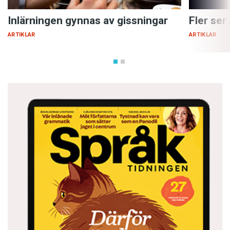
Inlärningen gynnas av gissningar
Fler ser
ARTIKLAR
ARTIKLAR