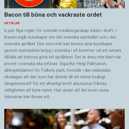
Bacon till böna och vackraste ordet
ARTIKLAR
6 juni: Nya regler för svenskt medborgarskap träder i kraft. I
kraven ingår kunskaper om det svenska samhället och i det
svenska språket. Den som inte kan bevisa sina kunskaper
genom exempelvis betyg i svenska i sfi kommer vid ett senare
tillfälle att behöva göra ett språktest. Det är ännu inte klart när
provet i svenska ska införas. Sigurður Helgi Pálmason,
alltingsledamot för Folkets parti, föreslår i den isländska
riksdagen att den som har dömts till ett minst treårigt
fängelsestraff för ett allvarligt brott ska kunna fråntas
rättigheten att byta namn. Han anser att det inom vissa
tidsramar kan finnas ett…