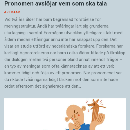
Pronomen avslöjar vem som ska tala
ARTIKLAR
Vid två års ålder har barn begränsad förståelse för
meningsstruktur. Ändå har tvååringar lärt sig grunderna
i turtagning i samtal. Förmågan utvecklas ytterligare i takt med
åldern medan ettåringar ännu inte har snappat upp den. Det
visar en studie utförd av nederländska forskare. Forskarna har
kartlagt ögonrörelserna när barn i olika åldrar tittade på filmklipp
där dialogen mellan två personer bland annat innehöll frågor –
en typ av meningar som ofta kännetecknas av att ett verb
kommer tidigt och följs av ett pronomen. När pronomenet var
du riktade tvååringarna tidigt blicken mot den som inte hade
ordet eftersom det ­signalerade att den…