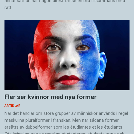
annat sätt än när någon direkt får se en bild tillsammans med
rätt…
Fler ser kvinnor med nya former
ARTIKLAR
När det handlar om stora grupper av människor används i regel
maskulina pluralformer i franskan. Men när sådana ­former
ersätts av dubbel­former som les étudiantes et les étudiants
(’de kvinnliga och de manliga studenterna; studentskorna och