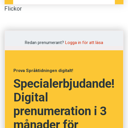
Flickor
Anna
Emma
Redan prenumerant?
Logga in för att läsa
Marie
Lena
Laura
Prova Språktidningen digitalt!
Specialerbjudande!
Pojkar
Digital
Maximilian
prenumeration i 3
Paul
månader för
David