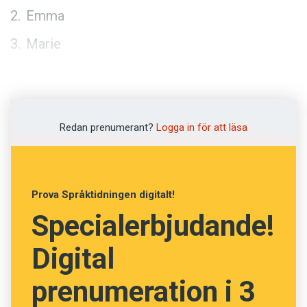
Anmäl till språkpolisen
Emma
Föreslå nyord
Marie
Annonsera
Lena
Prenumerera
Laura
Läs Språktidningen digitalt
Redan prenumerant?
Logga in för att läsa
Press
Pojkar
Maximilian
Prova Språktidningen digitalt!
Paul
Specialerbjudande!
David
Digital
Elias
prenumeration i 3
Jakob