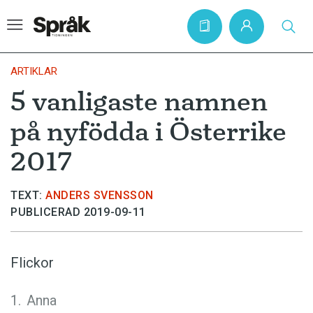
ARTIKLAR
5 vanligaste namnen
Hem
på nyfödda i Österrike
Artiklar
2017
Krönikor
Språkfrågor
TEXT:
ANDERS SVENSSON
PUBLICERAD 2019-09-11
Skrivtips
Bokrecensioner
Flickor
Kviss
Podden
Anna