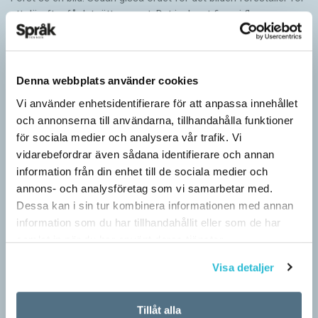
att därefter få det rätta svaret. Det inslaget finns i flera
populära appar…
Denna webbplats använder cookies
Vi använder enhetsidentifierare för att anpassa innehållet
och annonserna till användarna, tillhandahålla funktioner
för sociala medier och analysera vår trafik. Vi
vidarebefordrar även sådana identifierare och annan
information från din enhet till de sociala medier och
annons- och analysföretag som vi samarbetar med.
Dessa kan i sin tur kombinera informationen med annan
information som du har tillhandahållit eller som de har
samlat in när du har använt deras tjänster.
Fler ser kvinnor med nya former
ARTIKLAR
Visa detaljer
När det handlar om stora grupper av människor används i regel
maskulina pluralformer i franskan. Men när sådana ­former
Tillåt alla
ersätts av dubbel­former som les étudiantes…