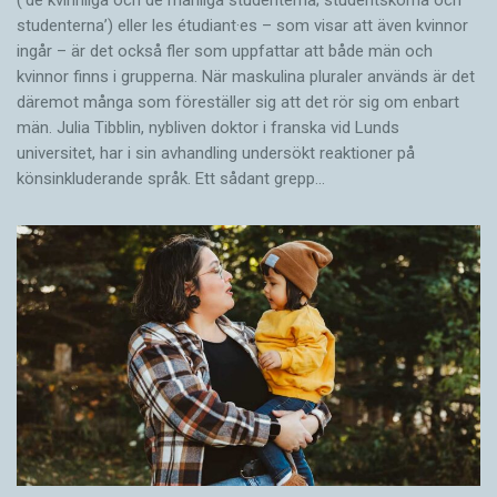
studenterna’) eller les étudiant·es – som visar att även kvinnor
ingår – är det också fler som uppfattar att både män och
kvinnor finns i grupperna. När maskulina pluraler används är det
där­emot många som föreställer sig att det rör sig om enbart
män. Julia Tibblin, nybliven doktor i franska vid Lunds
universitet, har i sin avhandling undersökt reaktioner på
könsinkluderande språk. Ett sådant grepp…