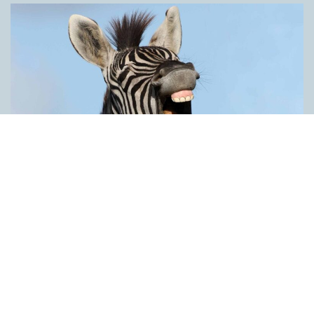
Därför är vi språkaktivister
ARTIKLAR
Kan vi ord? Ja, tiotusentals, men här handlar det bara om de få
vi faktiskt använder. Ordkunskapsprov och ordquiz får oss att
tro på orden som någon sorts kunskapsområde, precis som
det periodiska systemet eller Stockholms gator. Man kan lite
grann eller mycket, men sällan allt. Visst finns det likheter, men
skillnaderna är stora. En likhet är att det finns fler ord än vi kan