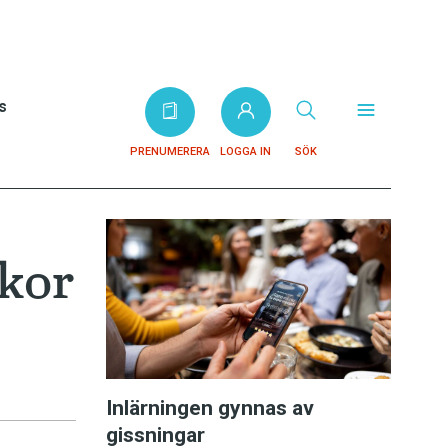
s
PRENUMERERA
LOGGA IN
SÖK
ckor
Inlärningen gynnas av
gissningar