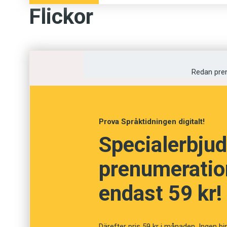
Flickor
Sofie
Nora
Redan pre
Emma
Sara
Prova Språktidningen digitalt!
Ella
Specialerbjud
Pojkar
prenumeration
Jakob
endast 59 kr!
Lucas
Emil
Därefter pris 59 kr i månaden. Ingen bi