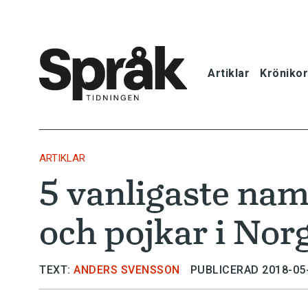
Artiklar
Krönikor
Hem
Artiklar
ARTIKLAR
5 vanligaste nam
Krönikor
och pojkar i Nor
Språkfrågor
Skrivtips
TEXT:
ANDERS SVENSSON
PUBLICERAD 2018-05
Bokrecensi