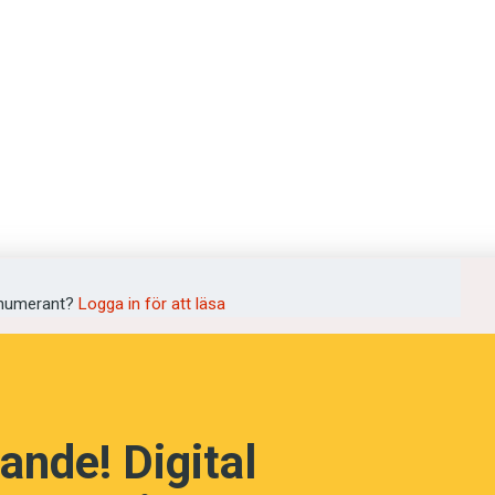
språkpolisen
rd
numerant?
Logga in för att läsa
a
dningen digitalt
ande! Digital