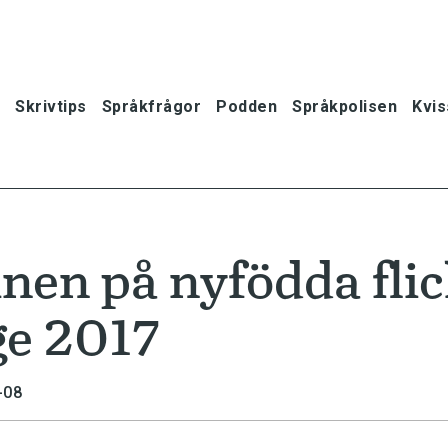
Skrivtips
Språkfrågor
Podden
Språkpolisen
Kvis
nen på nyfödda fli
ge 2017
-08
oner