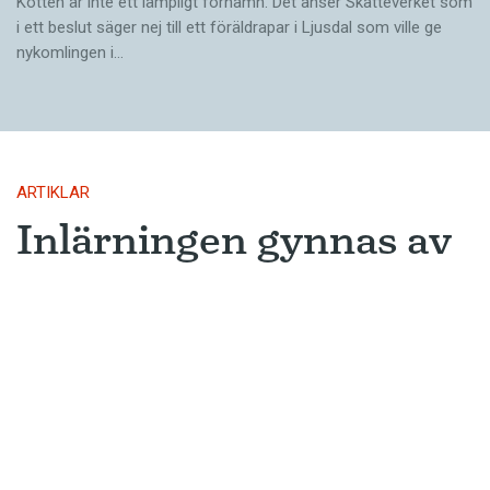
Kotten är inte ett lämpligt förnamn. Det anser Skatte­verket som
i ett beslut säger nej till ett föräldra­par i Ljusdal som ville ge
nykomlingen i…
ARTIKLAR
Inlärningen gynnas av
gissningar
Ny forskning avslöjar varför metoden
som många språkinlärningsappar
använder är så framgångsrik.