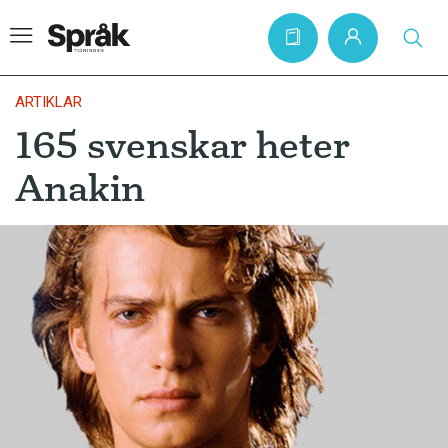
ARTIKLAR
165 svenskar heter
Hem
Anakin
Artiklar
Krönikor
Språkfrågor
Skrivtips
Bokrecensioner
Kviss
Podden