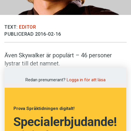
Anmäl till språkpolisen
Föreslå nyord
Annonsera
TEXT:
EDITOR
PUBLICERAD 2016-02-16
Prenumerera
Läs Språktidningen digitalt
Även Skywalker är populärt – 46 personer
Press
lystrar till det namnet.
Redan prenumerant?
Logga in för att läsa
Prova Språktidningen digitalt!
Specialerbjudande!