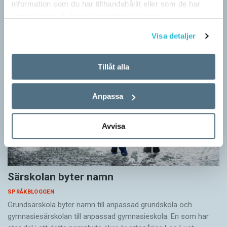
också…
information som du har tillhandahållit eller som de har
samlat in när du har använt deras tjänster.
Visa detaljer
Tillåt alla
Anpassa
Avvisa
Särskolan byter namn
SPRÅKBLOGGEN
Grundsärskola byter namn till anpassad grundskola och
gymnasiesärskolan till anpassad gymnasieskola. En som har