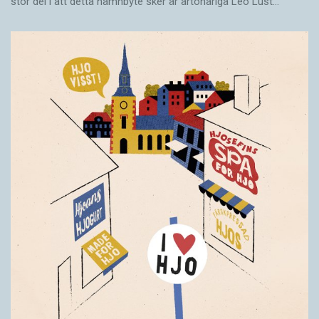
stor del i att detta namnbyte sker är artonåriga Leo Lust…