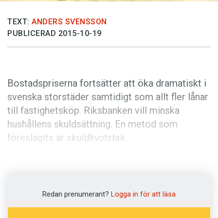
Anmäl till språkpolisen
Föreslå nyord
TEXT:
ANDERS SVENSSON
PUBLICERAD 2015-10-19
Annonsera
Prenumerera
Läs Språktidningen digitalt
Bostadspriserna fortsätter att öka dramatiskt i
Press
svenska storstäder samtidigt som allt fler lånar
till fastighetsköp. Riksbanken vill minska
hushållens skuldsättning. En metod som
föreslagits är
skuldkvotstak
.
I mars i år talade
riksbankschefen Stefan
Ingves
för första gången om att införa ett
skuldkvotstak
. Det innebär att en låntagare inte
Redan prenumerant?
Logga in för att läsa
får låna mer än en viss andel av inkomsten.