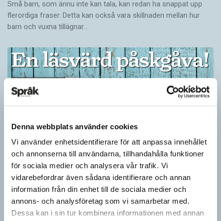
Små barn, som ännu inte kan tala, kan redan ha snappat upp
flerordiga fraser. Detta kan också vara skillnaden mellan hur
barn och vuxna tillägnar…
Denna webbplats använder cookies
Vi använder enhetsidentifierare för att anpassa innehållet
och annonserna till användarna, tillhandahålla funktioner
för sociala medier och analysera vår trafik. Vi
Ge bort Språktidningen till påsk!
vidarebefordrar även sådana identifierare och annan
information från din enhet till de sociala medier och
SPRÅKBLOGGEN
Inför påsken har vi ett riktigt fint erbjudande. Just nu kan du ge
annons- och analysföretag som vi samarbetar med.
bort 3 nummer av Språktidningen för bara 99 kronor! Du kan
Dessa kan i sin tur kombinera informationen med annan