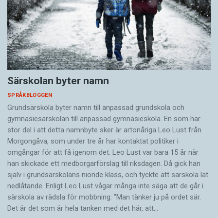
Särskolan byter namn
SPRÅKBLOGGEN
Grundsärskola byter namn till anpassad grundskola och
gymnasiesärskolan till anpassad gymnasieskola. En som har
stor del i att detta namnbyte sker är artonåriga Leo Lust från
Morgongåva, som under tre år har kontaktat politiker i
omgångar för att få igenom det. Leo Lust var bara 15 år när
han skickade ett medborgarförslag till riksdagen. Då gick han
själv i grundsärskolans nionde klass, och tyckte att särskola lät
nedlåtande. Enligt Leo Lust vågar många inte säga att de går i
särskola av rädsla för mobbning: ”Man tänker ju på ordet sär.
Det är det som är hela tanken med det här, att…