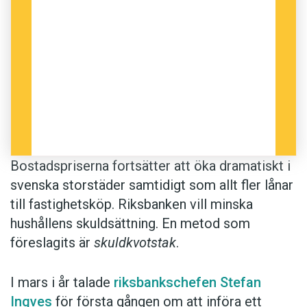
på hushållens skulder i förhållande till
deras inkomster. Ett annat förslag är att
reglera räntebindningstiden för bostadslån,
så att man inte ska kunna ligga med enbart
rörlig ränta.
Anders
Bostadspriserna fortsätter att öka dramatiskt i
Foto: Istockphoto
svenska storstäder samtidigt som allt fler lånar
till fastighetsköp. Riksbanken vill minska
hushållens skuldsättning. En metod som
föreslagits är
skuldkvotstak
.
I mars i år talade
riksbankschefen Stefan
Ingves
för första gången om att införa ett