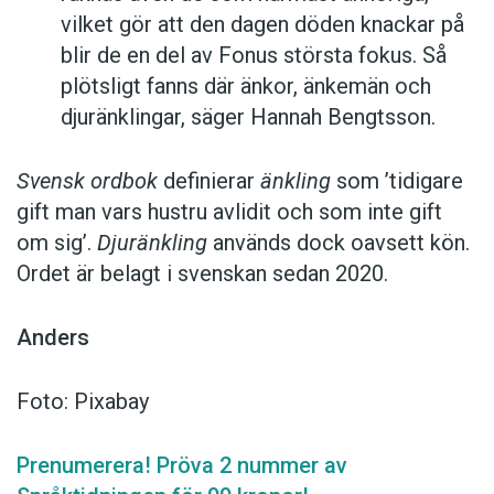
vilket gör att den dagen döden knackar på
blir de en del av Fonus största fokus. Så
plötsligt fanns där änkor, änkemän och
djuränklingar, säger Hannah Bengtsson.
Svensk ordbok
definierar
änkling
som ’tidigare
gift man vars hustru av­lidit och som inte gift
om sig’.
Djuränkling
används dock oavsett kön.
Ordet är belagt i svenskan sedan 2020.
Anders
Foto: Pixabay
Prenumerera! Pröva 2 nummer av