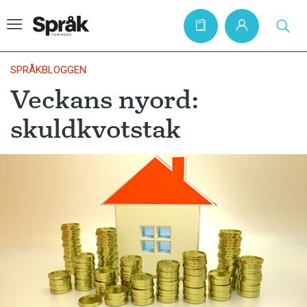
SPRÅKBLOGGEN
Veckans nyord:
Hem
skuldkvotstak
Artiklar
Krönikor
Språkfrågor
Skrivtips
Bokrecensioner
Kviss
Podden