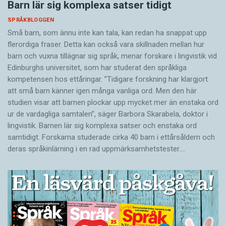
Barn lär sig komplexa satser tidigt
SPRÅKBLOGGEN
Små barn, som ännu inte kan tala, kan redan ha snappat upp
flerordiga fraser. Detta kan också vara skillnaden mellan hur
barn och vuxna tillägnar sig språk, menar forskare i lingvistik vid
Edinburghs universitet, som har studerat den språkliga
kompetensen hos ettåringar. ”Tidigare forskning har klargjort
att små barn känner igen många vanliga ord. Men den här
studien visar att barnen plockar upp mycket mer än enstaka ord
ur de vardagliga samtalen”, säger Barbora Skarabela, doktor i
lingvistik. Barnen lär sig komplexa satser och enstaka ord
samtidigt. Forskarna studerade cirka 40 barn i ettårsåldern och
deras språkinlärning i en rad uppmärksamhetstester.…