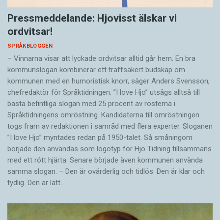
Pressmeddelande: Hjovisst älskar vi
ordvitsar!
SPRÅKBLOGGEN
– Vinnarna visar att lyckade ordvitsar alltid går hem. En bra
kommunslogan kombinerar ett träffsäkert budskap om
kommunen med en humoristisk knorr, säger Anders Svensson,
chefredaktör för Språktidningen. ”I love Hjo” utsågs alltså till
bästa befintliga slogan med 25 procent av rösterna i
Språktidningens omröstning. Kandidaterna till omröstningen
togs fram av redaktionen i samråd med flera experter. Sloganen
”I love Hjo” myntades redan på 1950-talet. Så småningom
började den användas som logotyp för Hjo Tidning tillsammans
med ett rött hjärta. Senare började även kommunen använda
samma slogan. – Den är ovärderlig och tidlös. Den är klar och
tydlig. Den är lätt…