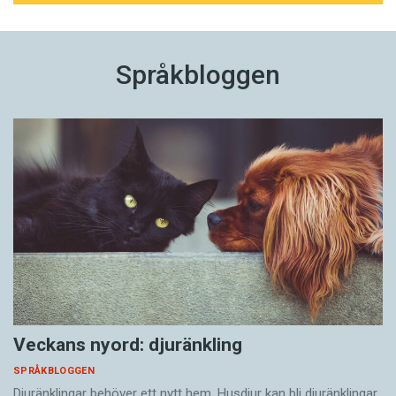
Språkbloggen
Veckans nyord: djuränkling
SPRÅKBLOGGEN
Djuränklingar behöver ett nytt hem. Husdjur kan bli djuränklingar