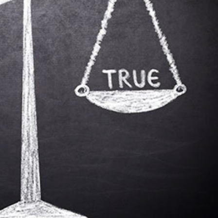
språkpolisen
rd
a
dningen digitalt