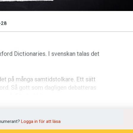
-28
xford Dictionaries. I svenskan talas det
det på många samtidstolkare. Ett sätt
nyord. Så gott som dagligen debatteras
r
och
filterbubblor
.
elare. Donald Trumps seger kom för
Inte minst eftersom han i så gott som
numerant?
Logga in för att läsa
ekta.