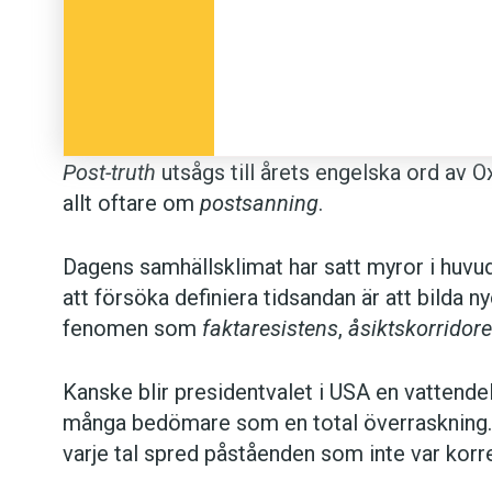
Post-truth
utsågs till årets engelska ord av O
allt oftare om
postsanning
.
Dagens samhällsklimat har satt myror i huvu
att försöka definiera tidsandan är att bilda 
fenomen som
faktaresistens
,
åsiktskorridore
Kanske blir presidentvalet i USA en vattend
många bedömare som en total överraskning. 
varje tal spred påståenden som inte var korr