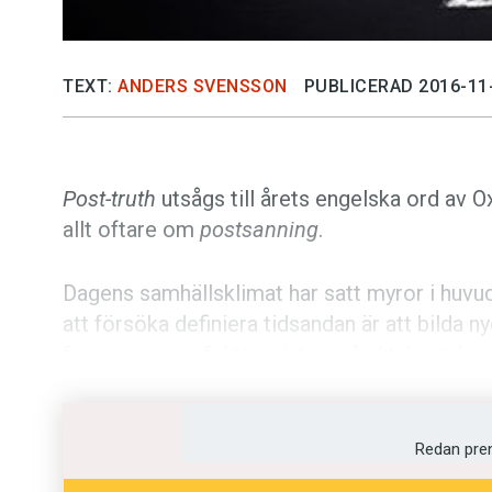
TEXT:
ANDERS SVENSSON
PUBLICERAD 2016-11
Post-truth
utsågs till årets engelska ord av O
allt oftare om
postsanning
.
Dagens samhällsklimat har satt myror i huvu
att försöka definiera tidsandan är att bilda 
fenomen som
faktaresistens
,
åsiktskorridore
Kanske blir presidentvalet i USA en vattend
många bedömare som en total överraskning. 
Redan pre
varje tal spred påståenden som inte var korr