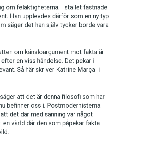
ig om felaktigheterna. I stället fastnade
ent. Han upplevdes därför som en ny typ
om säger det han själv tycker borde vara
ebatten om känsloargument mot fakta är
n efter en viss händelse. Det pekar i
relevant. Så här skriver Katrine Marçal i
ger att det är denna filosofi som har
i nu befinner oss i. Postmodernisterna
tt det där med sanning var något
en: en värld där den som påpekar fakta
ild.