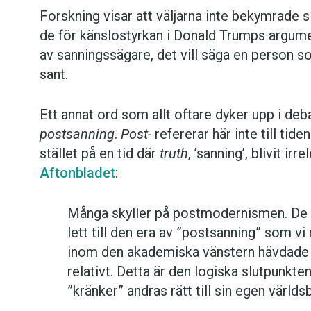
Forskning visar att väljarna inte bekymrade s
de för känslostyrkan i Donald Trumps argum
av sanningssägare, det vill säga en person s
sant.
Ett annat ord som allt oftare dyker upp i d
postsanning
.
Post-
refererar här inte till tide
stället på en tid där
truth
, ’sanning’, blivit ir
Aftonbladet
:
Många skyller på postmodernismen. De sä
lett till den era av ”postsanning” som v
inom den akademiska vänstern hävdade a
relativt. Detta är den logiska slutpunkt
”kränker” andras rätt till sin egen världsb