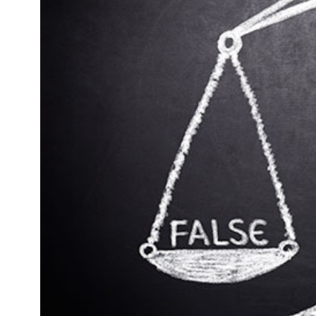
Kviss
Podden
Anmäl till 
Föreslå nyo
Annonsera
Prenumerer
Läs Språkti
Press