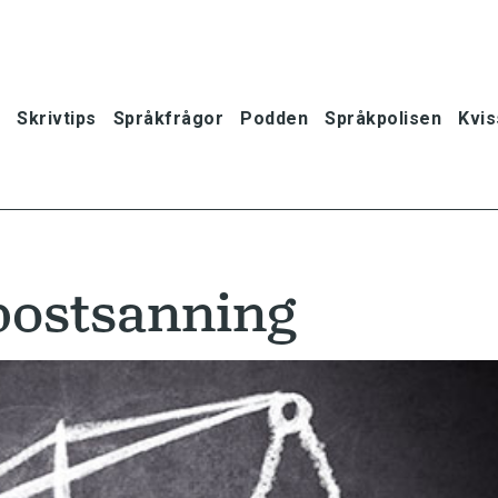
Skrivtips
Språkfrågor
Podden
Språkpolisen
Kvis
postsanning
oner