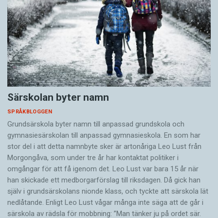
Särskolan byter namn
SPRÅKBLOGGEN
Grundsärskola byter namn till anpassad grundskola och
gymnasiesärskolan till anpassad gymnasieskola. En som har
stor del i att detta namnbyte sker är artonåriga Leo Lust från
Morgongåva, som under tre år har kontaktat politiker i
omgångar för att få igenom det. Leo Lust var bara 15 år när
han skickade ett medborgarförslag till riksdagen. Då gick han
själv i grundsärskolans nionde klass, och tyckte att särskola lät
nedlåtande. Enligt Leo Lust vågar många inte säga att de går i
särskola av rädsla för mobbning: ”Man tänker ju på ordet sär.