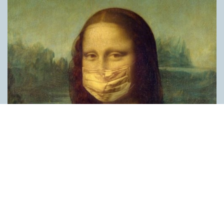
Covid, schmovid – rimmen som lättar upp i
pandemin
SPRÅKBLOGGEN
Corona, schmorona – covid, schmovid – pandemic,
schmandemic. Det kan se barnsligt ut, men den här sortens
lekfulla rim fyller en funktion, även bland vuxna. Det handlar om
reduplikationer, det vill säga när ett ord upprepas. I detta fall
inleder ett ”schm” eller ”shm” det upprepade ordet. ”Schm”-