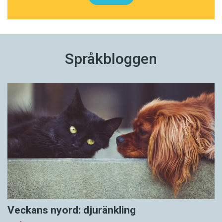
Språkbloggen
Veckans nyord: djuränkling