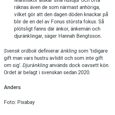
Människor älskar sina husdjur och ofta
räknas även de som närmast anhöriga,
vilket gör att den dagen döden knackar på
blir de en del av Fonus största fokus. Så
plötsligt fanns där änkor, änkemän och
djuränklingar, säger Hannah Bengtsson.
Svensk ordbok
definierar
änkling
som ’tidigare
gift man vars hustru av­lidit och som inte gift
om sig’.
Djuränkling
används dock oavsett kön.
Ordet är belagt i svenskan sedan 2020.
Anders
Foto: Pixabay