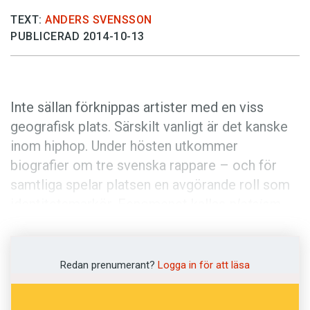
Anmäl till språkpolisen
TEXT:
ANDERS SVENSSON
Föreslå nyord
PUBLICERAD 2014-10-13
Annonsera
Prenumerera
Inte sällan förknippas artister med en viss
Läs Språktidningen digitalt
geografisk plats. Särskilt vanligt är det kanske
Press
inom hiphop. Under hösten utkommer
biografier om tre svenska rappare – och för
samtliga spelar platsen en avgörande roll som
identitetsmarkör. Fenomenet kallas
platsism
.
I The Latin Kings rappade Douglas ”Dogge
Doggelito” León om norra Botkyrka i allmänhet
Redan prenumerant?
Logga in för att läsa
och Alby i synnerhet. När Ken Rings stjärna stod
som lägst på himlen sålde han sina skivor i