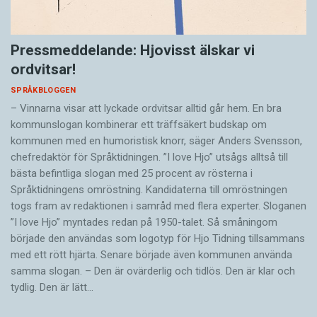
Pressmeddelande: Hjovisst älskar vi
ordvitsar!
SPRÅKBLOGGEN
– Vinnarna visar att lyckade ordvitsar alltid går hem. En bra
kommunslogan kombinerar ett träffsäkert budskap om
kommunen med en humoristisk knorr, säger Anders Svensson,
chefredaktör för Språktidningen. ”I love Hjo” utsågs alltså till
bästa befintliga slogan med 25 procent av rösterna i
Språktidningens omröstning. Kandidaterna till omröstningen
togs fram av redaktionen i samråd med flera experter. Sloganen
”I love Hjo” myntades redan på 1950-talet. Så småningom
började den användas som logotyp för Hjo Tidning tillsammans
med ett rött hjärta. Senare började även kommunen använda
samma slogan. – Den är ovärderlig och tidlös. Den är klar och
tydlig. Den är lätt…