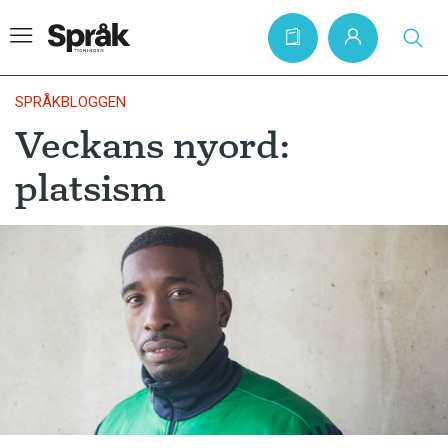
SPRÅKBLOGGEN
Veckans nyord:
Hem
platsism
Artiklar
Krönikor
Språkfrågor
Skrivtips
Bokrecensioner
Kviss
Podden