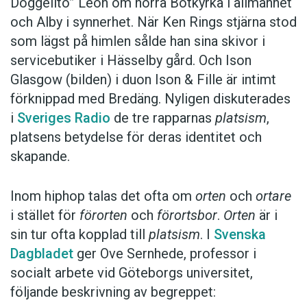
Doggelito” León om norra Botkyrka i allmänhet
och Alby i synnerhet. När Ken Rings stjärna stod
som lägst på himlen sålde han sina skivor i
servicebutiker i Hässelby gård. Och Ison
Glasgow (bilden) i duon Ison & Fille är intimt
förknippad med Bredäng. Nyligen diskuterades
i
Sveriges Radio
de tre rapparnas
platsism
,
platsens betydelse för deras identitet och
skapande.
Inom hiphop talas det ofta om
orten
och
ortare
i stället för
förorten
och
förortsbor
.
Orten
är i
sin tur ofta kopplad till
platsism
. I
Svenska
Dagbladet
ger Ove Sernhede, professor i
socialt arbete vid Göteborgs universitet,
följande beskrivning av begreppet: