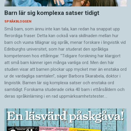
Barn lär sig komplexa satser tidigt
SPRÅKBLOGGEN
Små barn, som ännu inte kan tala, kan redan ha snappat upp
flerordiga fraser. Detta kan också vara skillnaden mellan hur
barn och vuxna tillägnar sig språk, menar forskare i lingvistik vid
Edinburghs universitet, som har studerat den språkliga
kompetensen hos ettåringar. ”Tidigare forskning har klargjort
att små barn känner igen många vanliga ord. Men den här
studien visar att barnen plockar upp mycket mer än enstaka ord
ur de vardagliga samtalen”, säger Barbora Skarabela, doktor i
lingvistik. Barnen lär sig komplexa satser och enstaka ord
samtidigt. Forskarna studerade cirka 40 barn i ettårsåldern och
deras språkinlärning i en rad uppmärksamhetstester.…