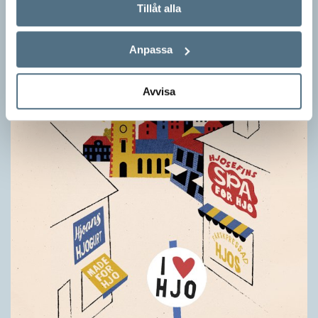
Tillåt alla
gymnasiesärskolan till anpassad gymnasieskola. En som har
stor del i att detta namnbyte sker är artonåriga Leo Lust…
Anpassa
Avvisa