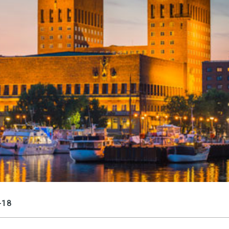
språkpolisen
rd
a
dningen digitalt
-18