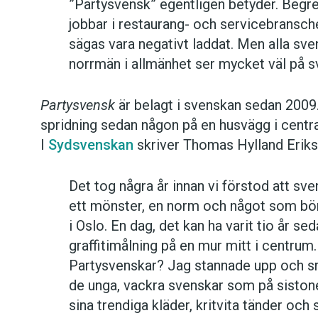
”Partysvensk” egentligen betyder. Beg
jobbar i restaurang- och servicebransch
sägas vara negativt laddat. Men alla sve
norrmän i allmänhet ser mycket väl på s
Partysvensk
är belagt i svenskan sedan 2009. 
spridning sedan någon på en husvägg i centr
I
Sydsvenskan
skriver Thomas Hylland Erik
Det tog några år innan vi förstod att sve
ett mönster, en norm och något som börj
i Oslo. En dag, det kan ha varit tio år se
graffitimålning på en mur mitt i centrum
Partysvenskar? Jag stannade upp och s
de unga, vackra svenskar som på sistone
sina trendiga kläder, kritvita tänder och 