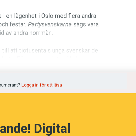
ta i en lägenhet i Oslo med flera andra
och festar.
Partysvenskarna
sägs vara
id av andra norrmän.
till att tiotusentals unga svenskar de
 arbeta. För den som inte vill plugga
vit ett alternativ. Jobben finns framför
er och uteställen.
numerant?
Logga in för att läsa
skarna
som andra klassens
rrmännen själva ratar. Visserligen är
vis höga lönerna gör ändå att
ande! Digital