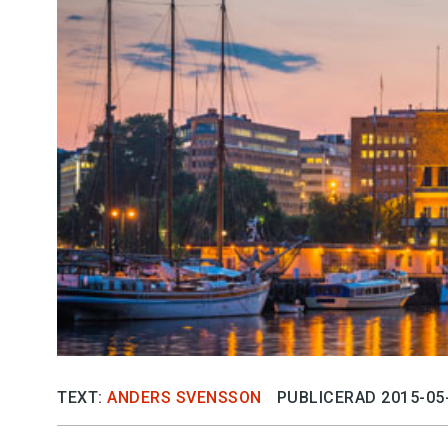
Kviss
Podden
Anmäl till 
Föreslå nyo
Annonsera
Prenumerer
Läs Språkti
TEXT:
ANDERS SVENSSON
PUBLICERAD 2015-05
Press