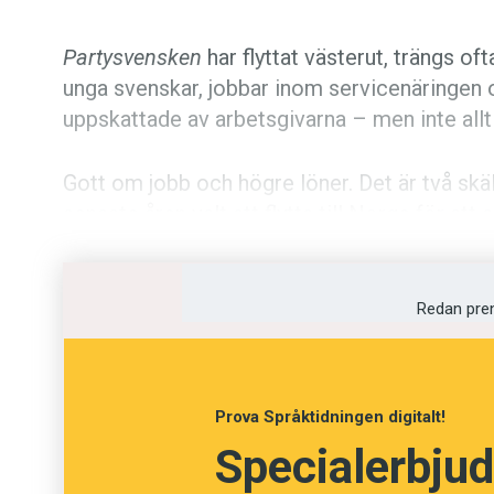
Partysvensken
har flyttat västerut, trängs of
unga svenskar, jobbar inom servicenäringen 
uppskattade av arbetsgivarna – men inte allt
Gott om jobb och högre löner. Det är två skäl 
senaste åren valt att flytta till Norge för att
vidare efter gymnasiet har Oslo för många bli
allt inom servicenäringen, som på restaurang
Redan pre
Expressen
skriver att vissa ser på
partysven
medborgare. Inte sällan tar de jobben som no
det dyrt att leva i Norge, men de förhållande
Prova Språktidningen digitalt!
partysvenskarna har råd att festa:
Specialerbjud