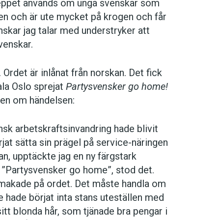
reppet används om unga svenskar som
en och är ute mycket på krogen och får
nskar jag talar med understryker att
venskar.
Ordet är inlånat från norskan. Det fick
ala Oslo sprejat
Partysvensker go home!
sen om händelsen:
nsk arbetskraftsinvandring hade blivit
at sätta sin prägel på service-näringen
dan, upptäckte jag en ny färgstark
. ”Partysvensker go home”, stod det.
makade på ordet. Det måste handla om
 hade börjat inta stans uteställen med
sitt blonda hår, som tjänade bra pengar i