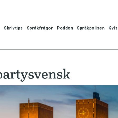
Skrivtips
Språkfrågor
Podden
Språkpolisen
Kvis
partysvensk
oner