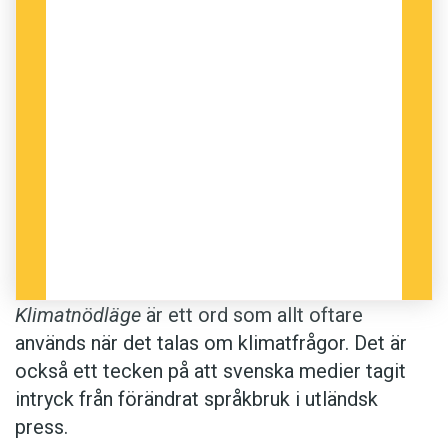
Mattias Goldmann vid tankesmedjan Fores att
beslut om att utlysa
klimatnödläge
riskerar att
bli symbolpolitik om ordet inte fylls med
konkret innehåll och verkliga åtgärder:
Storbritanniens nödläge infördes efter att
en parlamentarisk motion från
oppositionen bifallits; ett icke-bindande
tillkännagivande som inte heller haft någon
påverkan på brittisk klimatpolitik. Dagen
efter (!) att Kanadas regering utlyst
Klimatnödläge
är ett ord som allt oftare
klimatnödläge godkände de en massiv
används när det talas om klimatfrågor. Det är
pipeline för ökad produktion av olja från
också ett tecken på att svenska medier tagit
tjärsand, med förvärrad klimatpåverkan
intryck från förändrat språkbruk i utländsk
som följd. De båda exemplen visar att
press.
utlysandet av klimatnödläge är mer av en