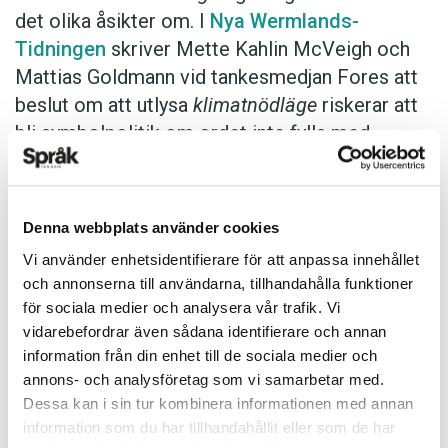
det olika åsikter om. I
Nya Wermlands-
Tidningen
skriver Mette Kahlin McVeigh och
Mattias Goldmann vid tankesmedjan Fores att
beslut om att utlysa
klimatnödläge
riskerar att
bli symbolpolitik om ordet inte fylls med
konkret innehåll och verkliga åtgärder:
Storbritanniens nödläge infördes efter att
Denna webbplats använder cookies
en parlamentarisk motion från
Vi använder enhetsidentifierare för att anpassa innehållet
oppositionen bifallits; ett icke-bindande
och annonserna till användarna, tillhandahålla funktioner
tillkännagivande som inte heller haft någon
för sociala medier och analysera vår trafik. Vi
påverkan på brittisk klimatpolitik. Dagen
vidarebefordrar även sådana identifierare och annan
information från din enhet till de sociala medier och
efter (!) att Kanadas regering utlyst
annons- och analysföretag som vi samarbetar med.
klimatnödläge godkände de en massiv
Dessa kan i sin tur kombinera informationen med annan
pipeline för ökad produktion av olja från
information som du har tillhandahållit eller som de har
tjärsand, med förvärrad klimatpåverkan