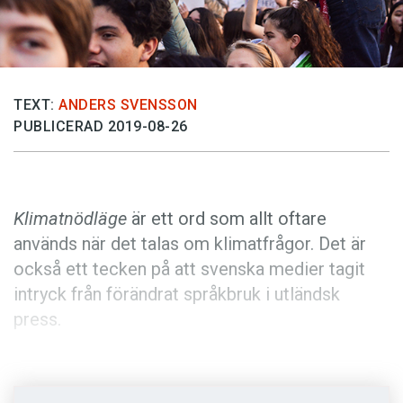
Anmäl till språkpolisen
Föreslå nyord
Annonsera
TEXT:
ANDERS SVENSSON
Prenumerera
PUBLICERAD 2019-08-26
Läs Språktidningen digitalt
Press
Klimatnödläge
är ett ord som allt oftare
används när det talas om klimatfrågor. Det är
också ett tecken på att svenska medier tagit
intryck från förändrat språkbruk i utländsk
press.
Tidigare i år införde The Guardian nya
skrivregler just för klimatrapporteringen.
I