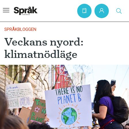
SPRÅKBLOGGEN
Veckans nyord:
Hem
klimatnödläge
Artiklar
Krönikor
Språkfrågor
Skrivtips
Bokrecensioner
Kviss
Podden