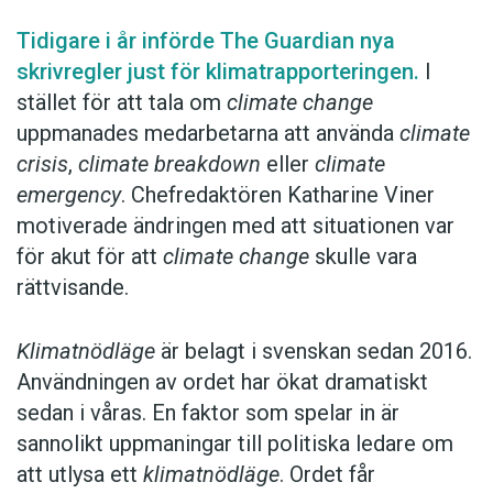
politiskt ploj istället än den starka politiken
klimatfrågan kräver. Vi ser inte heller någon
Tidigare i år införde The Guardian nya
skillnad i klimatagerande mellan städer
skrivregler just för klimatrapporteringen.
I
som utlyst nödläge och de som inte gjort
stället för att tala om
climate change
det.
uppmanades medarbetarna att använda
climate
crisis
,
climate breakdown
eller
climate
emergency
. Chefredaktören Katharine Viner
Anders
motiverade ändringen med att situationen var
för akut för att
climate change
skulle vara
Foto: Unsplash
rättvisande.
Klimatnödläge
är belagt i svenskan sedan 2016.
Användningen av ordet har ökat dramatiskt
sedan i våras. En faktor som spelar in är
sannolikt uppmaningar till politiska ledare om
att utlysa ett
klimatnödläge
. Ordet får