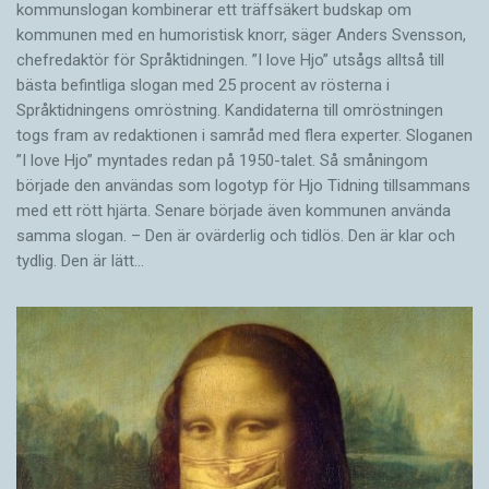
kommunslogan kombinerar ett träffsäkert budskap om
kommunen med en humoristisk knorr, säger Anders Svensson,
chefredaktör för Språktidningen. ”I love Hjo” utsågs alltså till
bästa befintliga slogan med 25 procent av rösterna i
Språktidningens omröstning. Kandidaterna till omröstningen
togs fram av redaktionen i samråd med flera experter. Sloganen
”I love Hjo” myntades redan på 1950-talet. Så småningom
började den användas som logotyp för Hjo Tidning tillsammans
med ett rött hjärta. Senare började även kommunen använda
samma slogan. – Den är ovärderlig och tidlös. Den är klar och
tydlig. Den är lätt…