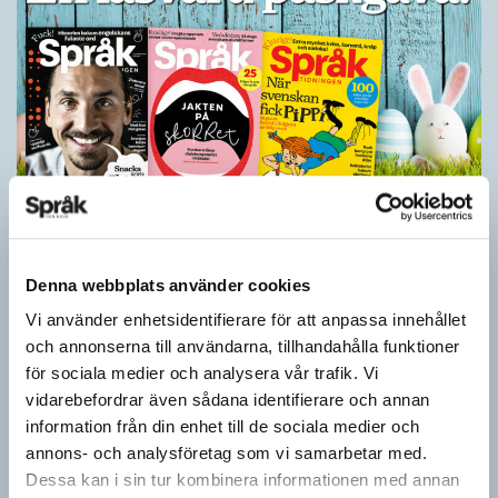
Ge bort Språktidningen till påsk!
SPRÅKBLOGGEN
Denna webbplats använder cookies
Inför påsken har vi ett riktigt fint erbjudande. Just nu kan du ge
Vi använder enhetsidentifierare för att anpassa innehållet
bort 3 nummer av Språktidningen för bara 99 kronor! Du kan
och annonserna till användarna, tillhandahålla funktioner
också…
för sociala medier och analysera vår trafik. Vi
vidarebefordrar även sådana identifierare och annan
information från din enhet till de sociala medier och
annons- och analysföretag som vi samarbetar med.
Dessa kan i sin tur kombinera informationen med annan