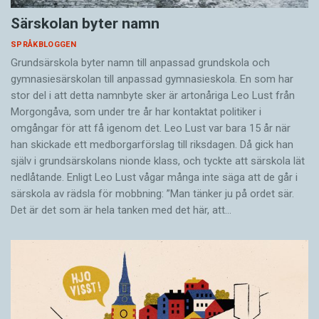
Särskolan byter namn
SPRÅKBLOGGEN
Grundsärskola byter namn till anpassad grundskola och
gymnasiesärskolan till anpassad gymnasieskola. En som har
stor del i att detta namnbyte sker är artonåriga Leo Lust från
Morgongåva, som under tre år har kontaktat politiker i
omgångar för att få igenom det. Leo Lust var bara 15 år när
han skickade ett medborgarförslag till riksdagen. Då gick han
själv i grundsärskolans nionde klass, och tyckte att särskola lät
nedlåtande. Enligt Leo Lust vågar många inte säga att de går i
särskola av rädsla för mobbning: ”Man tänker ju på ordet sär.
Det är det som är hela tanken med det här, att…