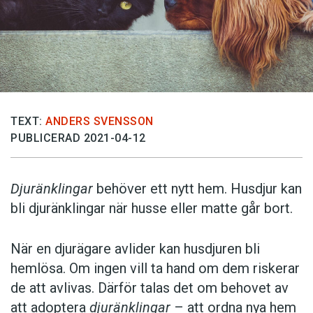
TEXT:
ANDERS SVENSSON
PUBLICERAD 2021-04-12
Djuränklingar
behöver ett nytt hem. Husdjur kan
bli djuränklingar när husse eller matte går bort.
När en djurägare avlider kan husdjuren bli
hemlösa. Om ingen vill ta hand om dem riskerar
de att avlivas. Därför talas det om behovet av
att adoptera
djuränklingar
– att ordna nya hem