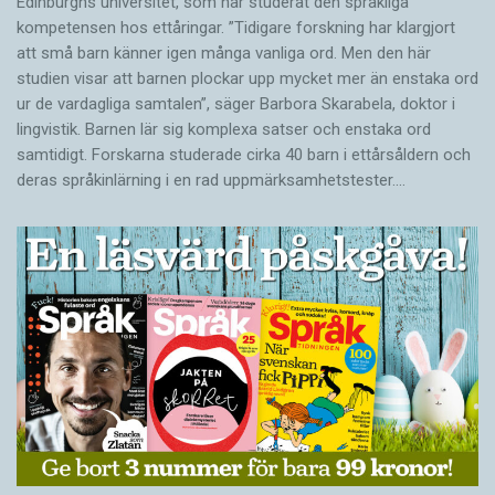
Edinburghs universitet, som har studerat den språkliga
kompetensen hos ettåringar. ”Tidigare forskning har klargjort
att små barn känner igen många vanliga ord. Men den här
studien visar att barnen plockar upp mycket mer än enstaka ord
ur de vardagliga samtalen”, säger Barbora Skarabela, doktor i
lingvistik. Barnen lär sig komplexa satser och enstaka ord
samtidigt. Forskarna studerade cirka 40 barn i ettårsåldern och
deras språkinlärning i en rad uppmärksamhetstester.…