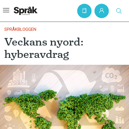
SPRÅKBLOGGEN
Veckans nyord:
Hem
hyberavdrag
Artiklar
Krönikor
Språkfrågor
Skrivtips
Bokrecensioner
Kviss
Podden