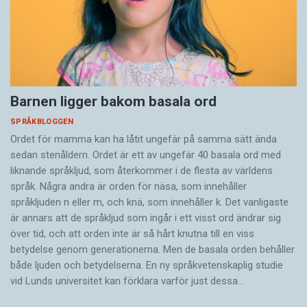
Barnen ligger bakom basala ord
SPRÅKBLOGGEN
Ordet för mamma kan ha låtit ungefär på samma sätt ända
sedan stenåldern. Ordet är ett av ungefär 40 basala ord med
liknande språkljud, som återkommer i de flesta av världens
språk. Några andra är orden för näsa, som innehåller
språkljuden n eller m, och knä, som innehåller k. Det vanligaste
är annars att de språkljud som ingår i ett visst ord ändrar sig
över tid, och att orden inte är så hårt knutna till en viss
betydelse genom generationerna. Men de basala orden behåller
både ljuden och betydelserna. En ny språkvetenskaplig studie
vid Lunds universitet kan förklara varför just dessa…