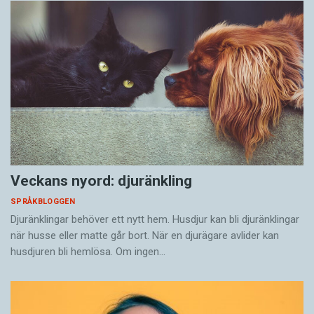
Veckans nyord: djuränkling
SPRÅKBLOGGEN
Djuränklingar behöver ett nytt hem. Husdjur kan bli djuränklingar
när husse eller matte går bort. När en djurägare avlider kan
husdjuren bli hemlösa. Om ingen…