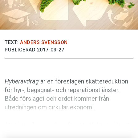
Anmäl till språkpolisen
Föreslå nyord
Annonsera
Prenumerera
TEXT:
ANDERS SVENSSON
Läs Språktidningen digitalt
PUBLICERAD 2017-03-27
Press
Hyberavdrag
är en föreslagen skattereduktion
för hyr-, begagnat- och reparationstjänster.
Både förslaget och ordet kommer från
utredningen om cirkulär ekonomi.
Att hitta på nya ord är ofta ett effektivt sätt att
skapa uppmärksamhet för allt från politiska