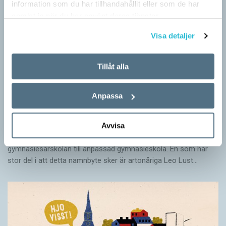
information som du har tillhandahållit eller som de har
samlat in när du har använt deras tjänster.
Visa detaljer
Tillåt alla
Anpassa
Särskolan byter namn
Avvisa
SPRÅKBLOGGEN
Grundsärskola byter namn till anpassad grundskola och
gymnasiesärskolan till anpassad gymnasieskola. En som har
stor del i att detta namnbyte sker är artonåriga Leo Lust…