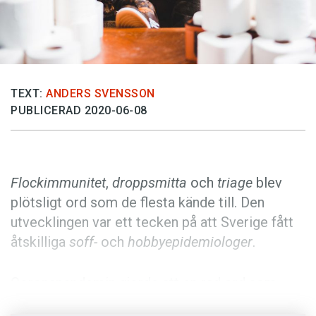
Anmäl till språkpolisen
Föreslå nyord
Annonsera
Prenumerera
TEXT:
ANDERS SVENSSON
Läs Språktidningen digitalt
PUBLICERAD 2020-06-08
Press
Flockimmunitet
,
droppsmitta
och
triage
blev
plötsligt ord som de flesta kände till. Den
utvecklingen var ett tecken på att Sverige fått
åtskilliga
soff-
och
hobbyepidemiologer
.
Coronapandemin gjorde att en rad ord som
varit etablerade i det medicinska fackspråket