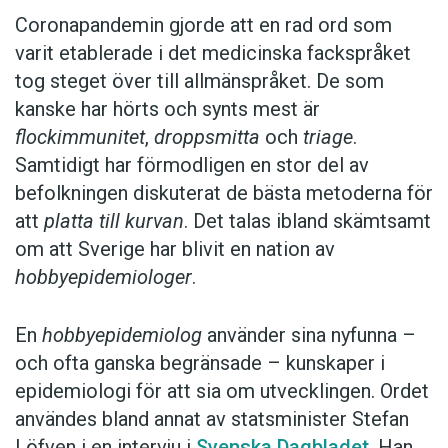
Coronapandemin gjorde att en rad ord som
varit etablerade i det medicinska fackspråket
Anders
tog steget över till allmänspråket. De som
kanske har hörts och synts mest är
Foto: Unsplash
flockimmunitet
,
droppsmitta
och
triage
.
Samtidigt har förmodligen en stor del av
Prenumerera! Pröva 2 nummer av
befolkningen diskuterat de bästa metoderna för
Språktidningen för 99 kronor!
att
platta till kurvan
. Det talas ibland skämtsamt
om att Sverige har blivit en nation av
hobbyepidemiologer
.
En
hobbyepidemiolog
använder sina nyfunna –
och ofta ganska begränsade – kunskaper i
epidemiologi för att sia om utvecklingen. Ordet
användes bland annat av statsminister Stefan
Löfven i en intervju i
Svenska Dagbladet
. Han