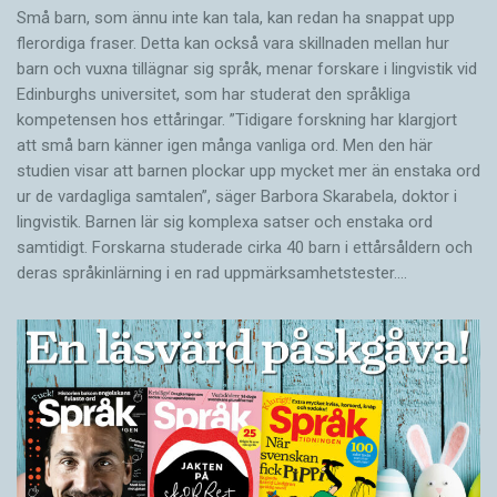
Små barn, som ännu inte kan tala, kan redan ha snappat upp
flerordiga fraser. Detta kan också vara skillnaden mellan hur
barn och vuxna tillägnar sig språk, menar forskare i lingvistik vid
Edinburghs universitet, som har studerat den språkliga
kompetensen hos ettåringar. ”Tidigare forskning har klargjort
att små barn känner igen många vanliga ord. Men den här
studien visar att barnen plockar upp mycket mer än enstaka ord
ur de vardagliga samtalen”, säger Barbora Skarabela, doktor i
lingvistik. Barnen lär sig komplexa satser och enstaka ord
samtidigt. Forskarna studerade cirka 40 barn i ettårsåldern och
deras språkinlärning i en rad uppmärksamhetstester.…