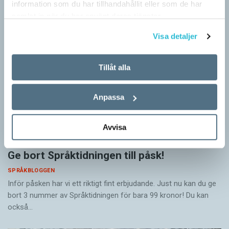
barn och vuxna tillägnar…
information som du har tillhandahållit eller som de har
samlat in när du har använt deras tjänster.
Visa detaljer
Tillåt alla
Anpassa
Avvisa
Ge bort Språktidningen till påsk!
SPRÅKBLOGGEN
Inför påsken har vi ett riktigt fint erbjudande. Just nu kan du ge
bort 3 nummer av Språktidningen för bara 99 kronor! Du kan
också…