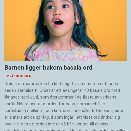
Barnen ligger bakom basala ord
SPRÅKBLOGGEN
Ordet för mamma kan ha låtit ungefär på samma sätt ända
sedan stenåldern. Ordet är ett av ungefär 40 basala ord med
liknande språkljud, som återkommer i de flesta av världens
språk. Några andra är orden för näsa, som innehåller
språkljuden n eller m, och knä, som innehåller k. Det vanligaste
är annars att de språkljud som ingår i ett visst ord ändrar sig
över tid, och att orden inte är så hårt knutna till en viss
betydelse genom generationerna. Men de basala orden behåller