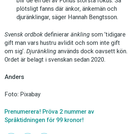
blir de en del av Fonus största fokus. Så
plötsligt fanns där änkor, änkemän och
djuränklingar, säger Hannah Bengtsson.
Svensk ordbok
definierar
änkling
som ’tidigare
gift man vars hustru av­lidit och som inte gift
om sig’.
Djuränkling
används dock oavsett kön.
Ordet är belagt i svenskan sedan 2020.
Anders
Foto: Pixabay
Prenumerera! Pröva 2 nummer av
Språktidningen för 99 kronor!