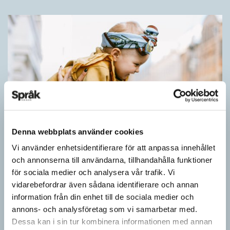
Denna webbplats använder cookies
Vi använder enhetsidentifierare för att anpassa innehållet
och annonserna till användarna, tillhandahålla funktioner
för sociala medier och analysera vår trafik. Vi
Barn lär sig komplexa satser tidigt
vidarebefordrar även sådana identifierare och annan
SPRÅKBLOGGEN
information från din enhet till de sociala medier och
Små barn, som ännu inte kan tala, kan redan ha snappat upp
annons- och analysföretag som vi samarbetar med.
flerordiga fraser. Detta kan också vara skillnaden mellan hur
Dessa kan i sin tur kombinera informationen med annan