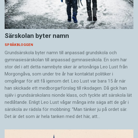
Särskolan byter namn
SPRÅKBLOGGEN
Grundsärskola byter namn till anpassad grundskola och
gymnasiesärskolan till anpassad gymnasieskola. En som har
stor del i att detta namnbyte sker är artonåriga Leo Lust från
Morgongåva, som under tre år har kontaktat politiker i
omgångar för att få igenom det. Leo Lust var bara 15 år när
han skickade ett medborgarförslag till riksdagen. Då gick han
själv i grundsärskolans nionde klass, och tyckte att särskola lät
nedlåtande. Enligt Leo Lust vågar många inte säga att de går i
särskola av rädsla för mobbning: ”Man tänker ju på ordet sär.
Det är det som är hela tanken med det här, att…