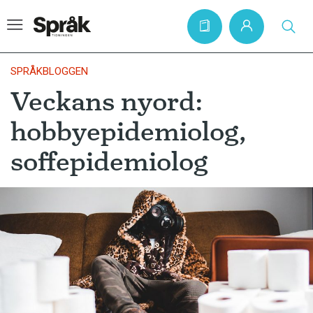
SPRÅKBLOGGEN
Veckans nyord:
Hem
hobbyepidemiolog,
Artiklar
soffepidemiolog
Krönikor
Språkfrågor
Skrivtips
Bokrecensioner
Kviss
Podden