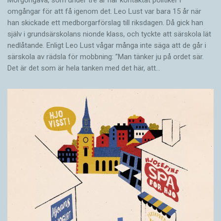
Morgongåva, som under tre år har kontaktat politiker i
omgångar för att få igenom det. Leo Lust var bara 15 år när
han skickade ett medborgarförslag till riksdagen. Då gick han
själv i grundsärskolans nionde klass, och tyckte att särskola lät
nedlåtande. Enligt Leo Lust vågar många inte säga att de går i
särskola av rädsla för mobbning: ”Man tänker ju på ordet sär.
Det är det som är hela tanken med det här, att…