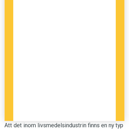
Ibland kan vad som förefaller vara en tillfällig
sammansättning gå hela vägen till
Svenska
Akademiens ordlista
. En sådan är
nakenchock
.
Ordet hade använts några få gånger i medierna
innan det i samband med Afro-Dites deltagande
i Eurovisionsschlagerfestivalen år 2002
hamnade på både Expressens och Aftonbladets
löpsedlar. Sammansättningen blev så
omdiskuterad att
nakenchock
snart etablerades
i allmänspråket, och därmed platsade i
ordlistan.
Anders
Att det inom livsmedelsindustrin finns en ny typ