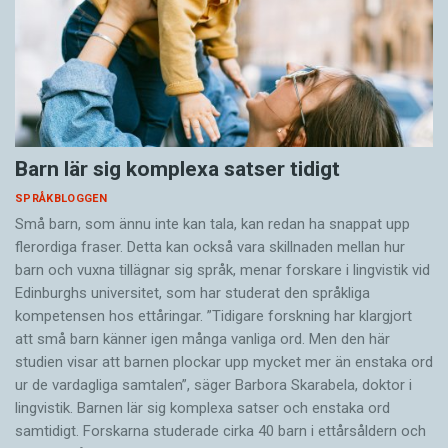
Barn lär sig komplexa satser tidigt
SPRÅKBLOGGEN
Små barn, som ännu inte kan tala, kan redan ha snappat upp
flerordiga fraser. Detta kan också vara skillnaden mellan hur
barn och vuxna tillägnar sig språk, menar forskare i lingvistik vid
Edinburghs universitet, som har studerat den språkliga
kompetensen hos ettåringar. ”Tidigare forskning har klargjort
att små barn känner igen många vanliga ord. Men den här
studien visar att barnen plockar upp mycket mer än enstaka ord
ur de vardagliga samtalen”, säger Barbora Skarabela, doktor i
lingvistik. Barnen lär sig komplexa satser och enstaka ord
samtidigt. Forskarna studerade cirka 40 barn i ettårsåldern och