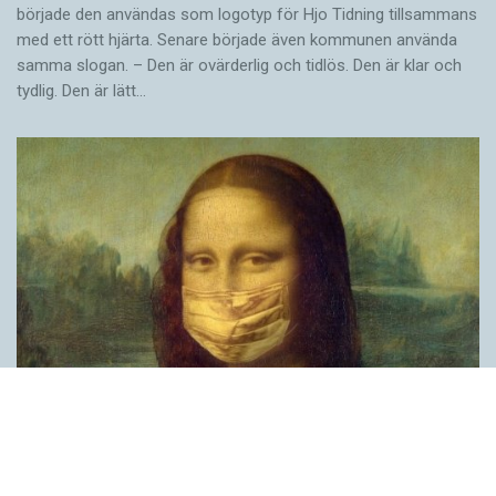
började den användas som logotyp för Hjo Tidning tillsammans
med ett rött hjärta. Senare började även kommunen använda
samma slogan. – Den är ovärderlig och tidlös. Den är klar och
tydlig. Den är lätt…
Covid, schmovid – rimmen som lättar upp i
pandemin
SPRÅKBLOGGEN