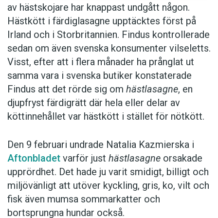
av hästskojare har knappast undgått någon.
Hästkött i färdiglasagne upptäcktes först på
Irland och i Storbritannien. Findus kontrollerade
sedan om även svenska konsumenter vilseletts.
Visst, efter att i flera månader ha prånglat ut
samma vara i svenska butiker konstaterade
Findus att det rörde sig om
hästlasagne
, en
djupfryst färdigrätt där hela eller delar av
köttinnehållet var hästkött i stället för nötkött.
Den 9 februari undrade Natalia Kazmierska i
Aftonbladet
varför just
hästlasagne
orsakade
upprördhet. Det hade ju varit smidigt, billigt och
miljövänligt att utöver kyckling, gris, ko, vilt och
fisk även mumsa sommarkatter och
bortsprungna hundar också.