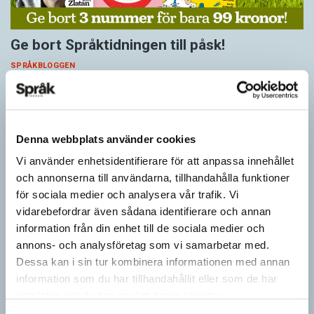
Ge bort Språktidningen till påsk!
SPRÅKBLOGGEN
Inför påsken har vi ett riktigt fint erbjudande. Just nu kan du ge
bort 3 nummer av Språktidningen för bara 99 kronor! Du kan
också…
Denna webbplats använder cookies
Vi använder enhetsidentifierare för att anpassa innehållet
och annonserna till användarna, tillhandahålla funktioner
för sociala medier och analysera vår trafik. Vi
vidarebefordrar även sådana identifierare och annan
information från din enhet till de sociala medier och
annons- och analysföretag som vi samarbetar med.
Dessa kan i sin tur kombinera informationen med annan
information som du har tillhandahållit eller som de har
samlat in när du har använt deras tjänster.