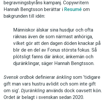
begravningsbyråns kampanj. Copywritern
Hannah Bengtsson berättar i
Resumé
om
bakgrunden till idén:
Människor älskar sina husdjur och ofta
räknas även de som närmast anhöriga,
vilket gör att den dagen döden knackar på
blir de en del av Fonus största fokus. Så
plötsligt fanns där änkor, änkemän och
djuränklingar, säger Hannah Bengtsson.
Svensk ordbok
definierar
änkling
som ’tidigare
gift man vars hustru av­lidit och som inte gift
om sig’.
Djuränkling
används dock oavsett kön.
Ordet är belagt i svenskan sedan 2020.