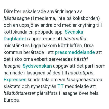
Därefter eskalerade användningen av
hästlasagne
(i medierna, inte på köksborden)
och en uppsjö av andra ord med anknytning till
köttskandalen poppade upp.
Svenska
Dagbladet
rapporterade att
hästmaffia
misstänktes ligga bakom köttbluffen, Orsa
kommun berättade i ett
pressmeddelande
att
det i skolorna enbart serverades
hästfri
lasagne
,
Sydsvenskan
uppgav att det parti som
hamnade i lasagnen såldes till
hästköttpris
,
Expressen
kunde tala om var
lasagnehästarna
slaktats och nyhetsbyrån
TT
meddelade att
hästköttsrester
påträffats i lasagne över hela
Europa.