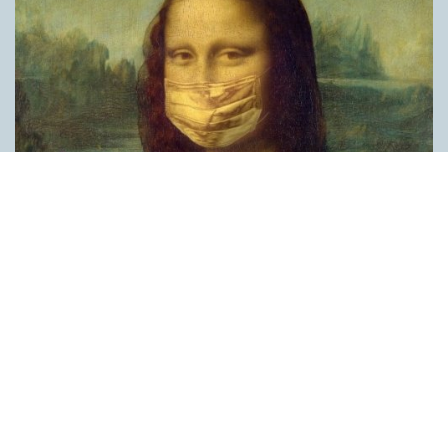
Covid, schmovid – rimmen som lättar upp i
pandemin
SPRÅKBLOGGEN
Corona, schmorona – covid, schmovid – pandemic,
schmandemic. Det kan se barnsligt ut, men den här sortens
lekfulla rim fyller en funktion, även bland vuxna. Det handlar om
reduplikationer, det vill säga när ett ord upprepas. I detta fall
inleder ett ”schm” eller ”shm” det upprepade ordet. ”Schm”-
rimmen kommer ursprungligen från jiddish, men har kommit att
användas mer allmänt i engelskan, särskilt i USA, bland annat
för att markera ironi, hån eller skepsis. Men enligt en studie på