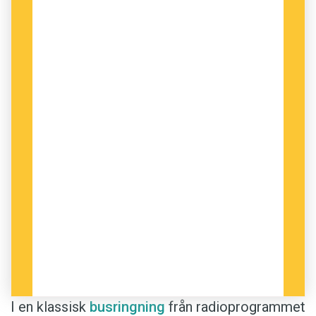
"varje kock med självaktning bör ha en
egen trädgård" för att kunna erbjuda
härodlade
grönsaker,
Sveriges Radio
rapporterar att
närproducerad gårdsmjölk marknadsförs som
härproducerad
och på nätforumet
Flashback
vill en medlem att fler ska erbjuda
härskalade
räkor.
Anders
I en klassisk
busringning
från radioprogrammet