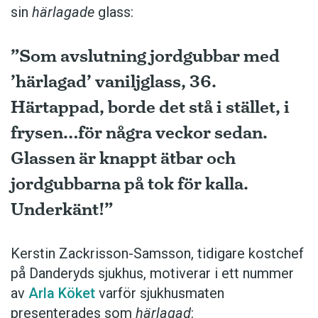
sin
härlagade
glass:
”Som avslutning jordgubbar med
’härlagad’ vaniljglass, 36.
Härtappad, borde det stå i stället, i
frysen…för några veckor sedan.
Glassen är knappt ätbar och
jordgubbarna på tok för kalla.
Underkänt!”
Kerstin Zackrisson-Samsson, tidigare kostchef
på Danderyds sjukhus, motiverar i ett nummer
av
Arla Köket
varför sjukhusmaten
presenterades som
härlagad
: