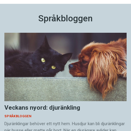
Språkbloggen
Veckans nyord: djuränkling
SPRÅKBLOGGEN
Djuränklingar behöver ett nytt hem. Husdjur kan bli djuränklingar
när husse eller matte går bort. När en djurägare avlider kan