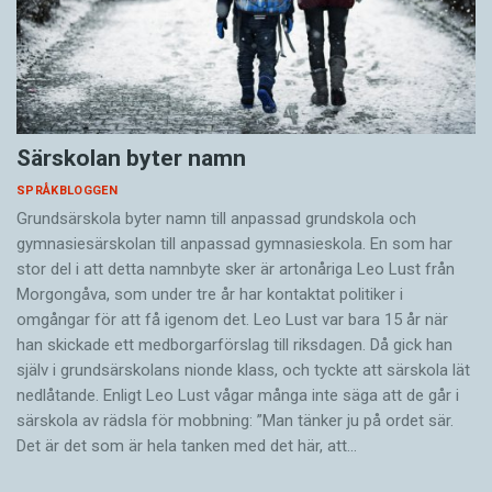
Särskolan byter namn
SPRÅKBLOGGEN
Grundsärskola byter namn till anpassad grundskola och
gymnasiesärskolan till anpassad gymnasieskola. En som har
stor del i att detta namnbyte sker är artonåriga Leo Lust från
Morgongåva, som under tre år har kontaktat politiker i
omgångar för att få igenom det. Leo Lust var bara 15 år när
han skickade ett medborgarförslag till riksdagen. Då gick han
själv i grundsärskolans nionde klass, och tyckte att särskola lät
nedlåtande. Enligt Leo Lust vågar många inte säga att de går i
särskola av rädsla för mobbning: ”Man tänker ju på ordet sär.
Det är det som är hela tanken med det här, att…