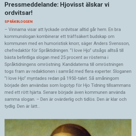
Pressmeddelande: Hjovisst älskar vi
ordvitsar!
SPRÅKBLOGGEN
– Vinnarna visar att lyckade ordvitsar alltid går hem. En bra
kommunslogan kombinerar ett träffsäkert budskap om
kommunen med en humoristisk knorr, säger Anders Svensson,
chefredaktör för Språktidningen. ”I love Hjo” utsågs alltså till
bästa befintliga slogan med 25 procent av rösterna i
Språktidningens omröstning. Kandidaterna till omröstningen
togs fram av redaktionen i samråd med flera experter. Sloganen
”I love Hjo” myntades redan på 1950-talet. Så småningom
började den användas som logotyp för Hjo Tidning tillsammans
med ett rött hjärta. Senare började även kommunen använda
samma slogan. – Den är ovärderlig och tidlös. Den är klar och
tydlig. Den är lätt…