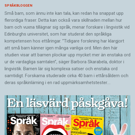
SPRÅKBLOGGEN
Små barn, som ännu inte kan tala, kan redan ha snappat upp
flerordiga fraser. Detta kan också vara skillnaden mellan hur
barn och vuxna tillägnar sig språk, menar forskare i lingvistik vid
Edinburghs universitet, som har studerat den språkliga
kompetensen hos ettåringar. ”Tidigare forskning har klargjort
att små barn känner igen många vanliga ord. Men den här
studien visar att barnen plockar upp mycket mer än enstaka ord
ur de vardagliga samtalen”, säger Barbora Skarabela, doktor i
lingvistik. Barnen lär sig komplexa satser och enstaka ord
samtidigt. Forskarna studerade cirka 40 barn i ettårsåldern och
deras språkinlärning i en rad uppmärksamhetstester.…