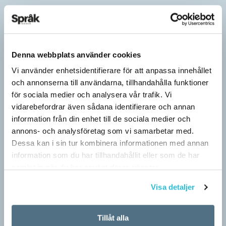
Denna webbplats använder cookies
Vi använder enhetsidentifierare för att anpassa innehållet
och annonserna till användarna, tillhandahålla funktioner
för sociala medier och analysera vår trafik. Vi
vidarebefordrar även sådana identifierare och annan
information från din enhet till de sociala medier och
annons- och analysföretag som vi samarbetar med.
Dessa kan i sin tur kombinera informationen med annan
information som du har tillhandahållit eller som de har
Särskolan byter namn
samlat in när du har använt deras tjänster.
SPRÅKBLOGGEN
Visa detaljer
Grundsärskola byter namn till anpassad grundskola och
gymnasiesärskolan till anpassad gymnasieskola. En som har
stor del i att detta namnbyte sker är artonåriga Leo Lust…
Tillåt alla