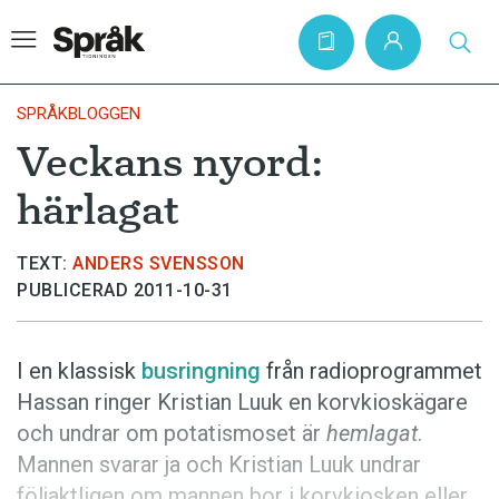
SPRÅKBLOGGEN
Veckans nyord:
Hem
härlagat
Artiklar
Krönikor
TEXT:
ANDERS SVENSSON
PUBLICERAD 2011-10-31
Språkfrågor
Skrivtips
I en klassisk
busringning
från radioprogrammet
Bokrecensioner
Hassan ringer Kristian Luuk en korvkioskägare
Kviss
och undrar om potatismoset är
hemlagat
.
Mannen svarar ja och Kristian Luuk undrar
Podden
följaktligen om mannen bor i korvkiosken eller