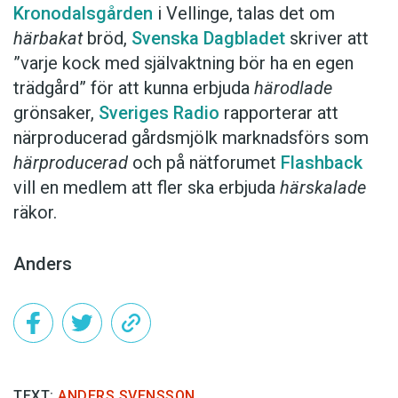
Kronodalsgården
i Vellinge, talas det om
härbakat
bröd,
Svenska Dagbladet
skriver att
”varje kock med självaktning bör ha en egen
trädgård” för att kunna erbjuda
härodlade
grönsaker,
Sveriges Radio
rapporterar att
närproducerad gårdsmjölk marknadsförs som
härproducerad
och på nätforumet
Flashback
vill en medlem att fler ska erbjuda
härskalade
räkor.
Anders
TEXT:
ANDERS SVENSSON