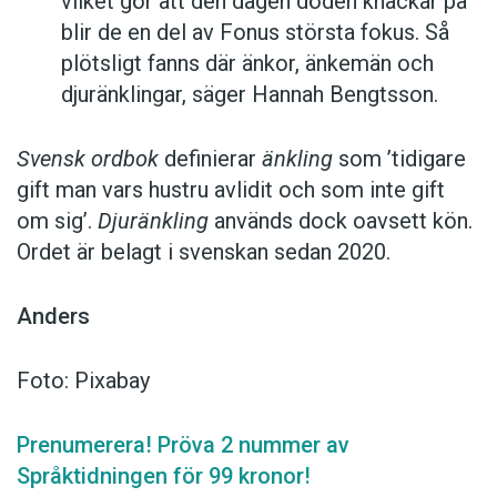
vilket gör att den dagen döden knackar på
blir de en del av Fonus största fokus. Så
plötsligt fanns där änkor, änkemän och
djuränklingar, säger Hannah Bengtsson.
Svensk ordbok
definierar
änkling
som ’tidigare
gift man vars hustru av­lidit och som inte gift
om sig’.
Djuränkling
används dock oavsett kön.
Ordet är belagt i svenskan sedan 2020.
Anders
Foto: Pixabay
Prenumerera! Pröva 2 nummer av
Språktidningen för 99 kronor!