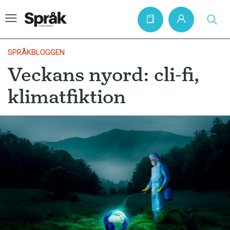
SPRÅKBLOGGEN
Veckans nyord: cli-fi,
Hem
klimatfiktion
Artiklar
Krönikor
Språkfrågor
Skrivtips
Bokrecensioner
Kviss
Podden