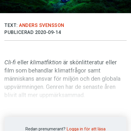
Anmäl till språkpolisen
Föreslå nyord
Annonsera
TEXT:
ANDERS SVENSSON
PUBLICERAD 2020-09-14
Prenumerera
Läs Språktidningen digitalt
Press
Cli-fi
eller
klimatfiktion
är skönlitteratur eller
film som behandlar klimatfrågor samt
människans ansvar för miljön och den globala
uppvärmningen. Genren har de senaste åren
blivit allt mer uppmärksammad.
Under 2013 började det talas om
cli-fi
i
engelskan. Det rör sig om en kortform av
climate fiction
, ’klimatfiktion’, som för tankarna
Redan prenumerant?
Logga in för att läsa