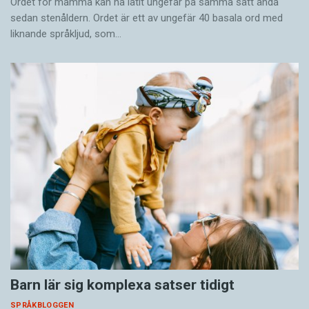
Ordet för mamma kan ha låtit ungefär på samma sätt ända
sedan stenåldern. Ordet är ett av ungefär 40 basala ord med
liknande språkljud, som…
Barn lär sig komplexa satser tidigt
SPRÅKBLOGGEN