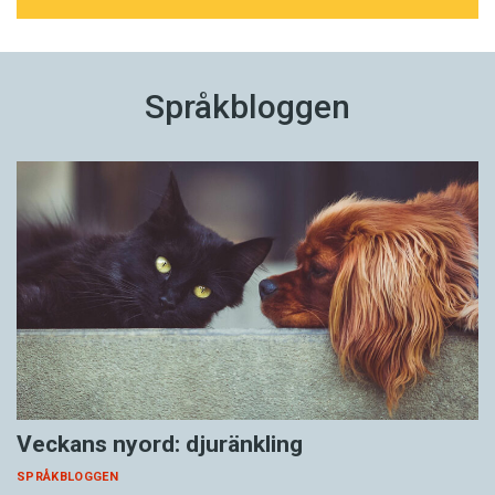
Språkbloggen
Veckans nyord: djuränkling
SPRÅKBLOGGEN