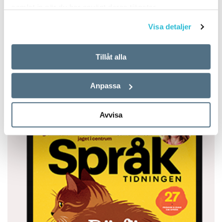
samlat in när du har använt deras tjänster.
TEXT:
ANDERS SVENSSON
PUBLICERAD 2020-09-14
Visa detaljer
Tillåt alla
SPRÅKBLOGGEN
Anpassa
Avvisa