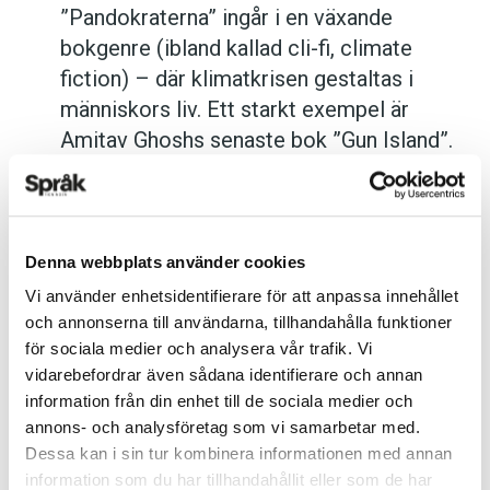
”Pandokraterna” ingår i en växande
bokgenre (ibland kallad cli-fi, climate
fiction) – där klimatkrisen gestaltas i
människors liv. Ett starkt exempel är
Amitav Ghoshs senaste bok ”Gun Island”.
Anders
Denna webbplats använder cookies
Foto: Pixabay
Vi använder enhetsidentifierare för att anpassa innehållet
och annonserna till användarna, tillhandahålla funktioner
Prenumerera! Pröva 2 nummer av
för sociala medier och analysera vår trafik. Vi
Språktidningen för 99 kronor!
vidarebefordrar även sådana identifierare och annan
information från din enhet till de sociala medier och
annons- och analysföretag som vi samarbetar med.
Dessa kan i sin tur kombinera informationen med annan
information som du har tillhandahållit eller som de har