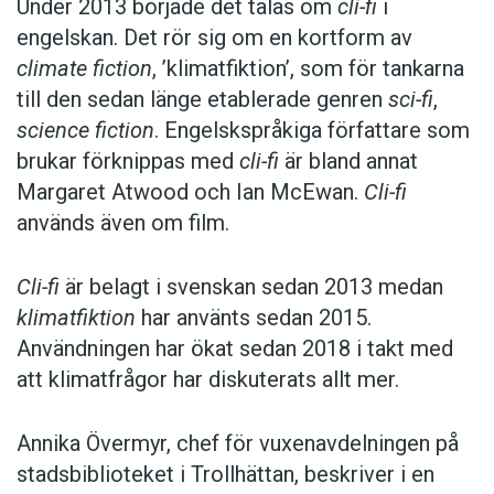
Under 2013 började det talas om
cli-fi
i
engelskan. Det rör sig om en kortform av
climate fiction
, ’klimatfiktion’, som för tankarna
till den sedan länge etablerade genren
sci-fi
,
science fiction
. Engelskspråkiga författare som
brukar förknippas med
cli-fi
är bland annat
Margaret Atwood och Ian McEwan.
Cli-fi
används även om film.
Cli-fi
är belagt i svenskan sedan 2013 medan
klimatfiktion
har använts sedan 2015.
Användningen har ökat sedan 2018 i takt med
att klimatfrågor har diskuterats allt mer.
Annika Övermyr, chef för vuxenavdelningen på
stadsbiblioteket i Trollhättan, beskriver i en