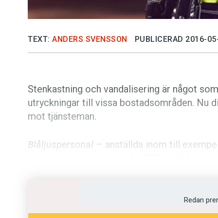
TEXT:
ANDERS SVENSSON
PUBLICERAD 2016-05
Stenkastning och vandalisering är något so
utryckningar till vissa bostadsområden. Nu di
mot tjänsteman.
Blåljuspersonal
– anställda inom till exempel
talats om i svenskan sedan 2003. I år har anv
Uppgången beror på flera uppmärksammade a
efterföljande debatten om hur angreppen ska
Redan pre
Gotlands Allehanda berättar om ett förslag 