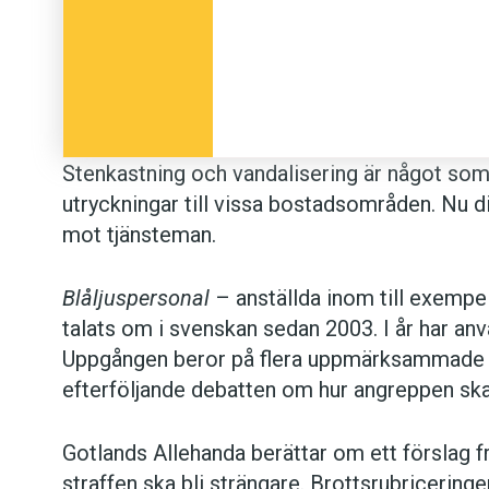
Stenkastning och vandalisering är något so
utryckningar till vissa bostadsområden. Nu di
mot tjänsteman.
Blåljuspersonal
– anställda inom till exempel
talats om i svenskan sedan 2003. I år har anv
Uppgången beror på flera uppmärksammade a
efterföljande debatten om hur angreppen ska
Gotlands Allehanda berättar om ett förslag 
straffen ska bli strängare. Brottsrubricering