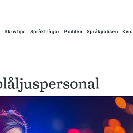
Skrivtips
Språkfrågor
Podden
Språkpolisen
Kvis
låljuspersonal
oner