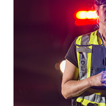
Kviss
Podden
Anmäl till 
Föreslå nyo
Annonsera
Prenumerer
Läs Språkti
Press