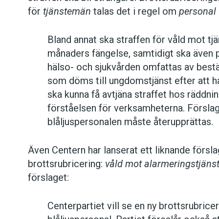
för
tjänstemän
talas det i regel om
personal
Bland annat ska straffen för våld mot t
månaders fängelse, samtidigt ska även 
hälso- och sjukvården omfattas av best
som döms till ungdomstjänst efter att h
ska kunna få avtjäna straffet hos räddnin
förståelsen för verksamheterna. Förslag
blåljuspersonalen måste återupprättas.
Även Centern har lanserat ett liknande förslag.
brottsrubricering:
våld mot alarmeringstjäns
förslaget:
Centerpartiet vill se en ny brottsrubrice