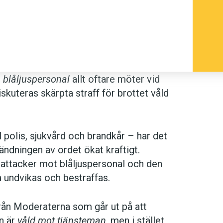
m
blåljuspersonal
allt oftare möter vid
skuteras skärpta straff för brottet våld
 polis, sjukvård och brandkår – har det
ändningen av ordet ökat kraftigt.
ttacker mot blåljuspersonal och den
 undvikas och bestraffas.
från Moderaterna som går ut på att
en är
våld mot tjänsteman
, men i stället