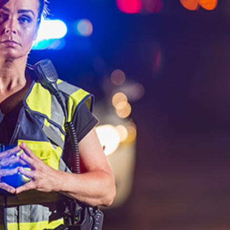
språkpolisen
rd
a
dningen digitalt