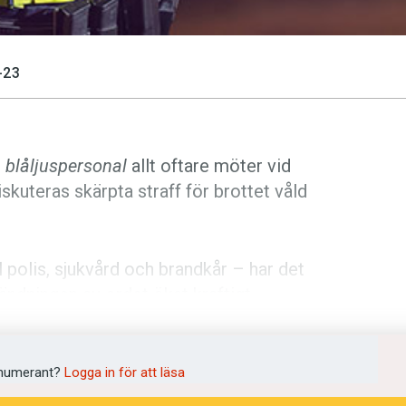
-23
m
blåljuspersonal
allt oftare möter vid
skuteras skärpta straff för brottet våld
 polis, sjukvård och brandkår – har det
ändningen av ordet ökat kraftigt.
ttacker mot blåljuspersonal och den
 undvikas och bestraffas.
numerant?
Logga in för att läsa
från Moderaterna som går ut på att