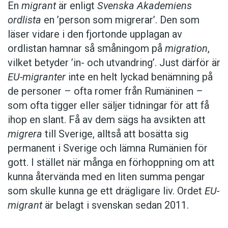
En
migrant
är enligt
Svenska Akademiens
Foto: Istockphoto
ordlista
en ’person som migrerar’. Den som
läser vidare i den fjortonde upplagan av
ordlistan hamnar så småningom på
migration
,
vilket betyder ’in- och utvandring’. Just därför är
EU-migranter
inte en helt lyckad benämning på
de personer – ofta romer från Rumäninen –
som ofta tigger eller säljer tidningar för att få
ihop en slant. Få av dem sägs ha avsikten att
migrera
till Sverige, alltså att bosätta sig
permanent i Sverige och lämna Rumänien för
gott. I stället när många en förhoppning om att
kunna återvända med en liten summa pengar
som skulle kunna ge ett drägligare liv. Ordet
EU-
migrant
är belagt i svenskan sedan 2011.