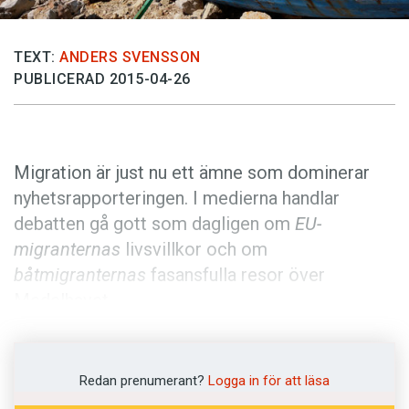
Anmäl till språkpolisen
Föreslå nyord
TEXT:
ANDERS SVENSSON
Annonsera
PUBLICERAD 2015-04-26
Prenumerera
Läs Språktidningen digitalt
Migration är just nu ett ämne som dominerar
Press
nyhetsrapporteringen. I medierna handlar
debatten gå gott som dagligen om
EU-
migranternas
livsvillkor och om
båtmigranternas
fasansfulla resor över
Medelhavet.
En
migrant
är enligt
Svenska Akademiens
ordlista
en ’person som migrerar’. Den som
Redan prenumerant?
Logga in för att läsa
läser vidare i den fjortonde upplagan av