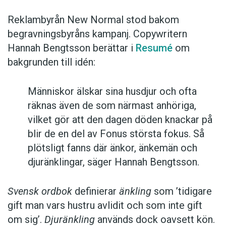
Reklambyrån New Normal stod bakom
begravningsbyråns kampanj. Copywritern
Hannah Bengtsson berättar i
Resumé
om
bakgrunden till idén:
Människor älskar sina husdjur och ofta
räknas även de som närmast anhöriga,
vilket gör att den dagen döden knackar på
blir de en del av Fonus största fokus. Så
plötsligt fanns där änkor, änkemän och
djuränklingar, säger Hannah Bengtsson.
Svensk ordbok
definierar
änkling
som ’tidigare
gift man vars hustru av­lidit och som inte gift
om sig’.
Djuränkling
används dock oavsett kön.