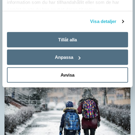
information som du har tillhandahållit eller som de har
samlat in när du har använt deras tjänster.
Visa detaljer
Ge bort Språktidningen till påsk!
Tillåt alla
SPRÅKBLOGGEN
Inför påsken har vi ett riktigt fint erbjudande. Just nu kan du ge
Anpassa
bort 3 nummer av Språktidningen för bara 99 kronor! Du kan
också…
Avvisa