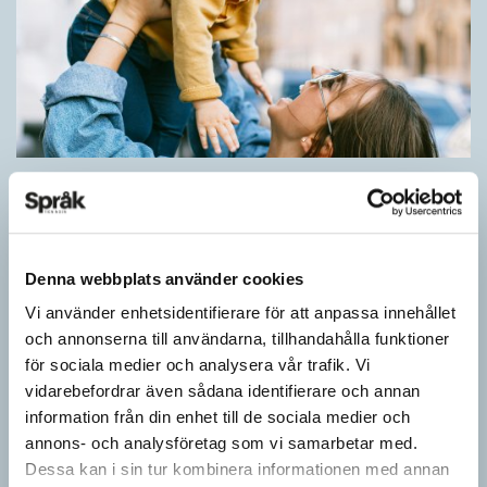
Barn lär sig komplexa satser tidigt
SPRÅKBLOGGEN
Små barn, som ännu inte kan tala, kan redan ha snappat upp
flerordiga fraser. Detta kan också vara skillnaden mellan hur
Denna webbplats använder cookies
barn och vuxna tillägnar…
Vi använder enhetsidentifierare för att anpassa innehållet
och annonserna till användarna, tillhandahålla funktioner
för sociala medier och analysera vår trafik. Vi
vidarebefordrar även sådana identifierare och annan
information från din enhet till de sociala medier och
annons- och analysföretag som vi samarbetar med.
Dessa kan i sin tur kombinera informationen med annan