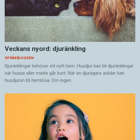
Veckans nyord: djuränkling
SPRÅKBLOGGEN
Djuränklingar behöver ett nytt hem. Husdjur kan bli djuränklingar
när husse eller matte går bort. När en djurägare avlider kan
husdjuren bli hemlösa. Om ingen…