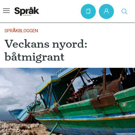
SPRÅKBLOGGEN
Veckans nyord:
Hem
båtmigrant
Artiklar
Krönikor
Språkfrågor
Skrivtips
Bokrecensioner
Kviss
Podden