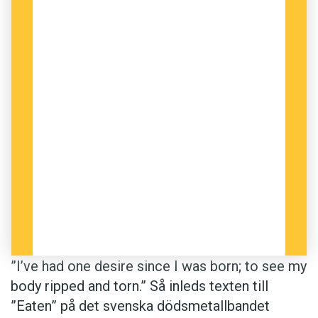
Studien är publicerad i den vetenskapliga
tidskriften
Royal Society Open Science
.
Anders
Foto: Unsplash
”I’ve had one desire since I was born; to see my
body ripped and torn.” Så inleds texten till
”Eaten” på det svenska dödsmetallbandet