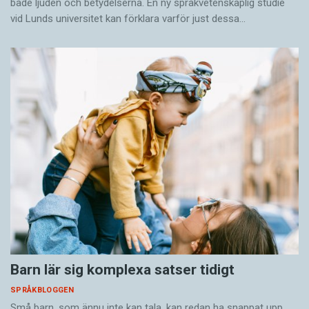
både ljuden och betydelserna. En ny språkvetenskaplig studie
vid Lunds universitet kan förklara varför just dessa…
Barn lär sig komplexa satser tidigt
SPRÅKBLOGGEN
Små barn, som ännu inte kan tala, kan redan ha snappat upp