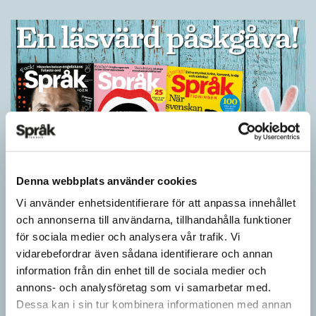
Denna webbplats använder cookies
Ge bort Språktidningen till påsk!
Vi använder enhetsidentifierare för att anpassa innehållet
och annonserna till användarna, tillhandahålla funktioner
SPRÅKBLOGGEN
för sociala medier och analysera vår trafik. Vi
Inför påsken har vi ett riktigt fint erbjudande. Just nu kan du ge
vidarebefordrar även sådana identifierare och annan
bort 3 nummer av Språktidningen för bara 99 kronor! Du kan
information från din enhet till de sociala medier och
också…
annons- och analysföretag som vi samarbetar med.
Dessa kan i sin tur kombinera informationen med annan