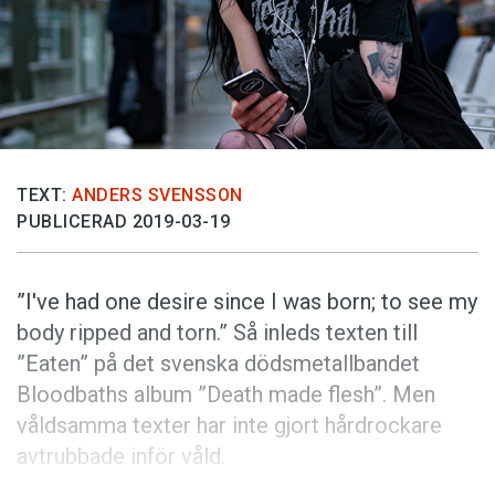
Anmäl till språkpolisen
Föreslå nyord
Annonsera
Prenumerera
Läs Språktidningen digitalt
TEXT:
ANDERS SVENSSON
Press
PUBLICERAD 2019-03-19
”I've had one desire since I was born; to see my
body ripped and torn.” Så inleds texten till
”Eaten” på det svenska dödsmetallbandet
Bloodbaths album ”Death made flesh”. Men
våldsamma texter har inte gjort hårdrockare
avtrubbade inför våld.