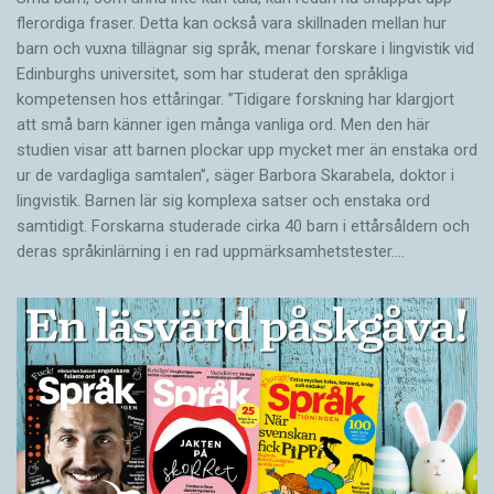
flerordiga fraser. Detta kan också vara skillnaden mellan hur
barn och vuxna tillägnar sig språk, menar forskare i lingvistik vid
Edinburghs universitet, som har studerat den språkliga
kompetensen hos ettåringar. ”Tidigare forskning har klargjort
att små barn känner igen många vanliga ord. Men den här
studien visar att barnen plockar upp mycket mer än enstaka ord
ur de vardagliga samtalen”, säger Barbora Skarabela, doktor i
lingvistik. Barnen lär sig komplexa satser och enstaka ord
samtidigt. Forskarna studerade cirka 40 barn i ettårsåldern och
deras språkinlärning i en rad uppmärksamhetstester.…