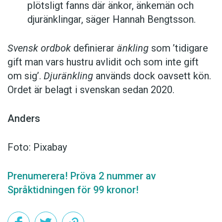
plötsligt fanns där änkor, änkemän och
djuränklingar, säger Hannah Bengtsson.
Svensk ordbok
definierar
änkling
som ’tidigare
gift man vars hustru av­lidit och som inte gift
om sig’.
Djuränkling
används dock oavsett kön.
Ordet är belagt i svenskan sedan 2020.
Anders
Foto: Pixabay
Prenumerera! Pröva 2 nummer av
Språktidningen för 99 kronor!