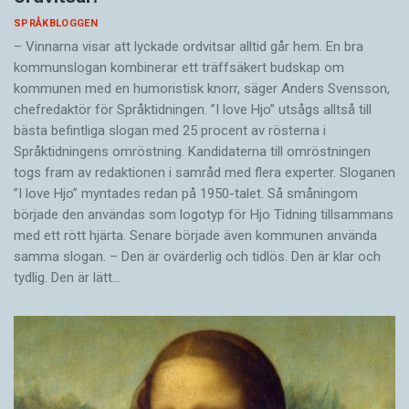
SPRÅKBLOGGEN
– Vinnarna visar att lyckade ordvitsar alltid går hem. En bra
kommunslogan kombinerar ett träffsäkert budskap om
kommunen med en humoristisk knorr, säger Anders Svensson,
chefredaktör för Språktidningen. ”I love Hjo” utsågs alltså till
bästa befintliga slogan med 25 procent av rösterna i
Språktidningens omröstning. Kandidaterna till omröstningen
togs fram av redaktionen i samråd med flera experter. Sloganen
”I love Hjo” myntades redan på 1950-talet. Så småningom
började den användas som logotyp för Hjo Tidning tillsammans
med ett rött hjärta. Senare började även kommunen använda
samma slogan. – Den är ovärderlig och tidlös. Den är klar och
tydlig. Den är lätt…