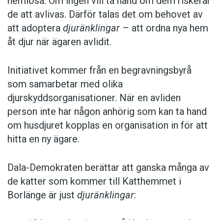
hemlösa. Om ingen vill ta hand om dem riskerar
de att avlivas. Därför talas det om behovet av
att adoptera
djuränklingar
– att ordna nya hem
åt djur när ägaren avlidit.
Initiativet kommer från en begravningsbyrå
som samarbetar med olika
djurskyddsorganisationer. När en avliden
person inte har någon anhörig som kan ta hand
om husdjuret kopplas en organisation in för att
hitta en ny ägare.
Dala-Demokraten berättar att ganska många av
de katter som kommer till Katthemmet i
Borlänge är just
djuränklingar
: