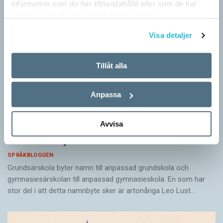
information som du har tillhandahållit eller som de har
samlat in när du har använt deras tjänster.
Visa detaljer
Tillåt alla
Anpassa
Avvisa
Särskolan byter namn
SPRÅKBLOGGEN
Grundsärskola byter namn till anpassad grundskola och
gymnasiesärskolan till anpassad gymnasieskola. En som har
stor del i att detta namnbyte sker är artonåriga Leo Lust…