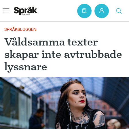
SPRÅKBLOGGEN
Våldsamma texter
Hem
skapar inte avtrubbade
Artiklar
lyssnare
Krönikor
Språkfrågor
Skrivtips
Bokrecensioner
Kviss
Podden