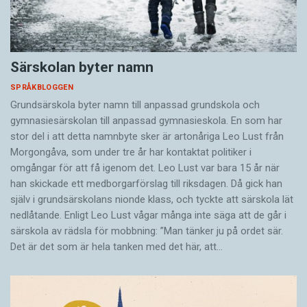
Särskolan byter namn
SPRÅKBLOGGEN
Grundsärskola byter namn till anpassad grundskola och
gymnasiesärskolan till anpassad gymnasieskola. En som har
stor del i att detta namnbyte sker är artonåriga Leo Lust från
Morgongåva, som under tre år har kontaktat politiker i
omgångar för att få igenom det. Leo Lust var bara 15 år när
han skickade ett medborgarförslag till riksdagen. Då gick han
själv i grundsärskolans nionde klass, och tyckte att särskola lät
nedlåtande. Enligt Leo Lust vågar många inte säga att de går i
särskola av rädsla för mobbning: ”Man tänker ju på ordet sär.
Det är det som är hela tanken med det här, att…