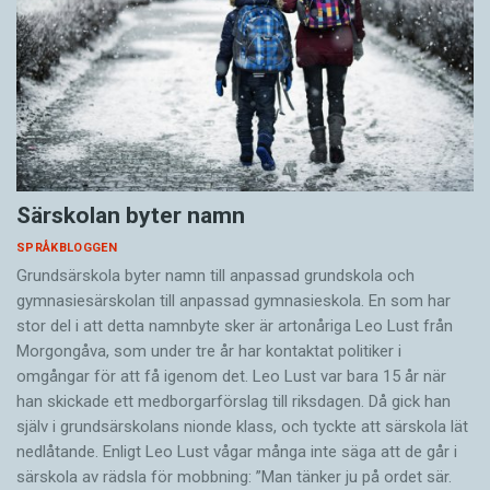
Särskolan byter namn
SPRÅKBLOGGEN
Grundsärskola byter namn till anpassad grundskola och
gymnasiesärskolan till anpassad gymnasieskola. En som har
stor del i att detta namnbyte sker är artonåriga Leo Lust från
Morgongåva, som under tre år har kontaktat politiker i
omgångar för att få igenom det. Leo Lust var bara 15 år när
han skickade ett medborgarförslag till riksdagen. Då gick han
själv i grundsärskolans nionde klass, och tyckte att särskola lät
nedlåtande. Enligt Leo Lust vågar många inte säga att de går i
särskola av rädsla för mobbning: ”Man tänker ju på ordet sär.