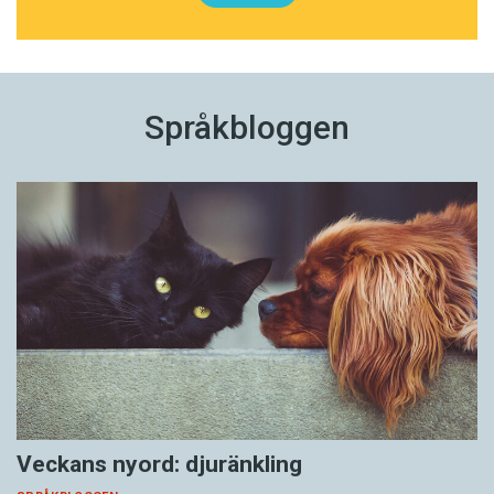
Språkbloggen
Veckans nyord: djuränkling