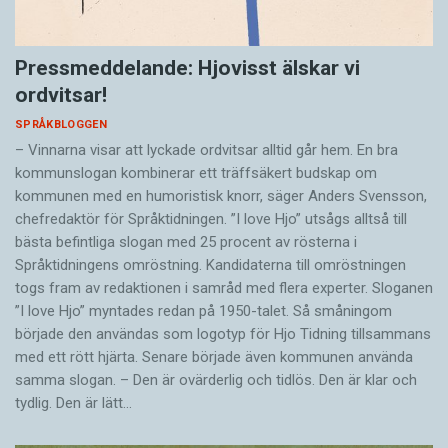
Pressmeddelande: Hjovisst älskar vi
ordvitsar!
SPRÅKBLOGGEN
– Vinnarna visar att lyckade ordvitsar alltid går hem. En bra
kommunslogan kombinerar ett träffsäkert budskap om
kommunen med en humoristisk knorr, säger Anders Svensson,
chefredaktör för Språktidningen. ”I love Hjo” utsågs alltså till
bästa befintliga slogan med 25 procent av rösterna i
Språktidningens omröstning. Kandidaterna till omröstningen
togs fram av redaktionen i samråd med flera experter. Sloganen
”I love Hjo” myntades redan på 1950-talet. Så småningom
började den användas som logotyp för Hjo Tidning tillsammans
med ett rött hjärta. Senare började även kommunen använda
samma slogan. – Den är ovärderlig och tidlös. Den är klar och
tydlig. Den är lätt…