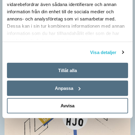
gymnasiesärskolan till anpassad gymnasieskola. En som har
vidarebefordrar även sådana identifierare och annan
stor del i att detta namnbyte sker är artonåriga Leo Lust…
information från din enhet till de sociala medier och
annons- och analysföretag som vi samarbetar med.
Dessa kan i sin tur kombinera informationen med annan
information som du har tillhandahållit eller som de har
samlat in när du har använt deras tjänster.
Visa detaljer
Tillåt alla
Anpassa
Avvisa