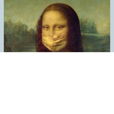
Covid, schmovid – rimmen som lättar upp i
pandemin
SPRÅKBLOGGEN
Corona, schmorona – covid, schmovid – pandemic,
schmandemic. Det kan se barnsligt ut, men den här sortens
lekfulla rim fyller en funktion, även bland vuxna. Det handlar om
reduplikationer, det vill säga när ett ord upprepas. I detta fall
inleder ett ”schm” eller ”shm” det upprepade ordet. ”Schm”-