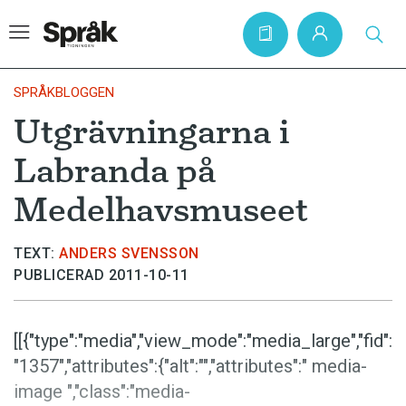
SPRÅKBLOGGEN
Utgrävningarna i
Hem
Labranda på
Artiklar
Medelhavsmuseet
Krönikor
Språkfrågor
TEXT:
ANDERS SVENSSON
PUBLICERAD 2011-10-11
Skrivtips
Bokrecensioner
[[{"type":"media","view_mode":"media_large","fid":
Kviss
"1357","attributes":{"alt":"","attributes":" media-
Podden
image ","class":"media-