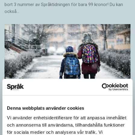
bort 3 nummer av Språktidningen för bara 99 kronor! Du kan
också…
Denna webbplats använder cookies
Särskolan byter namn
Vi använder enhetsidentifierare för att anpassa innehållet
SPRÅKBLOGGEN
och annonserna till användarna, tillhandahålla funktioner
Grundsärskola byter namn till anpassad grundskola och
för sociala medier och analysera vår trafik. Vi