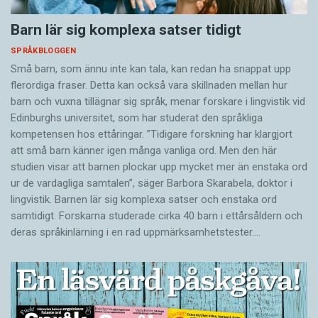
Barn lär sig komplexa satser tidigt
SPRÅKBLOGGEN
Små barn, som ännu inte kan tala, kan redan ha snappat upp
flerordiga fraser. Detta kan också vara skillnaden mellan hur
barn och vuxna tillägnar sig språk, menar forskare i lingvistik vid
Edinburghs universitet, som har studerat den språkliga
kompetensen hos ettåringar. ”Tidigare forskning har klargjort
att små barn känner igen många vanliga ord. Men den här
studien visar att barnen plockar upp mycket mer än enstaka ord
ur de vardagliga samtalen”, säger Barbora Skarabela, doktor i
lingvistik. Barnen lär sig komplexa satser och enstaka ord
samtidigt. Forskarna studerade cirka 40 barn i ettårsåldern och
deras språkinlärning i en rad uppmärksamhetstester.…