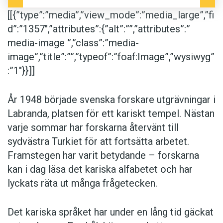
[[{”type”:”media”,”view_mode”:”media_large”,”fi
d”:”1357″,”attributes”:{”alt”:””,”attributes”:”
media-image ”,”class”:”media-
image”,”title”:””,”typeof”:”foaf:Image”,”wysiwyg”
:”1″}}]]
År 1948 började svenska forskare utgrävningar i
Labranda, platsen för ett kariskt tempel. Nästan
varje sommar har forskarna återvänt till
sydvästra Turkiet för att fortsätta arbetet.
Framstegen har varit betydande – forskarna
kan i dag läsa det kariska alfabetet och har
lyckats räta ut många frågetecken.
Det kariska språket har under en lång tid gäckat