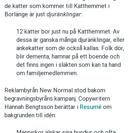
de katter som kommer till Katthemmet i
Borlänge är just
djuränklingar
:
12 katter bor just nu på Katthemmet. Av
dessa är ganska många djuränklingar, eller
änkekatter som de också kallas. Folk dör,
blir dementa, hamnar på ett boende och
det finns ingen i släkten som kan ta hand
om familjemedlemmen.
Reklambyrån New Normal stod bakom
begravningsbyråns kampanj. Copywritern
Hannah Bengtsson berättar i
Resumé
om
bakgrunden till idén:
Människor älskar sina husdjur och ofta