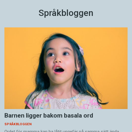
Språkbloggen
Barnen ligger bakom basala ord
SPRÅKBLOGGEN
Ordet för mamma kan ha låtit ungefär på samma sätt ända