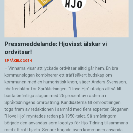
Pressmeddelande: Hjovisst älskar vi
ordvitsar!
SPRÅKBLOGGEN
– Vinnarna visar att lyckade ordvitsar alltid går hem. En bra
kommunslogan kombinerar ett träffsäkert budskap om
kommunen med en humoristisk knorr, säger Anders Svensson,
chefredaktör för Språktidningen. ”I love Hjo” utsågs alltså till
bästa befintliga slogan med 25 procent av rösterna i
Språktidningens omröstning. Kandidaterna till omröstningen
togs fram av redaktionen i samråd med flera experter. Sloganen
”I love Hjo” myntades redan på 1950-talet. Så småningom
började den användas som logotyp för Hjo Tidning tillsammans
med ett rött hjärta. Senare började även kommunen använda