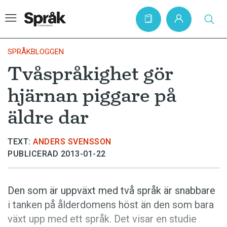
SPRÅKBLOGGEN
Tvåspråkighet gör
Hem
hjärnan piggare på
Artiklar
äldre dar
Krönikor
Språkfrågor
TEXT:
ANDERS SVENSSON
PUBLICERAD 2013-01-22
Skrivtips
Bokrecensioner
Den som är uppväxt med två språk är snabbare
Kviss
i tanken på ålderdomens höst än den som bara
Podden
växt upp med ett språk. Det visar en studie