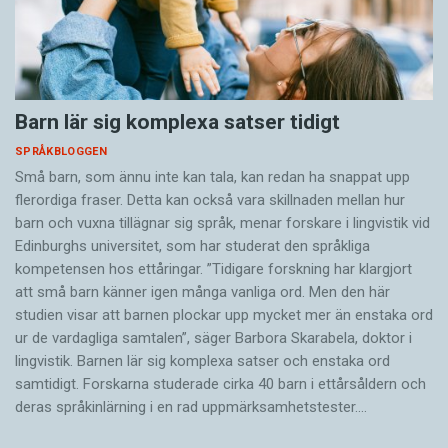
Barn lär sig komplexa satser tidigt
SPRÅKBLOGGEN
Små barn, som ännu inte kan tala, kan redan ha snappat upp
flerordiga fraser. Detta kan också vara skillnaden mellan hur
barn och vuxna tillägnar sig språk, menar forskare i lingvistik vid
Edinburghs universitet, som har studerat den språkliga
kompetensen hos ettåringar. ”Tidigare forskning har klargjort
att små barn känner igen många vanliga ord. Men den här
studien visar att barnen plockar upp mycket mer än enstaka ord
ur de vardagliga samtalen”, säger Barbora Skarabela, doktor i
lingvistik. Barnen lär sig komplexa satser och enstaka ord
samtidigt. Forskarna studerade cirka 40 barn i ettårsåldern och
deras språkinlärning i en rad uppmärksamhetstester.…