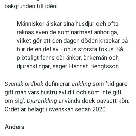
bakgrunden till idén:
Människor älskar sina husdjur och ofta
räknas även de som närmast anhöriga,
vilket gör att den dagen döden knackar på
blir de en del av Fonus största fokus. Så
plötsligt fanns där änkor, änkemän och
djuränklingar, säger Hannah Bengtsson.
Svensk ordbok
definierar
änkling
som ’tidigare
gift man vars hustru av­lidit och som inte gift
om sig’.
Djuränkling
används dock oavsett kön.
Ordet är belagt i svenskan sedan 2020.
Anders