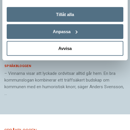
Tillåt alla
Anpassa
Avvisa
Pressmeddelande: Hjovisst älskar vi
ordvitsar!
SPRÅKBLOGGEN
– Vinnarna visar att lyckade ordvitsar alltid går hem. En bra
kommunslogan kombinerar ett träffsäkert budskap om
kommunen med en humoristisk knorr, säger Anders Svensson,
…