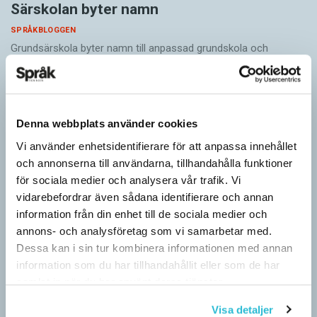
Särskolan byter namn
SPRÅKBLOGGEN
Grundsärskola byter namn till anpassad grundskola och
gymnasiesärskolan till anpassad gymnasieskola. En som har
stor del i att detta namnbyte sker är artonåriga Leo Lust…
Denna webbplats använder cookies
Vi använder enhetsidentifierare för att anpassa innehållet
och annonserna till användarna, tillhandahålla funktioner
för sociala medier och analysera vår trafik. Vi
vidarebefordrar även sådana identifierare och annan
information från din enhet till de sociala medier och
annons- och analysföretag som vi samarbetar med.
Dessa kan i sin tur kombinera informationen med annan
information som du har tillhandahållit eller som de har
samlat in när du har använt deras tjänster.
Visa detaljer