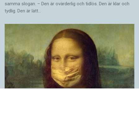
samma slogan. – Den är ovärderlig och tidlös. Den är klar och
tydlig. Den är lätt…
Covid, schmovid – rimmen som lättar upp i
pandemin
SPRÅKBLOGGEN
Corona, schmorona – covid, schmovid – pandemic,
schmandemic. Det kan se barnsligt ut, men den här sortens