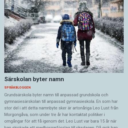
Särskolan byter namn
SPRÅKBLOGGEN
Grundsärskola byter namn till anpassad grundskola och
gymnasiesärskolan till anpassad gymnasieskola. En som har
stor del i att detta namnbyte sker är artonåriga Leo Lust från
Morgongåva, som under tre år har kontaktat politiker i
omgångar för att få igenom det. Leo Lust var bara 15 år när
han skickade ett medborgarförslag till riksdagen. Då gick han