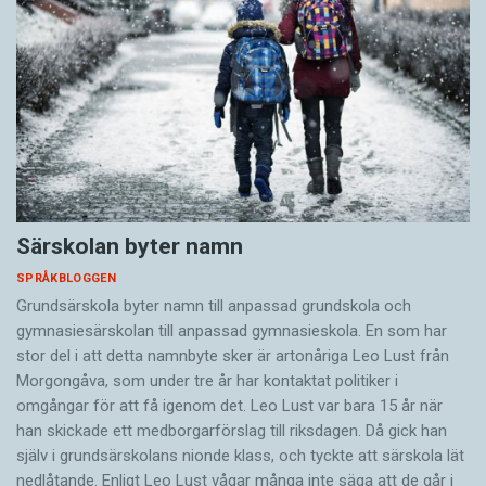
Särskolan byter namn
SPRÅKBLOGGEN
Grundsärskola byter namn till anpassad grundskola och
gymnasiesärskolan till anpassad gymnasieskola. En som har
stor del i att detta namnbyte sker är artonåriga Leo Lust från
Morgongåva, som under tre år har kontaktat politiker i
omgångar för att få igenom det. Leo Lust var bara 15 år när
han skickade ett medborgarförslag till riksdagen. Då gick han
själv i grundsärskolans nionde klass, och tyckte att särskola lät
nedlåtande. Enligt Leo Lust vågar många inte säga att de går i