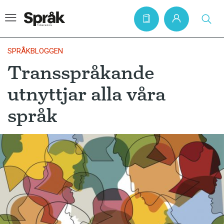
SPRÅKBLOGGEN
Transspråkande
Hem
utnyttjar alla våra
Artiklar
språk
Krönikor
Språkfrågor
Skrivtips
Bokrecensioner
Kviss
Podden