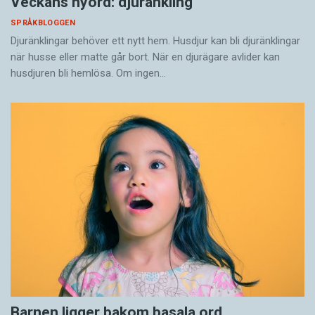
Veckans nyord: djuränkling
SPRÅKBLOGGEN
Djuränklingar behöver ett nytt hem. Husdjur kan bli djuränklingar
när husse eller matte går bort. När en djurägare avlider kan
husdjuren bli hemlösa. Om ingen…
Barnen ligger bakom basala ord