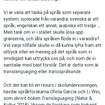
Dessutom speglar språk alltid kultur, och det är
Vi är vana att tänka på språk som separata
troligtvis motstånd mot vissa kulturer som gör
system, isolerade från varandra: svenska är ett
att transspråkandet har haft svårt att få fäste.
språk, engelskan ett annat, arabiska ett tredje …
Praktiken representerar en djupare ideologisk
Men tänk om vi i stället skulle lösa upp
tanke; ett hopp om en gränslös värld.
gränserna, och låta språken flöda in i varandra?
Vid varje tillfälle skulle vi då kunna lyfta fram ett
Maria
uttryck eller en mening på det språk som vi
smidigast kan uttrycka oss på, och som de vi
samtalar med bäst förstår. Det är detta som är
Illustration: Istockphoto
translanguaging
eller
transspråkande
.
Och det kan bli en resurs i skolundervisningen,
hävdar språkforskarna Ofelia García och Li Wei,
som skrivit boken
Translaguaging
(Natur &
Kultur 2018), liksom de forskare som bidragit