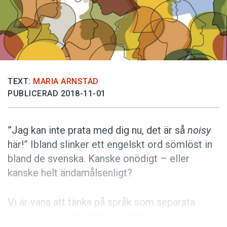
Anmäl till språkpolisen
Föreslå nyord
Annonsera
Prenumerera
Läs Språktidningen digitalt
TEXT:
MARIA ARNSTAD
PUBLICERAD 2018-11-01
Press
”Jag kan inte prata med dig nu, det är så
noisy
här!” Ibland slinker ett engelskt ord sömlöst in
bland de svenska. Kanske onödigt – eller
kanske helt ändamålsenligt?
Vi är vana att tänka på språk som separata
system, isolerade från varandra: svenska är ett