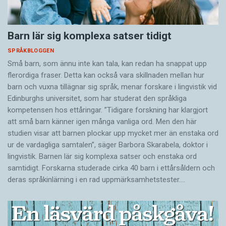
Barn lär sig komplexa satser tidigt
SPRÅKBLOGGEN
Små barn, som ännu inte kan tala, kan redan ha snappat upp
flerordiga fraser. Detta kan också vara skillnaden mellan hur
barn och vuxna tillägnar sig språk, menar forskare i lingvistik vid
Edinburghs universitet, som har studerat den språkliga
kompetensen hos ettåringar. ”Tidigare forskning har klargjort
att små barn känner igen många vanliga ord. Men den här
studien visar att barnen plockar upp mycket mer än enstaka ord
ur de vardagliga samtalen”, säger Barbora Skarabela, doktor i
lingvistik. Barnen lär sig komplexa satser och enstaka ord
samtidigt. Forskarna studerade cirka 40 barn i ettårsåldern och
deras språkinlärning i en rad uppmärksamhetstester.…