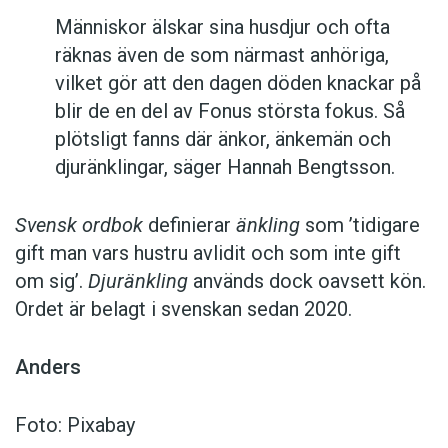
Människor älskar sina husdjur och ofta
räknas även de som närmast anhöriga,
vilket gör att den dagen döden knackar på
blir de en del av Fonus största fokus. Så
plötsligt fanns där änkor, änkemän och
djuränklingar, säger Hannah Bengtsson.
Svensk ordbok
definierar
änkling
som ’tidigare
gift man vars hustru av­lidit och som inte gift
om sig’.
Djuränkling
används dock oavsett kön.
Ordet är belagt i svenskan sedan 2020.
Anders
Foto: Pixabay