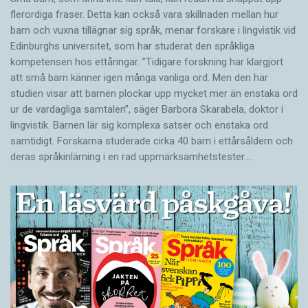
flerordiga fraser. Detta kan också vara skillnaden mellan hur
barn och vuxna tillägnar sig språk, menar forskare i lingvistik vid
Edinburghs universitet, som har studerat den språkliga
kompetensen hos ettåringar. ”Tidigare forskning har klargjort
att små barn känner igen många vanliga ord. Men den här
studien visar att barnen plockar upp mycket mer än enstaka ord
ur de vardagliga samtalen”, säger Barbora Skarabela, doktor i
lingvistik. Barnen lär sig komplexa satser och enstaka ord
samtidigt. Forskarna studerade cirka 40 barn i ettårsåldern och
deras språkinlärning i en rad uppmärksamhetstester.…