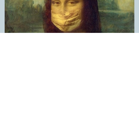
Covid, schmovid – rimmen som lättar upp i
pandemin
SPRÅKBLOGGEN
Corona, schmorona – covid, schmovid – pandemic,
schmandemic. Det kan se barnsligt ut, men den här sortens
lekfulla rim fyller en funktion, även bland vuxna. Det handlar om
reduplikationer, det vill säga när ett ord upprepas. I detta fall
inleder ett ”schm” eller ”shm” det upprepade ordet. ”Schm”-
rimmen kommer ursprungligen från jiddish, men har kommit att
användas mer allmänt i engelskan, särskilt i USA, bland annat
för att markera ironi, hån eller skepsis. Men enligt en studie på
Malmö universitet används den här sortens reduplikationer nu
ofta för att lätta upp stämningen under coronapandemin. ”När