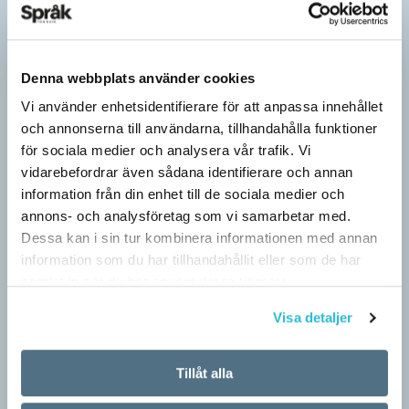
Denna webbplats använder cookies
Vi använder enhetsidentifierare för att anpassa innehållet
och annonserna till användarna, tillhandahålla funktioner
för sociala medier och analysera vår trafik. Vi
vidarebefordrar även sådana identifierare och annan
information från din enhet till de sociala medier och
annons- och analysföretag som vi samarbetar med.
Dessa kan i sin tur kombinera informationen med annan
Särskolan byter namn
information som du har tillhandahållit eller som de har
samlat in när du har använt deras tjänster.
SPRÅKBLOGGEN
Grundsärskola byter namn till anpassad grundskola och
Visa detaljer
gymnasiesärskolan till anpassad gymnasieskola. En som har
stor del i att detta namnbyte sker är artonåriga Leo Lust…
Tillåt alla