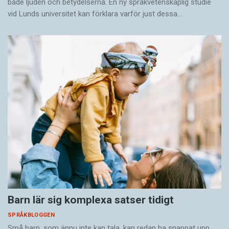
både ljuden och betydelserna. En ny språkvetenskaplig studie
vid Lunds universitet kan förklara varför just dessa…
Barn lär sig komplexa satser tidigt
SPRÅKBLOGGEN
Små barn, som ännu inte kan tala, kan redan ha snappat upp