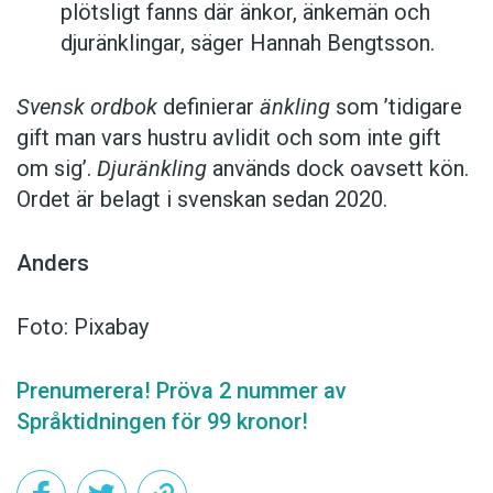
plötsligt fanns där änkor, änkemän och
djuränklingar, säger Hannah Bengtsson.
Svensk ordbok
definierar
änkling
som ’tidigare
gift man vars hustru av­lidit och som inte gift
om sig’.
Djuränkling
används dock oavsett kön.
Ordet är belagt i svenskan sedan 2020.
Anders
Foto: Pixabay
Prenumerera! Pröva 2 nummer av
Språktidningen för 99 kronor!