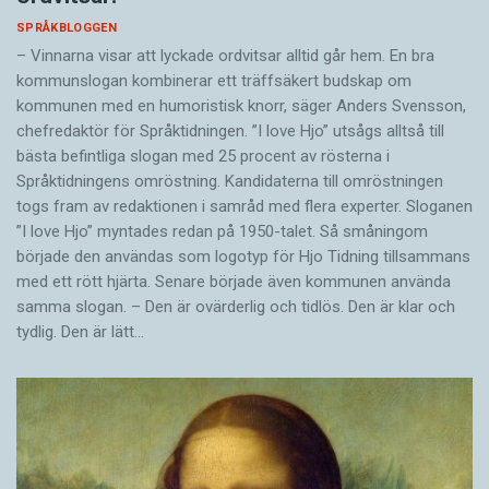
SPRÅKBLOGGEN
– Vinnarna visar att lyckade ordvitsar alltid går hem. En bra
kommunslogan kombinerar ett träffsäkert budskap om
kommunen med en humoristisk knorr, säger Anders Svensson,
chefredaktör för Språktidningen. ”I love Hjo” utsågs alltså till
bästa befintliga slogan med 25 procent av rösterna i
Språktidningens omröstning. Kandidaterna till omröstningen
togs fram av redaktionen i samråd med flera experter. Sloganen
”I love Hjo” myntades redan på 1950-talet. Så småningom
började den användas som logotyp för Hjo Tidning tillsammans
med ett rött hjärta. Senare började även kommunen använda
samma slogan. – Den är ovärderlig och tidlös. Den är klar och
tydlig. Den är lätt…