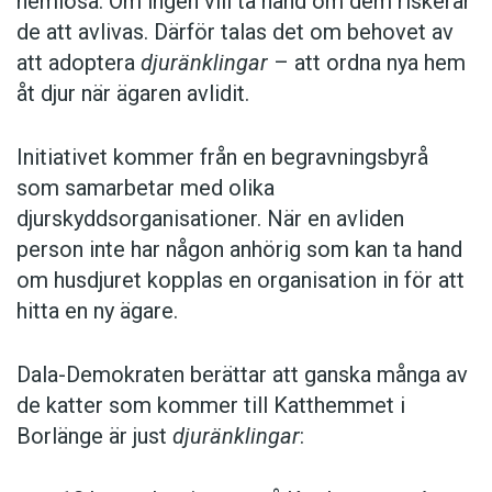
hemlösa. Om ingen vill ta hand om dem riskerar
de att avlivas. Därför talas det om behovet av
att adoptera
djuränklingar
– att ordna nya hem
åt djur när ägaren avlidit.
Initiativet kommer från en begravningsbyrå
som samarbetar med olika
djurskyddsorganisationer. När en avliden
person inte har någon anhörig som kan ta hand
om husdjuret kopplas en organisation in för att
hitta en ny ägare.
Dala-Demokraten berättar att ganska många av
de katter som kommer till Katthemmet i
Borlänge är just
djuränklingar
: