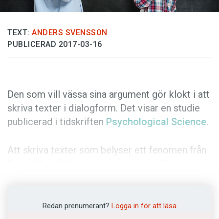
Anmäl till språkpolisen
Föreslå nyord
TEXT:
ANDERS SVENSSON
Annonsera
PUBLICERAD 2017-03-16
Prenumerera
Läs Språktidningen digitalt
Den som vill vässa sina argument gör klokt i att
Press
skriva texter i dialogform. Det visar en studie
publicerad i tidskriften
Psychological Science
.
Att skriva texter som belyser ett fenomen från
flera olika håll kan vara svårt. Inte sällan har
skribenter svårt att föreställa sig vilka
motargument som kan dyka upp. Nu har
forskare i psykologi vid Columbia University,
Redan prenumerant?
Logga in för att läsa
USA, hittat en metod som utvecklar olika