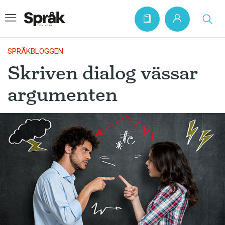
SPRÅKBLOGGEN
Skriven dialog vässar
Hem
argumenten
Artiklar
Krönikor
Språkfrågor
Skrivtips
Bokrecensioner
Kviss
Podden