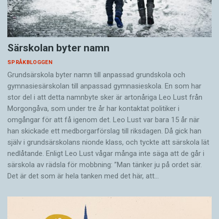
Särskolan byter namn
SPRÅKBLOGGEN
Grundsärskola byter namn till anpassad grundskola och
gymnasiesärskolan till anpassad gymnasieskola. En som har
stor del i att detta namnbyte sker är artonåriga Leo Lust från
Morgongåva, som under tre år har kontaktat politiker i
omgångar för att få igenom det. Leo Lust var bara 15 år när
han skickade ett medborgarförslag till riksdagen. Då gick han
själv i grundsärskolans nionde klass, och tyckte att särskola lät
nedlåtande. Enligt Leo Lust vågar många inte säga att de går i
särskola av rädsla för mobbning: ”Man tänker ju på ordet sär.
Det är det som är hela tanken med det här, att…