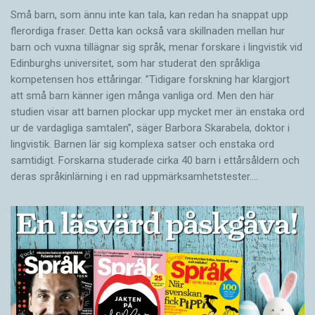
Små barn, som ännu inte kan tala, kan redan ha snappat upp
flerordiga fraser. Detta kan också vara skillnaden mellan hur
barn och vuxna tillägnar sig språk, menar forskare i lingvistik vid
Edinburghs universitet, som har studerat den språkliga
kompetensen hos ettåringar. ”Tidigare forskning har klargjort
att små barn känner igen många vanliga ord. Men den här
studien visar att barnen plockar upp mycket mer än enstaka ord
ur de vardagliga samtalen”, säger Barbora Skarabela, doktor i
lingvistik. Barnen lär sig komplexa satser och enstaka ord
samtidigt. Forskarna studerade cirka 40 barn i ettårsåldern och
deras språkinlärning i en rad uppmärksamhetstester.…