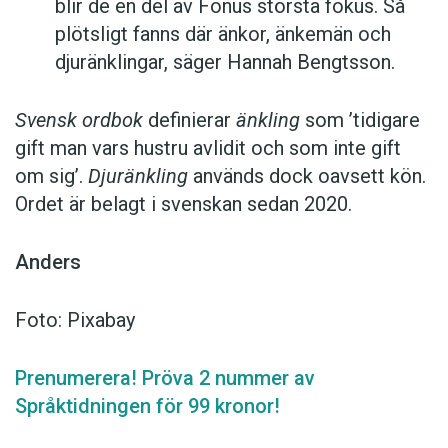
blir de en del av Fonus största fokus. Så
plötsligt fanns där änkor, änkemän och
djuränklingar, säger Hannah Bengtsson.
Svensk ordbok
definierar
änkling
som ’tidigare
gift man vars hustru av­lidit och som inte gift
om sig’.
Djuränkling
används dock oavsett kön.
Ordet är belagt i svenskan sedan 2020.
Anders
Foto: Pixabay
Prenumerera! Pröva 2 nummer av
Språktidningen för 99 kronor!