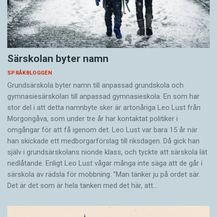
Särskolan byter namn
SPRÅKBLOGGEN
Grundsärskola byter namn till anpassad grundskola och
gymnasiesärskolan till anpassad gymnasieskola. En som har
stor del i att detta namnbyte sker är artonåriga Leo Lust från
Morgongåva, som under tre år har kontaktat politiker i
omgångar för att få igenom det. Leo Lust var bara 15 år när
han skickade ett medborgarförslag till riksdagen. Då gick han
själv i grundsärskolans nionde klass, och tyckte att särskola lät
nedlåtande. Enligt Leo Lust vågar många inte säga att de går i
särskola av rädsla för mobbning: ”Man tänker ju på ordet sär.
Det är det som är hela tanken med det här, att…