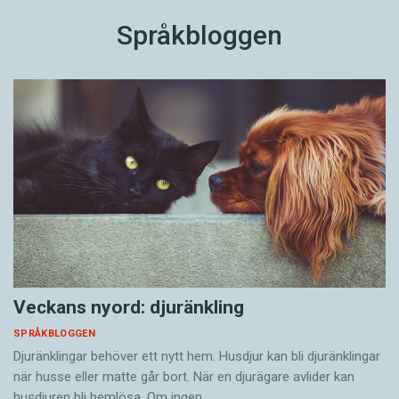
Språkbloggen
Veckans nyord: djuränkling
SPRÅKBLOGGEN
Djuränklingar behöver ett nytt hem. Husdjur kan bli djuränklingar
när husse eller matte går bort. När en djurägare avlider kan
husdjuren bli hemlösa. Om ingen…