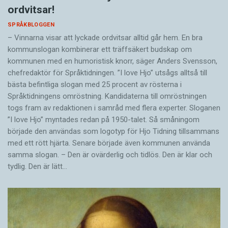
ordvitsar!
SPRÅKBLOGGEN
– Vinnarna visar att lyckade ordvitsar alltid går hem. En bra
kommunslogan kombinerar ett träffsäkert budskap om
kommunen med en humoristisk knorr, säger Anders Svensson,
chefredaktör för Språktidningen. ”I love Hjo” utsågs alltså till
bästa befintliga slogan med 25 procent av rösterna i
Språktidningens omröstning. Kandidaterna till omröstningen
togs fram av redaktionen i samråd med flera experter. Sloganen
”I love Hjo” myntades redan på 1950-talet. Så småningom
började den användas som logotyp för Hjo Tidning tillsammans
med ett rött hjärta. Senare började även kommunen använda
samma slogan. – Den är ovärderlig och tidlös. Den är klar och
tydlig. Den är lätt…