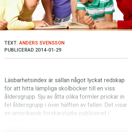
Anmäl till språkpolisen
Föreslå nyord
Annonsera
Prenumerera
TEXT:
ANDERS SVENSSON
Läs Språktidningen digitalt
PUBLICERAD 2014-01-29
Press
Läsbarhetsindex är sällan något lyckat redskap
för att hitta lämpliga skolböcker till en viss
åldersgrupp. Sju av åtta olika formler prickar in
fel åldersgrupp i över hälften av fallen. Det visar
en amerikansk forskarstudie publicerad i
tidskriften
Psychology in the Schools
.