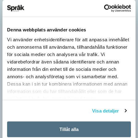
Denna webbplats använder cookies
Vi använder enhetsidentifierare för att anpassa innehållet
och annonserna till användarna, tillhandahålla funktioner
för sociala medier och analysera vår trafik. Vi
vidarebefordrar även sådana identifierare och annan
information från din enhet till de sociala medier och
annons- och analysföretag som vi samarbetar med.
Dessa kan i sin tur kombinera informationen med annan
information som du har tillhandahållit eller som de har
Särskolan byter namn
samlat in när du har använt deras tjänster.
SPRÅKBLOGGEN
Visa detaljer
Grundsärskola byter namn till anpassad grundskola och
gymnasiesärskolan till anpassad gymnasieskola. En som har
stor del i att detta namnbyte sker är artonåriga Leo Lust…
Tillåt alla