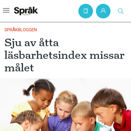
SPRÅKBLOGGEN
Sju av åtta
Hem
läsbarhetsindex missar
Artiklar
målet
Krönikor
Språkfrågor
Skrivtips
Bokrecensioner
Kviss
Podden