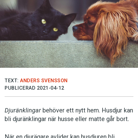
TEXT:
ANDERS SVENSSON
PUBLICERAD 2021-04-12
Djuränklingar
behöver ett nytt hem. Husdjur kan
bli djuränklingar när husse eller matte går bort.
När en djurägare avlider kan husdjuren bli