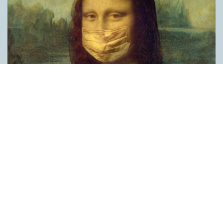
Covid, schmovid – rimmen som lättar upp i
pandemin
SPRÅKBLOGGEN
Corona, schmorona – covid, schmovid – pandemic,
schmandemic. Det kan se barnsligt ut, men den här sortens
lekfulla rim fyller en funktion, även bland vuxna. Det handlar om
reduplikationer, det vill säga när ett ord upprepas. I detta fall
inleder ett ”schm” eller ”shm” det upprepade ordet. ”Schm”-
rimmen kommer ursprungligen från jiddish, men har kommit att
användas mer allmänt i engelskan, särskilt i USA, bland annat
för att markera ironi, hån eller skepsis. Men enligt en studie på
Malmö universitet används den här sortens reduplikationer nu