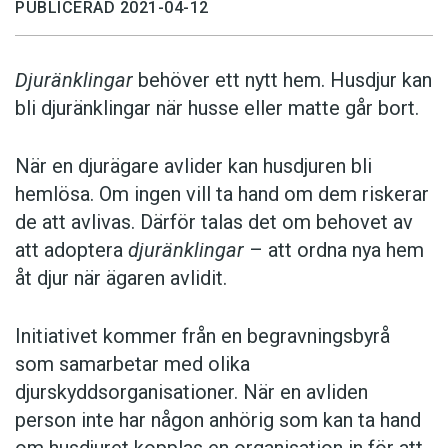
PUBLICERAD 2021-04-12
Djuränklingar
behöver ett nytt hem. Husdjur kan
bli djuränklingar när husse eller matte går bort.
När en djurägare avlider kan husdjuren bli
hemlösa. Om ingen vill ta hand om dem riskerar
de att avlivas. Därför talas det om behovet av
att adoptera
djuränklingar
– att ordna nya hem
åt djur när ägaren avlidit.
Initiativet kommer från en begravningsbyrå
som samarbetar med olika
djurskyddsorganisationer. När en avliden
person inte har någon anhörig som kan ta hand
om husdjuret kopplas en organisation in för att