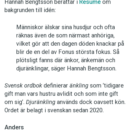
Hannah Bengtsson berättar i
Resumé
om
bakgrunden till idén:
Människor älskar sina husdjur och ofta
räknas även de som närmast anhöriga,
vilket gör att den dagen döden knackar på
blir de en del av Fonus största fokus. Så
plötsligt fanns där änkor, änkemän och
djuränklingar, säger Hannah Bengtsson.
Svensk ordbok
definierar
änkling
som ’tidigare
gift man vars hustru av­lidit och som inte gift
om sig’.
Djuränkling
används dock oavsett kön.
Ordet är belagt i svenskan sedan 2020.
Anders