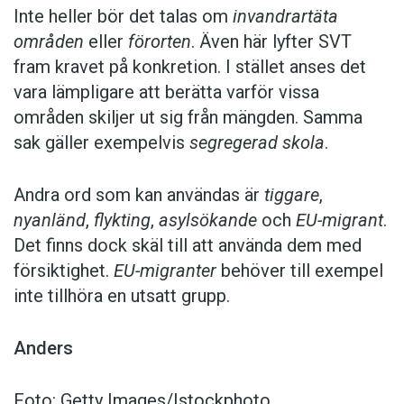
Inte heller bör det talas om
invandrartäta
områden
eller
förorten
. Även här lyfter SVT
fram kravet på konkretion. I stället anses det
vara lämpligare att berätta varför vissa
områden skiljer ut sig från mängden. Samma
sak gäller exempelvis
segregerad skola
.
Andra ord som kan användas är
tiggare
,
nyanländ
,
flykting
,
asylsökande
och
EU-migrant
.
Det finns dock skäl till att använda dem med
försiktighet.
EU-migranter
behöver till exempel
inte tillhöra en utsatt grupp.
Anders
Foto: Getty Images/Istockphoto