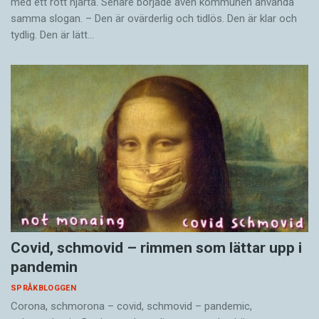
med ett rött hjärta. Senare började även kommunen använda
samma slogan. – Den är ovärderlig och tidlös. Den är klar och
tydlig. Den är lätt…
Covid, schmovid – rimmen som lättar upp i
pandemin
SPRÅKBLOGGEN
Corona, schmorona – covid, schmovid – pandemic,