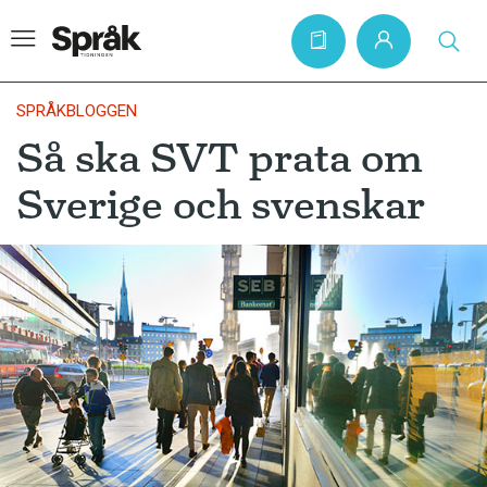
SPRÅKBLOGGEN
Så ska SVT prata om
Hem
Sverige och svenskar
Artiklar
Krönikor
Språkfrågor
Skrivtips
Bokrecensioner
Kviss
Podden