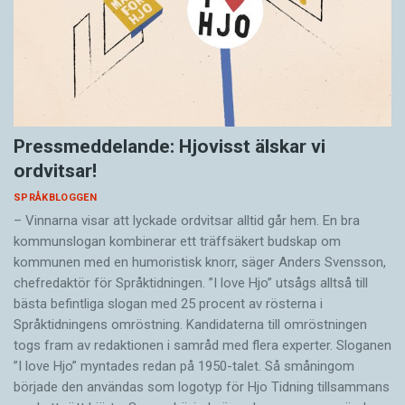
Pressmeddelande: Hjovisst älskar vi
ordvitsar!
SPRÅKBLOGGEN
– Vinnarna visar att lyckade ordvitsar alltid går hem. En bra
kommunslogan kombinerar ett träffsäkert budskap om
kommunen med en humoristisk knorr, säger Anders Svensson,
chefredaktör för Språktidningen. ”I love Hjo” utsågs alltså till
bästa befintliga slogan med 25 procent av rösterna i
Språktidningens omröstning. Kandidaterna till omröstningen
togs fram av redaktionen i samråd med flera experter. Sloganen
”I love Hjo” myntades redan på 1950-talet. Så småningom
började den användas som logotyp för Hjo Tidning tillsammans