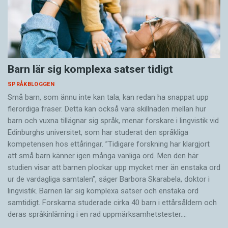
Barn lär sig komplexa satser tidigt
SPRÅKBLOGGEN
Små barn, som ännu inte kan tala, kan redan ha snappat upp
flerordiga fraser. Detta kan också vara skillnaden mellan hur
barn och vuxna tillägnar sig språk, menar forskare i lingvistik vid
Edinburghs universitet, som har studerat den språkliga
kompetensen hos ettåringar. ”Tidigare forskning har klargjort
att små barn känner igen många vanliga ord. Men den här
studien visar att barnen plockar upp mycket mer än enstaka ord
ur de vardagliga samtalen”, säger Barbora Skarabela, doktor i
lingvistik. Barnen lär sig komplexa satser och enstaka ord
samtidigt. Forskarna studerade cirka 40 barn i ettårsåldern och
deras språkinlärning i en rad uppmärksamhetstester.…