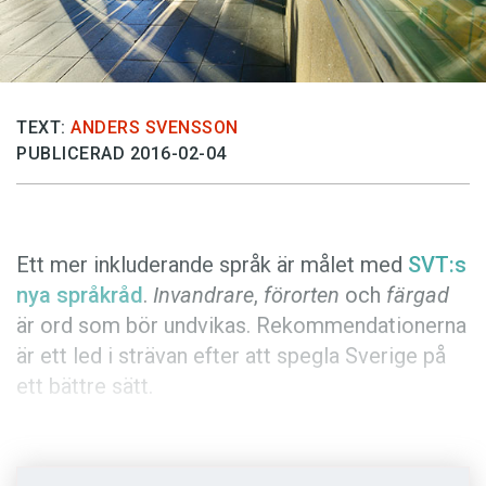
Anmäl till språkpolisen
Föreslå nyord
Annonsera
Prenumerera
TEXT:
ANDERS SVENSSON
PUBLICERAD 2016-02-04
Läs Språktidningen digitalt
Press
Ett mer inkluderande språk är målet med
SVT:s
nya språkråd
.
Invandrare
,
förorten
och
färgad
är ord som bör undvikas. Rekommendationerna
är ett led i strävan efter att spegla Sverige på
ett bättre sätt.
Uppdraget att formulera inkluderande
begrepp är nära omöjligt. Språk är makt.