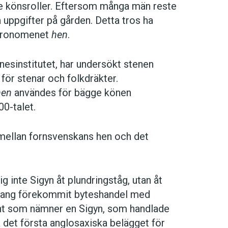
de könsroller. Eftersom många män reste
ga uppgifter på gården. Detta tros ha
a pronomenet
hen
.
nesinstitutet, har undersökt stenen
 för stenar och folkdräkter.
hen
användes för bägge könen
00-talet.
 mellan fornsvenskans hen och det
ig inte Sigyn åt plundringståg, utan åt
anhang förekommit byteshandel med
ent som nämner en Sigyn, som handlade
det första anglosaxiska belägget för