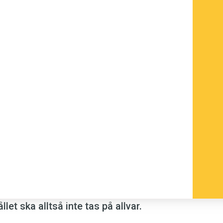
 lånades in från fornsvenskan på den
. Men det var först med tolkningen av
an fornsvenskans
hen
och engelskans
,
hen
, som under medeltiden föll i
elskan som ett substantiv för det som i
gyn.
t göra en höna av en fjäder. Men väl ett
omen.
let ska alltså inte tas på allvar.