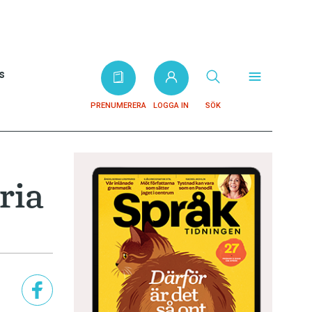
s
PRENUMERERA
LOGGA IN
SÖK
ria