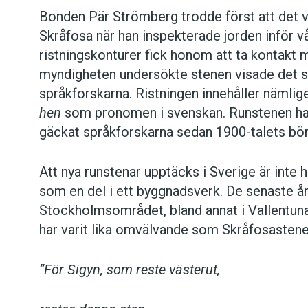
Bonden Pär Strömberg trodde först att det va
Skråfosa när han inspekterade jorden inför 
ristningskonturer fick honom att ta kontakt 
myndigheten undersökte stenen visade det sig
språkforskarna. Ristningen innehåller nämlige
hen
som pronomen i svenskan. Runstenen har n
gäckat språkforskarna sedan 1900-talets bör
Att nya runstenar upptäcks i Sverige är inte he
som en del i ett byggnadsverk. De senaste åre
Stockholmsområdet, bland annat i Vallentun
har varit lika omvälvande som Skråfosastenen
”För Sigyn, som reste västerut,