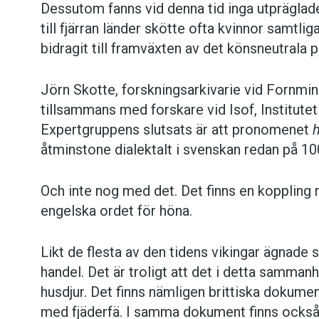
Dessutom fanns vid denna tid inga utprägla
till fjärran länder skötte ofta kvinnor samtli
bidragit till framväxten av det könsneutral
Jörn Skotte, forskningsarkivarie vid Fornmin
tillsammans med forskare vid Isof, Institutet
Expertgruppens slutsats är att pronomenet
åtminstone dialektalt i svenskan redan på 10
Och inte nog med det. Det finns en koppling
engelska ordet för höna.
Likt de flesta av den tidens vikingar ägnade s
handel. Det är troligt att det i detta samm
husdjur. Det finns nämligen brittiska dokum
med fjäderfä. I samma dokument finns också 