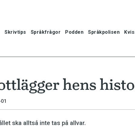
Skrivtips
Språkfrågor
Podden
Språkpolisen
Kvis
ttlägger hens histo
-01
let ska alltså inte tas på allvar.
oner