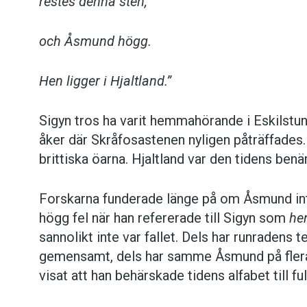
restes denna sten,
och Åsmund högg.
Hen ligger i Hjaltland.”
Sigyn tros ha varit hemmahörande i Eskilstuna
åker där Skråfosastenen nyligen påträffades.
brittiska öarna. Hjaltland var den tidens be
Forskarna funderade länge på om Åsmund in
högg fel när han refererade till Sigyn som
he
sannolikt inte var fallet. Dels har runradens 
gemensamt, dels har samme Åsmund på flera 
visat att han behärskade tidens alfabet till ful