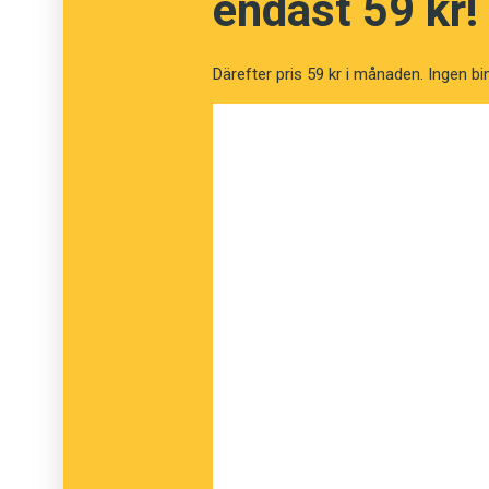
endast 59 kr!
och Åsmund högg.
Därefter pris 59 kr i månaden. Ingen bi
Hen ligger i Hjaltland."
Sigyn tros ha varit hemmahörande i Eskilstuna
åker där Skråfosastenen nyligen påträffades.
brittiska öarna. Hjaltland var den tidens be
Forskarna funderade länge på om Åsmund in
högg fel när han refererade till Sigyn som
he
sannolikt inte var fallet. Dels har runradens 
gemensamt, dels har samme Åsmund på flera 
visat att han behärskade tidens alfabet till ful