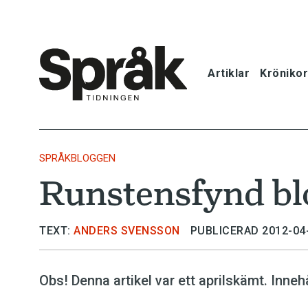
Artiklar
Krönikor
Hem
Artiklar
SPRÅKBLOGGEN
Runstensfynd blo
Krönikor
Språkfrågor
TEXT:
ANDERS SVENSSON
PUBLICERAD 2012-04
Skrivtips
Obs! Denna artikel var ett aprilskämt. Innehål
Bokrecensi