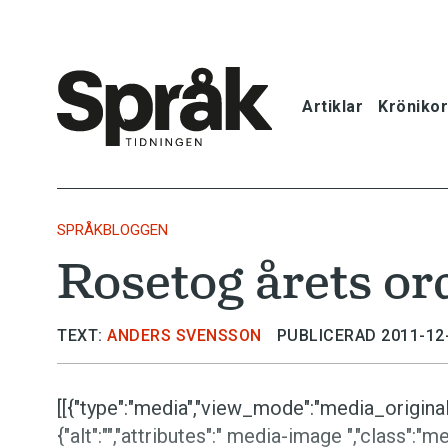
Artiklar
Krönikor
Hem
Artiklar
SPRÅKBLOGGEN
Rosetog årets or
Krönikor
Språkfrågor
TEXT:
ANDERS SVENSSON
PUBLICERAD 2011-12
Skrivtips
[[{"type":"media","view_mode":"media_original",
{"alt":"","attributes":" media-image ","class":"m
Bokrecensi