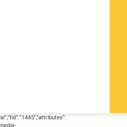
”,”fid”:”1445″,”attributes”:
”media-