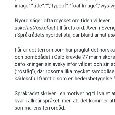
image”,”title”:””,”typeof”:”foaf:Image”,”wysiwy
Nyord säger ofta mycket om tiden vi lever i.
askefast/oskefast
till årets ord. Även i Sveri
i Språkrådets nyordslista, där bland annat
as
I år är det terrorn som har präglat det nors
och bombdådet i Oslo krävde 77 människors l
befolkningen sin avsky inför våldet och sin
(’roståg’), där rosorna lika mycket symboli
kärleksfull framtid som en hedersbetygelse å
Språkrådet skriver i en motivering till valet a
kvar i allmänspråket, men att det kommer att 
sommarens terrordåd.