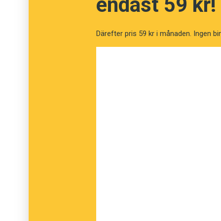
endast 59 kr!
Händelserna riktade strålkastarljuset mot d
Breivik rört sig i på nätet. Ett annat ord som
Därefter pris 59 kr i månaden. Ingen bi
kontrajihadisme
('kontrajihadism'), en rörel
sig som en del av.
Andra ord Språkrådet tar upp påminner om att
mellan de svenska och norska språken, utan 
på liknande sätt. Språkrådet nämner exempe
sjasminrevolusjon
('jasminrevolution') och
eu
dock drabbat Norge betydligt hårdare än Sv
Anders
Foto: Henrik Lied