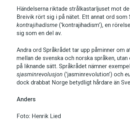
Händelserna riktade strålkastarljuset mot d
Breivik rört sig i på nätet. Ett annat ord som
kontrajihadisme
(’kontrajihadism’), en rörel
sig som en del av.
Andra ord Språkrådet tar upp påminner om att
mellan de svenska och norska språken, utan 
på liknande sätt. Språkrådet nämner exempe
sjasminrevolusjon
(’jasminrevolution’) och
eu
dock drabbat Norge betydligt hårdare än Sv
Anders
Foto: Henrik Lied