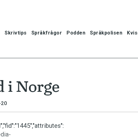
Skrivtips
Språkfrågor
Podden
Språkpolisen
Kvis
d i Norge
-20
"fid":"1445","attributes":
edia-
oner