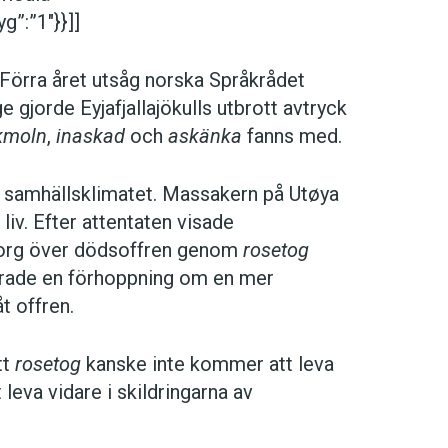
g”:”1″}}]]
 Förra året utsåg norska Språkrådet
ge gjorde Eyjafjallajökulls utbrott avtryck
kmoln
,
inaskad
och
askänka
fanns med.
ka samhällsklimatet. Massakern på Utøya
iv. Efter attentaten visade
 sorg över dödsoffren genom
rosetog
serade en förhoppning om en mer
t offren.
tt
rosetog
kanske inte kommer att leva
leva vidare i skildringarna av