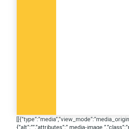
[[{”type”:”media”,”view_mode”:”media_original
{”alt”:””,”attributes”:” media-image ”,”class”: