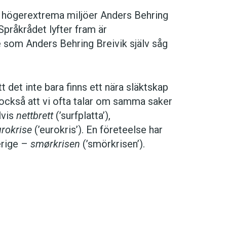
e högerextrema miljöer Anders Behring
 Språkrådet lyfter fram är
se som Anders Behring Breivik själv såg
 det inte bara finns ett nära släktskap
också att vi ofta talar om samma saker
lvis
nettbrett
(’surfplatta’),
rokrise
(’eurokris’). En företeelse har
erige –
smørkrisen
(’smörkrisen’).