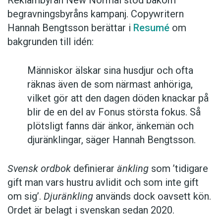
Reklambyrån New Normal stod bakom
begravningsbyråns kampanj. Copywritern
Hannah Bengtsson berättar i
Resumé
om
bakgrunden till idén:
Människor älskar sina husdjur och ofta
räknas även de som närmast anhöriga,
vilket gör att den dagen döden knackar på
blir de en del av Fonus största fokus. Så
plötsligt fanns där änkor, änkemän och
djuränklingar, säger Hannah Bengtsson.
Svensk ordbok
definierar
änkling
som ’tidigare
gift man vars hustru av­lidit och som inte gift
om sig’.
Djuränkling
används dock oavsett kön.
Ordet är belagt i svenskan sedan 2020.