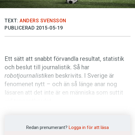
Anmäl till språkpolisen
Föreslå nyord
TEXT:
ANDERS SVENSSON
Annonsera
PUBLICERAD 2015-05-19
Prenumerera
Läs Språktidningen digitalt
Press
Ett sätt att snabbt förvandla resultat, statistik
och beslut till journalistik. Så har
robotjournalistiken
beskrivits. I Sverige är
fenomenet nytt – och än så länge anar nog
läsaren att det inte är en människa som suttit
vid tangentbordet.
Den som någon gång arbetat på en lokaltidning
vet att det inte alltid är den granskande
Redan prenumerant?
Logga in för att läsa