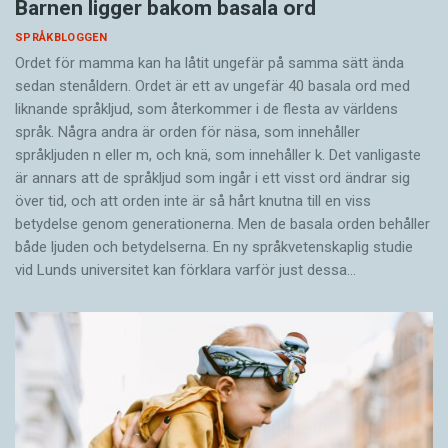
Barnen ligger bakom basala ord
SPRÅKBLOGGEN
Ordet för mamma kan ha låtit ungefär på samma sätt ända
sedan stenåldern. Ordet är ett av ungefär 40 basala ord med
liknande språkljud, som återkommer i de flesta av världens
språk. Några andra är orden för näsa, som innehåller
språkljuden n eller m, och knä, som innehåller k. Det vanligaste
är annars att de språkljud som ingår i ett visst ord ändrar sig
över tid, och att orden inte är så hårt knutna till en viss
betydelse genom generationerna. Men de basala orden behåller
både ljuden och betydelserna. En ny språkvetenskaplig studie
vid Lunds universitet kan förklara varför just dessa…