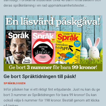
samtidigt. Forskarna studerade cirka 40 barn i ettårsåldern och
deras språkinlärning i en rad uppmärksamhetstester.…
Ge bort Språktidningen till påsk!
SPRÅKBLOGGEN
Inför påsken har vi ett riktigt fint erbjudande. Just nu kan du ge
bort 3 nummer av Språktidningen för bara 99 kronor! Du kan
också välja 6 nummer för 198 kronor. Beställ genom att klicka
på länken.