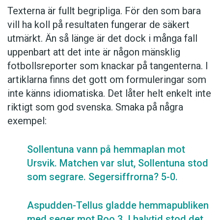
Texterna är fullt begripliga. För den som bara
Gästerna AIK gjorde 2 och hemmalaget
vill ha koll på resultaten fungerar de säkert
Djurgården gjorde 2 mål. 2-2 blev
utmärkt. Än så länge är det dock i många fall
det. Hemmalaget Djurgården slog till med
uppenbart att det inte är någon mänsklig
mål efter 37 minuter när Cameron
fotbollsreporter som knackar på tangenterna. I
Anthony Streete gjorde 1-0. Samma
artiklarna finns det gott om formuleringar som
ställning följde med spelarna ut i
inte känns idiomatiska. Det låter helt enkelt inte
halvtidsvilan. I minut 75 satte Aziz Ada 2-
riktigt som god svenska. Smaka på några
1 för AIK. 2-2 stod det när domare
exempel:
Panajot Gjoka blåste slutsignal. För
kvitteringen stod Cameron Anthony
Sollentuna vann på hemmaplan mot
Streete och lagen fick dela på poängen.
Ursvik. Matchen var slut, Sollentuna stod
som segrare. Segersiffrorna? 5-0.
Anders
Aspudden-Tellus gladde hemmapubliken
Foto: Istockphoto
med seger mot Boo 3. I halvtid stod det