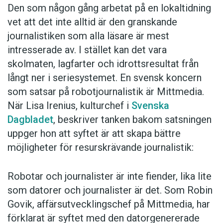
Den som någon gång arbetat på en lokaltidning
vet att det inte alltid är den granskande
Uppenbarligen har roboten programmerats för
journalistiken som alla läsare är mest
att försöka återskapa sportjournalistikens ofta
intresserade av. I stället kan det vara
livfulla språk. I rubriker kan det till exempel
skolmaten, lagfarter och idrottsresultat från
talas om att lag
mosas
,
kapsejsar
och
långt ner i seriesystemet. En svensk koncern
tillintetgörs
. I artiklarna återkommer vissa
som satsar på robotjournalistik är Mittmedia.
formuleringar gång på gång.
När Lisa Irenius, kulturchef i
Svenska
Dagbladet
, beskriver tanken bakom satsningen
Intressant är att Robosport håller dörren öppen
uppger hon att syftet är att skapa bättre
för medborgarjournalistik. Klubbarna själva eller
möjligheter för resurskrävande journalistik:
andra skribenter kan till exempel bidra till
artiklarna genom att ladda upp intervjuklipp. Det
Robotar och journalister är inte fiender, lika lite
bidrar till att ge texterna lite liv:
som datorer och journalister är det. Som Robin
Govik, affärsutvecklingschef på Mittmedia, har
2-6 slutade matchen. Vejby hade gjort 2
förklarat är syftet med den datorgenererade
mål och Helsingborgs Östra 6. – Vi hade