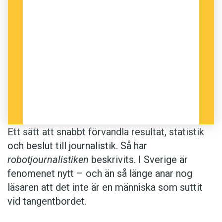
med 3-0.
Sunderby förlorade. Seger hemma för
Notviken. Fajten var slut – Notviken
kunde jubla och tacka för tre poäng. Vinst
med 9-4.
0 för hemmalaget och 0 för bortalaget. 0-
0 på tavlan. Återhållsamt och försynt, det
Ett sätt att snabbt förvandla resultat, statistik
var en inledningen på mötet. I den första
och beslut till journalistik. Så har
halvleken lyckades inget av lagen
robotjournalistiken
beskrivits. I Sverige är
spräcka nollan. Det enda noterbara var ett
fenomenet nytt – och än så länge anar nog
byte. 1242 personer i publiken såg
läsaren att det inte är en människa som suttit
domare Magnus Lindgren peka på
vid tangentbordet.
mittpunkten och blåsa av matchen, då
stod det 0-0 på tavlan.