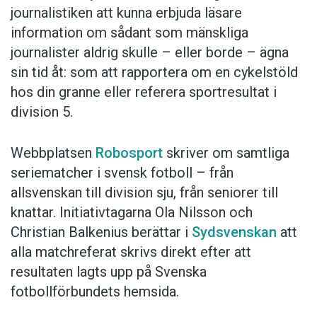
journalistiken att kunna erbjuda läsare
bollen hela tiden, det var inget konstigt.
information om sådant som mänskliga
De skapade inte så mycket, säger Haydil
journalister aldrig skulle – eller borde – ägna
Kret i Helsingborgs Östra.
sin tid åt: som att rapportera om en cykelstöld
hos din granne eller referera sportresultat i
Egentligen är det förstås galet att jämföra
division 5.
vanlig journalistik med robotjournalistik. Syftet
med en webbplats som Robosport är inte att
Webbplatsen
Robosport
skriver om samtliga
blända läsaren med tjusig formuleringskonst.
seriematcher i svensk fotboll – från
allsvenskan till division sju, från seniorer till
Så här i början av vad som kanske är en ny era
knattar. Initiativtagarna Ola Nilsson och
är det ändå viktigt att texterna inte känns för
Christian Balkenius berättar i
Sydsvenskan
att
konstiga, att läsaren inte hakar upp sig på
alla matchreferat skrivs direkt efter att
upprepningar och meningar som inte känns
resultaten lagts upp på Svenska
idiomatiska. Men när väl vanan satt sig är det
fotbollförbundets hemsida.
kanske så här framtiden kommer att låta: