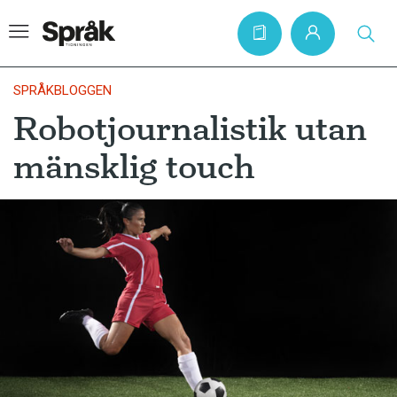
SPRÅKBLOGGEN
Robotjournalistik utan
Hem
mänsklig touch
Artiklar
Krönikor
Språkfrågor
Skrivtips
Bokrecensioner
Kviss
Podden