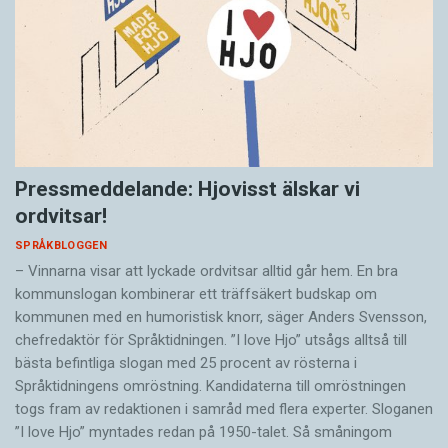
Pressmeddelande: Hjovisst älskar vi
ordvitsar!
SPRÅKBLOGGEN
– Vinnarna visar att lyckade ordvitsar alltid går hem. En bra
kommunslogan kombinerar ett träffsäkert budskap om
kommunen med en humoristisk knorr, säger Anders Svensson,
chefredaktör för Språktidningen. ”I love Hjo” utsågs alltså till
bästa befintliga slogan med 25 procent av rösterna i
Språktidningens omröstning. Kandidaterna till omröstningen
togs fram av redaktionen i samråd med flera experter. Sloganen
”I love Hjo” myntades redan på 1950-talet. Så småningom