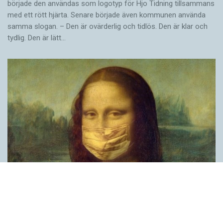
började den användas som logotyp för Hjo Tidning tillsammans
med ett rött hjärta. Senare började även kommunen använda
samma slogan. – Den är ovärderlig och tidlös. Den är klar och
tydlig. Den är lätt…
Covid, schmovid – rimmen som lättar upp i
pandemin
SPRÅKBLOGGEN