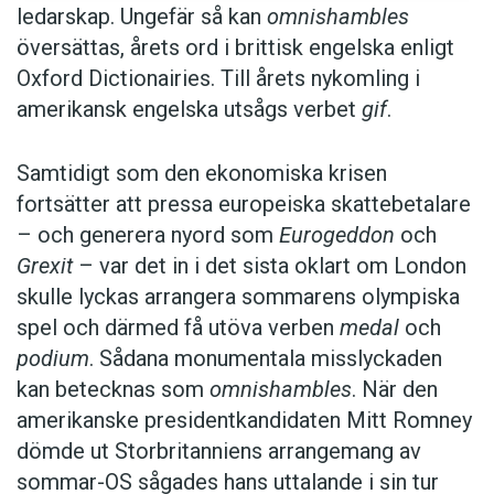
ledarskap. Ungefär så kan
omnishambles
översättas, årets ord i brittisk engelska enligt
Oxford Dictionairies. Till årets nykomling i
amerikansk engelska utsågs verbet
gif
.
Samtidigt som den ekonomiska krisen
fortsätter att pressa europeiska skattebetalare
– och generera nyord som
Eurogeddon
och
Grexit
– var det in i det sista oklart om London
skulle lyckas arrangera sommarens olympiska
spel och därmed få utöva verben
medal
och
podium
. Sådana monumentala misslyckaden
kan betecknas som
omnishambles
. När den
amerikanske presidentkandidaten Mitt Romney
dömde ut Storbritanniens arrangemang av
sommar-OS sågades hans uttalande i sin tur