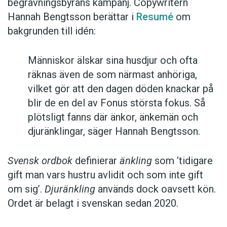
begravningsbyråns kampanj. Copywritern
Hannah Bengtsson berättar i
Resumé
om
bakgrunden till idén:
Människor älskar sina husdjur och ofta
räknas även de som närmast anhöriga,
vilket gör att den dagen döden knackar på
blir de en del av Fonus största fokus. Så
plötsligt fanns där änkor, änkemän och
djuränklingar, säger Hannah Bengtsson.
Svensk ordbok
definierar
änkling
som ’tidigare
gift man vars hustru av­lidit och som inte gift
om sig’.
Djuränkling
används dock oavsett kön.
Ordet är belagt i svenskan sedan 2020.