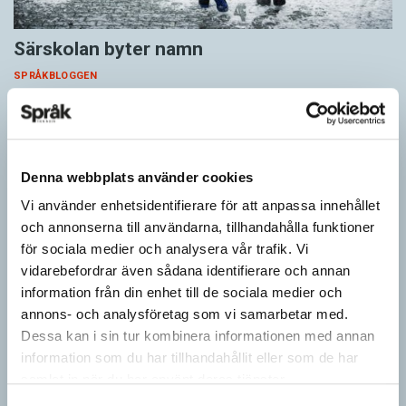
Särskolan byter namn
SPRÅKBLOGGEN
Grundsärskola byter namn till anpassad grundskola och
gymnasiesärskolan till anpassad gymnasieskola. En som har
stor del i att detta namnbyte sker är artonåriga Leo Lust…
Denna webbplats använder cookies
Vi använder enhetsidentifierare för att anpassa innehållet
och annonserna till användarna, tillhandahålla funktioner
för sociala medier och analysera vår trafik. Vi
vidarebefordrar även sådana identifierare och annan
information från din enhet till de sociala medier och
annons- och analysföretag som vi samarbetar med.
Dessa kan i sin tur kombinera informationen med annan
information som du har tillhandahållit eller som de har
samlat in när du har använt deras tjänster.