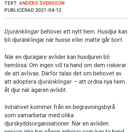
TEXT:
ANDERS SVENSSON
PUBLICERAD 2021-04-12
Djuränklingar
behöver ett nytt hem. Husdjur kan
bli djuränklingar när husse eller matte går bort.
När en djurägare avlider kan husdjuren bli
hemlösa. Om ingen vill ta hand om dem riskerar
de att avlivas. Därför talas det om behovet av
att adoptera
djuränklingar
– att ordna nya hem
åt djur när ägaren avlidit.
Initiativet kommer från en begravningsbyrå
som samarbetar med olika
djurskyddsorganisationer. När en avliden
person inte har någon anhörig som kan ta hand