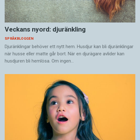
Veckans nyord: djuränkling
SPRÅKBLOGGEN
Djuränklingar behöver ett nytt hem. Husdjur kan bli djuränklingar
när husse eller matte går bort. När en djurägare avlider kan
husdjuren bli hemlösa. Om ingen…