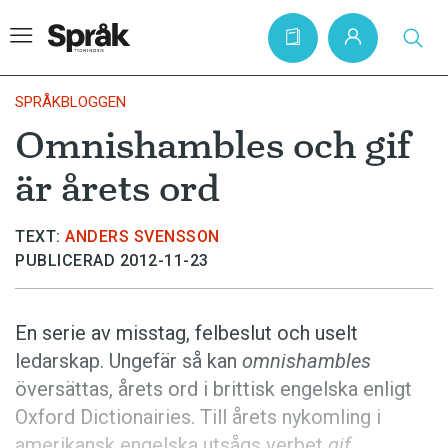
SPRÅKBLOGGEN
Omnishambles och gif
Hem
är årets ord
Artiklar
Krönikor
TEXT:
ANDERS SVENSSON
PUBLICERAD 2012-11-23
Språkfrågor
Skrivtips
En serie av misstag, felbeslut och uselt
Bokrecensioner
ledarskap. Ungefär så kan
omnishambles
Kviss
översättas, årets ord i brittisk engelska enligt
Oxford Dictionairies. Till årets nykomling i
Podden
amerikansk engelska utsågs verbet
gif
.