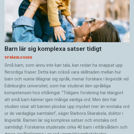
Barn lär sig komplexa satser tidigt
SPRÅKBLOGGEN
Små barn, som ännu inte kan tala, kan redan ha snappat upp
flerordiga fraser. Detta kan också vara skillnaden mellan hur
barn och vuxna tillägnar sig språk, menar forskare i lingvistik vid
Edinburghs universitet, som har studerat den språkliga
kompetensen hos ettåringar. ”Tidigare forskning har klargjort
att små barn känner igen många vanliga ord. Men den här
studien visar att barnen plockar upp mycket mer än enstaka ord
ur de vardagliga samtalen”, säger Barbora Skarabela, doktor i
lingvistik. Barnen lär sig komplexa satser och enstaka ord
samtidigt. Forskarna studerade cirka 40 barn i ettårsåldern och
deras språkinlärning i en rad uppmärksamhetstester.…