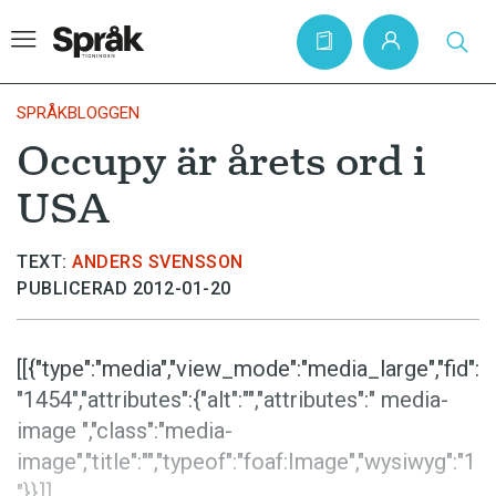
SPRÅKBLOGGEN
Occupy är årets ord i
Hem
USA
Artiklar
Krönikor
TEXT:
ANDERS SVENSSON
PUBLICERAD 2012-01-20
Språkfrågor
Skrivtips
[[{"type":"media","view_mode":"media_large","fid":
Bokrecensioner
"1454","attributes":{"alt":"","attributes":" media-
Kviss
image ","class":"media-
image","title":"","typeof":"foaf:Image","wysiwyg":"1
Podden
"}}]]