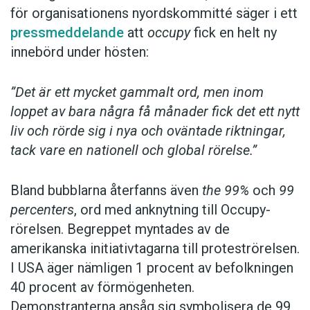
för organisationens nyordskommitté säger i ett
pressmeddelande
att
occupy
fick en helt ny
innebörd under hösten:
”Det är ett mycket gammalt ord, men inom
loppet av bara några få månader fick det ett nytt
liv och rörde sig i nya och oväntade riktningar,
tack vare en nationell och global rörelse.”
Bland bubblarna återfanns även
the 99%
och
99
percenters
, ord med anknytning till Occupy-
rörelsen. Begreppet myntades av de
amerikanska initiativtagarna till proteströrelsen.
I USA äger nämligen 1 procent av befolkningen
40 procent av förmögenheten.
Demonstranterna ansåg sig symbolisera de 99