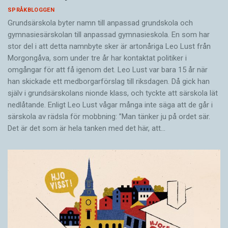
SPRÅKBLOGGEN
Grundsärskola byter namn till anpassad grundskola och
gymnasiesärskolan till anpassad gymnasieskola. En som har
stor del i att detta namnbyte sker är artonåriga Leo Lust från
Morgongåva, som under tre år har kontaktat politiker i
omgångar för att få igenom det. Leo Lust var bara 15 år när
han skickade ett medborgarförslag till riksdagen. Då gick han
själv i grundsärskolans nionde klass, och tyckte att särskola lät
nedlåtande. Enligt Leo Lust vågar många inte säga att de går i
särskola av rädsla för mobbning: ”Man tänker ju på ordet sär.
Det är det som är hela tanken med det här, att…