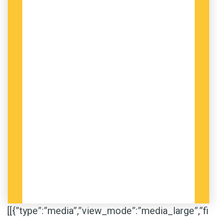
Foto: Anders Svensson
[[{”type”:”media”,”view_mode”:”media_large”,”fi