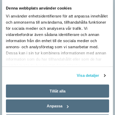
Denna webbplats använder cookies
Vi använder enhetsidentifierare för att anpassa innehållet
och annonserna till användarna, tillhandahålla funktioner
för sociala medier och analysera vår trafik. Vi
vidarebefordrar även sådana identifierare och annan
information från din enhet till de sociala medier och
Särskolan byter namn
annons- och analysföretag som vi samarbetar med.
SPRÅKBLOGGEN
Dessa kan i sin tur kombinera informationen med annan
Grundsärskola byter namn till anpassad grundskola och
information som du har tillhandahållit eller som de har
gymnasiesärskolan till anpassad gymnasieskola. En som har
samlat in när du har använt deras tjänster.
stor del i att detta namnbyte sker är artonåriga Leo Lust…
Visa detaljer
Tillåt alla
Anpassa