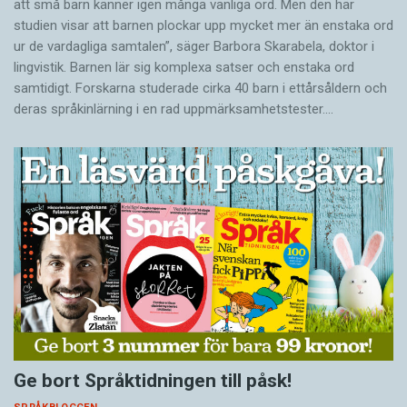
att små barn känner igen många vanliga ord. Men den här
studien visar att barnen plockar upp mycket mer än enstaka ord
ur de vardagliga samtalen”, säger Barbora Skarabela, doktor i
lingvistik. Barnen lär sig komplexa satser och enstaka ord
samtidigt. Forskarna studerade cirka 40 barn i ettårsåldern och
deras språkinlärning i en rad uppmärksamhetstester.…
Ge bort Språktidningen till påsk!