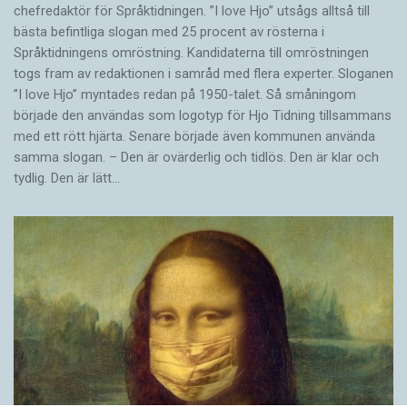
chefredaktör för Språktidningen. ”I love Hjo” utsågs alltså till
bästa befintliga slogan med 25 procent av rösterna i
Språktidningens omröstning. Kandidaterna till omröstningen
togs fram av redaktionen i samråd med flera experter. Sloganen
”I love Hjo” myntades redan på 1950-talet. Så småningom
började den användas som logotyp för Hjo Tidning tillsammans
med ett rött hjärta. Senare började även kommunen använda
samma slogan. – Den är ovärderlig och tidlös. Den är klar och
tydlig. Den är lätt…