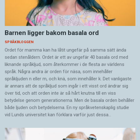
Barnen ligger bakom basala ord
SPRÅKBLOGGEN
Ordet för mamma kan ha låtit ungefär på samma sätt ända
sedan stenåldern. Ordet är ett av ungefär 40 basala ord med
liknande språkljud, som återkommer i de flesta av världens
språk. Några andra är orden för näsa, som innehåller
språkljuden n eller m, och knä, som innehåller k. Det vanligaste
är annars att de språkljud som ingår i ett visst ord ändrar sig
över tid, och att orden inte är så hårt knutna till en viss
betydelse genom generationerna. Men de basala orden behåller
både ljuden och betydelserna. En ny språkvetenskaplig studie
vid Lunds universitet kan förklara varför just dessa…