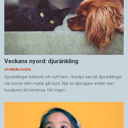
Veckans nyord: djuränkling
SPRÅKBLOGGEN
Djuränklingar behöver ett nytt hem. Husdjur kan bli djuränklingar
när husse eller matte går bort. När en djurägare avlider kan
husdjuren bli hemlösa. Om ingen…