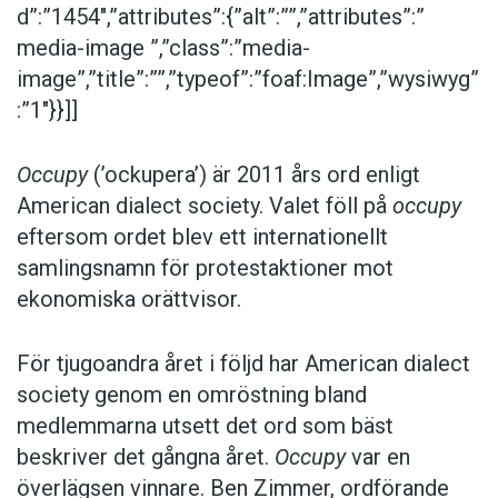
d”:”1454″,”attributes”:{”alt”:””,”attributes”:”
media-image ”,”class”:”media-
image”,”title”:””,”typeof”:”foaf:Image”,”wysiwyg”
:”1″}}]]
Occupy
(’ockupera’) är 2011 års ord enligt
American dialect society. Valet föll på
occupy
eftersom ordet blev ett internationellt
samlingsnamn för protestaktioner mot
ekonomiska orättvisor.
För tjugoandra året i följd har American dialect
society genom en omröstning bland
medlemmarna utsett det ord som bäst
beskriver det gångna året.
Occupy
var en
överlägsen vinnare. Ben Zimmer, ordförande