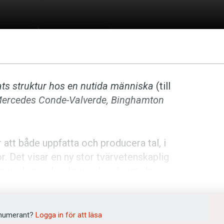
rats struktur hos en nutida människa
(till
Mercedes Conde-Valverde, Binghamton
att både uppfatta och producera tal, i
 Det visar en ny stor tvärvetenskaplig
tropologi, arkeologi och paleontologi.
uerat neandertalarnas hörsel, för att få
rskarna har tagit fram 3D-modeller av
numerant?
Logga in för att läsa