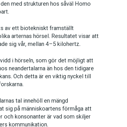
rt den med strukturen hos såväl Homo
art.
 av ett biotekniskt framställt
ika arternas hörsel. Resultatet visar att
e sig vår, mellan 4–5 kilohertz.
vidd i hörseln, som gör det möjligt att
e hos neandertalarna än hos den tidigare
s. Och detta är en viktig nyckel till
forskarna.
alarnas tal innehöll en mängd
rat sig på människoartens förmåga att
r och konsonanter är vad som skiljer
aters kommunikation.