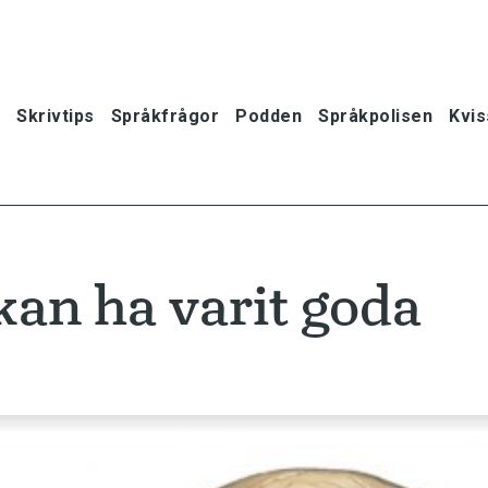
Skrivtips
Språkfrågor
Podden
Språkpolisen
Kvis
an ha varit goda
oner