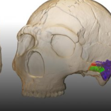
språkpolisen
rd
a
dningen digitalt