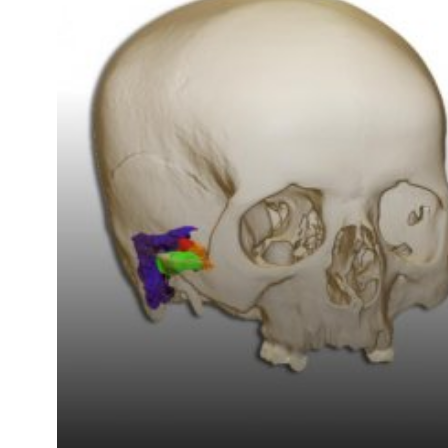
Kviss
Podden
Anmäl till 
Föreslå nyo
Annonsera
Prenumerer
Läs Språkti
Press