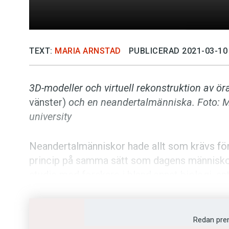
TEXT:
MARIA ARNSTAD
PUBLICERAD 2021-03-10
3D-modeller och virtuell rekonstruktion av ö
vänster)
och en neandertalmänniska. Foto: 
university
Neandertalmänniskor hade allt som krävs för 
princip på samma sätt som dagens människor.
studie med forskare i bland annat biologi, an
I en av de senaste studierna har man rekonstr
en uppfattning om hur de kommunicerade. Fo
Redan pre