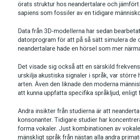
örats struktur hos neandertalare och jämfö
sapiens som fossiler av en tidigare människo
Data från 3D-modellerna har sedan bearbetats
datorprogram för att på så sätt simulera de ol
neandertalare hade en hörsel som mer närmad
Det visade sig också att en särskild frekvens
urskilja akustiska signaler i språk, var störr
arten. Även den liknade den moderna människan
att kunna uppfatta specifika språkljud, enligt 
Andra insikter från studierna är att neandert
konsonanter. Tidigare studier har koncentre
forma vokaler. Just kombinationen av vokale
mänskligt språk från nästan alla andra prim