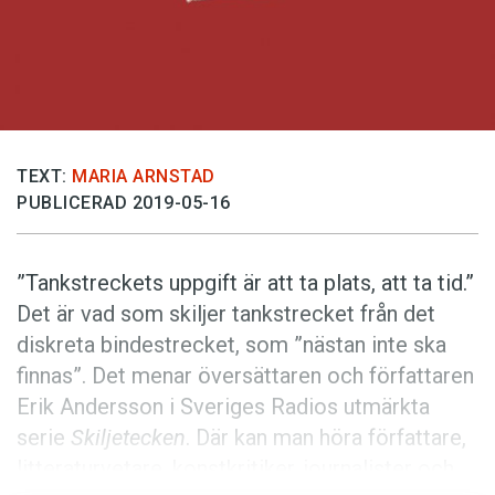
Anmäl till språkpolisen
Föreslå nyord
Annonsera
Prenumerera
Läs Språktidningen digitalt
TEXT:
MARIA ARNSTAD
PUBLICERAD 2019-05-16
Press
”Tankstreckets uppgift är att ta plats, att ta tid.”
Det är vad som skiljer tankstrecket från det
diskreta bindestrecket, som ”nästan inte ska
finnas”. Det menar översättaren och författaren
Erik Andersson i Sveriges Radios utmärkta
serie
Skiljetecken
. Där kan man höra författare,
litteraturvetare, konstkritiker, journalister och