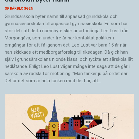
SPRÅKBLOGGEN
Grundsärskola byter namn till anpassad grundskola och
gymnasiesärskolan till anpassad gymnasieskola. En som har
stor del i att detta namnbyte sker är artonåriga Leo Lust från
Morgongåva, som under tre år har kontaktat politiker i
omgångar för att få igenom det. Leo Lust var bara 15 år när
han skickade ett medborgarförslag till riksdagen. Då gick han
själv i grundsärskolans nionde klass, och tyckte att särskola lät
nedlåtande. Enligt Leo Lust vågar många inte säga att de går i
särskola av rädsla för mobbning: ”Man tänker ju på ordet sär.
Det är det som är hela tanken med det här, att…