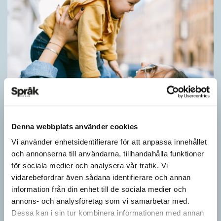
Barn lär sig komplexa satser tidigt
Denna webbplats använder cookies
SPRÅKBLOGGEN
Små barn, som ännu inte kan tala, kan redan ha snappat upp
Vi använder enhetsidentifierare för att anpassa innehållet
flerordiga fraser. Detta kan också vara skillnaden mellan hur
och annonserna till användarna, tillhandahålla funktioner
barn och vuxna tillägnar…
för sociala medier och analysera vår trafik. Vi
vidarebefordrar även sådana identifierare och annan
information från din enhet till de sociala medier och
annons- och analysföretag som vi samarbetar med.
Dessa kan i sin tur kombinera informationen med annan