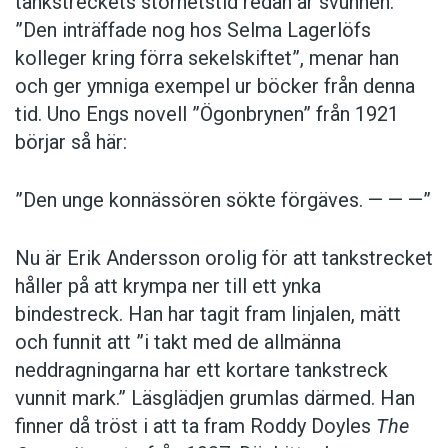
tankstreckets storhetstid redan är svunnen.
”Den inträffade nog hos Selma Lagerlöfs
kolleger kring förra sekelskiftet”, menar han
och ger ymniga exempel ur böcker från denna
tid. Uno Engs novell ”Ögonbrynen” från 1921
börjar så här:
”Den unge konnässören sökte förgäves. — — —”
Nu är Erik Andersson orolig för att tankstrecket
håller på att krympa ner till ett ynka
bindestreck. Han har tagit fram linjalen, mätt
och funnit att ”i takt med de allmänna
neddragningarna har ett kortare tankstreck
vunnit mark.” Läsglädjen grumlas därmed. Han
finner då tröst i att ta fram Roddy Doyles
The