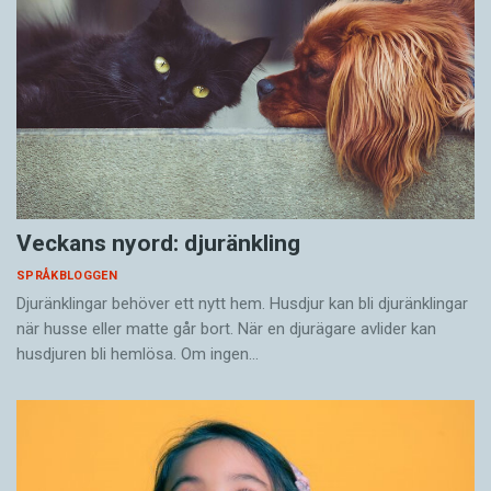
Veckans nyord: djuränkling
SPRÅKBLOGGEN
Djuränklingar behöver ett nytt hem. Husdjur kan bli djuränklingar
när husse eller matte går bort. När en djurägare avlider kan
husdjuren bli hemlösa. Om ingen…