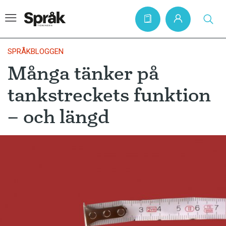
SPRÅKBLOGGEN
Många tänker på
Hem
tankstreckets funktion
Artiklar
– och längd
Krönikor
Språkfrågor
Skrivtips
Bokrecensioner
Kviss
Podden