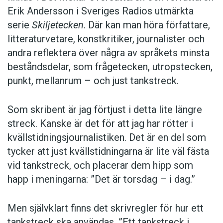
Erik Andersson i Sveriges Radios utmärkta
Foto: Istockphoto
serie
Skiljetecken
. Där kan man höra författare,
litteraturvetare, konstkritiker, journalister och
andra reflektera över några av språkets minsta
beståndsdelar, som frågetecken, utropstecken,
punkt, mellanrum – och just tankstreck.
Som skribent är jag förtjust i detta lite längre
streck. Kanske är det för att jag har rötter i
kvällstidningsjournalistiken. Det är en del som
tycker att just kvällstidningarna är lite väl fästa
vid tankstreck, och placerar dem hipp som
happ i meningarna: ”Det är torsdag – i dag.”
Men självklart finns det skrivregler för hur ett
tankstreck ska användas. ”Ett tankstreck i