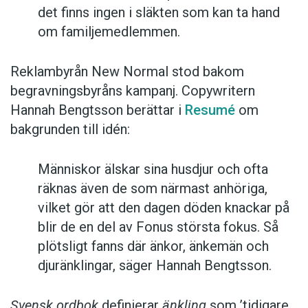
det finns ingen i släkten som kan ta hand
om familjemedlemmen.
Reklambyrån New Normal stod bakom
begravningsbyråns kampanj. Copywritern
Hannah Bengtsson berättar i
Resumé
om
bakgrunden till idén:
Människor älskar sina husdjur och ofta
räknas även de som närmast anhöriga,
vilket gör att den dagen döden knackar på
blir de en del av Fonus största fokus. Så
plötsligt fanns där änkor, änkemän och
djuränklingar, säger Hannah Bengtsson.
Svensk ordbok
definierar
änkling
som ’tidigare