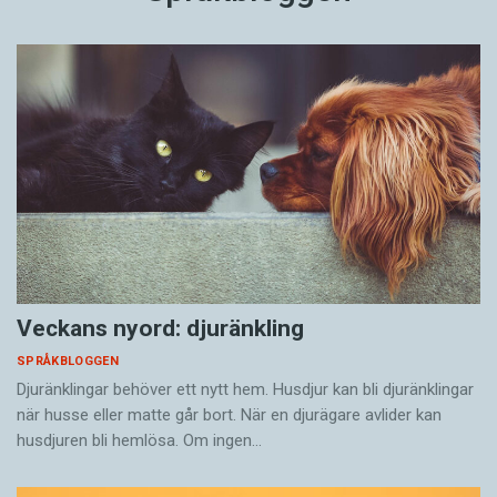
Veckans nyord: djuränkling
SPRÅKBLOGGEN
Djuränklingar behöver ett nytt hem. Husdjur kan bli djuränklingar
när husse eller matte går bort. När en djurägare avlider kan
husdjuren bli hemlösa. Om ingen…