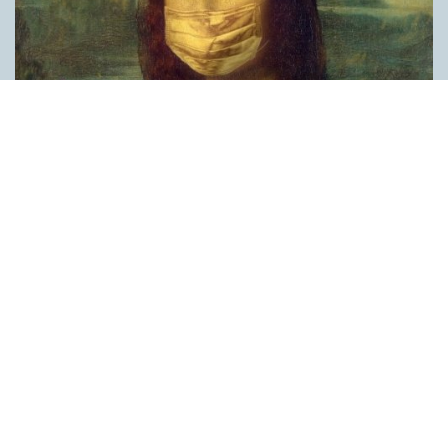
Covid, schmovid – rimmen som lättar upp i
pandemin
SPRÅKBLOGGEN
Corona, schmorona – covid, schmovid – pandemic,
schmandemic. Det kan se barnsligt ut, men den här sortens
lekfulla rim fyller en funktion, även bland vuxna. Det handlar om
reduplikationer, det vill säga när ett ord upprepas. I detta fall
inleder ett ”schm” eller ”shm” det upprepade ordet. ”Schm”-
rimmen kommer ursprungligen från jiddish, men har kommit att
användas mer allmänt i engelskan, särskilt i USA, bland annat
för att markera ironi, hån eller skepsis. Men enligt en studie på
Malmö universitet används den här sortens reduplikationer nu
ofta för att lätta upp stämningen under coronapandemin. ”När
vi hör hur dödssiffrorna stiger och…