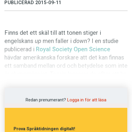
Anmäl till språkpolisen
PUBLICERAD 2015-09-11
Föreslå nyord
Annonsera
Finns det ett skäl till att tonen stiger i
Prenumerera
engelskans
up
men faller i
down
? I en studie
Läs Språktidningen digitalt
publicerad i
Royal Society Open Science
Press
hävdar amerikanska forskare att det kan finnas
ett samband mellan ord och betydelse som inte
är slumpmässigt. Teorin lanserar de efter att ha
undersökt ordpar.
Språket brukar beskrivas som till största delen
Redan prenumerant?
Logga in för att läsa
arbiträrt
. Det finns alltså ingen inneboende
egenskap hos en vindruva som gör att den
kallas just
vindruva
. Eftersom kopplingen
Prova Språktidningen digitalt!