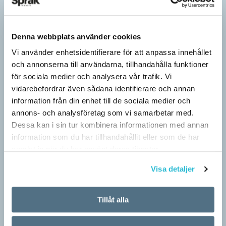
Denna webbplats använder cookies
Vi använder enhetsidentifierare för att anpassa innehållet
och annonserna till användarna, tillhandahålla funktioner
för sociala medier och analysera vår trafik. Vi
vidarebefordrar även sådana identifierare och annan
information från din enhet till de sociala medier och
annons- och analysföretag som vi samarbetar med.
Dessa kan i sin tur kombinera informationen med annan
Särskolan byter namn
information som du har tillhandahållit eller som de har
SPRÅKBLOGGEN
samlat in när du har använt deras tjänster.
Grundsärskola byter namn till anpassad grundskola och
gymnasiesärskolan till anpassad gymnasieskola. En som har
Visa detaljer
stor del i att detta namnbyte sker är artonåriga Leo Lust…
Tillåt alla