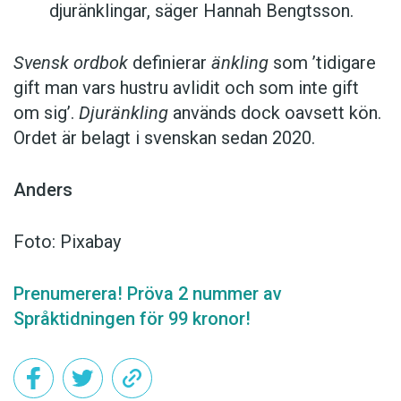
djuränklingar, säger Hannah Bengtsson.
Svensk ordbok
definierar
änkling
som ’tidigare
gift man vars hustru av­lidit och som inte gift
om sig’.
Djuränkling
används dock oavsett kön.
Ordet är belagt i svenskan sedan 2020.
Anders
Foto: Pixabay
Prenumerera! Pröva 2 nummer av
Språktidningen för 99 kronor!