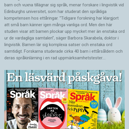
barn och vuxna tillägnar sig språk, menar forskare i lingvistik vid
Edinburghs universitet, som har studerat den språkliga
kompetensen hos ettåringar. ”Tidigare forskning har klargjort
att små barn känner igen många vanliga ord. Men den här
studien visar att barnen plockar upp mycket mer än enstaka ord
ur de vardagliga samtalen”, säger Barbora Skarabela, doktor i
lingvistik. Barnen lär sig komplexa satser och enstaka ord
samtidigt. Forskarna studerade cirka 40 barn i ettårsåldern och
deras språkinlärning i en rad uppmärksamhetstester.…