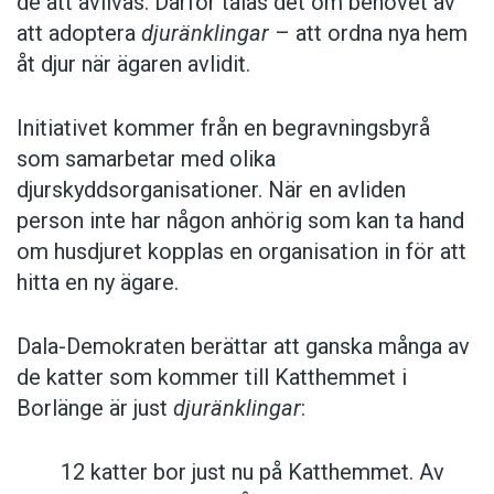
de att avlivas. Därför talas det om behovet av
att adoptera
djuränklingar
– att ordna nya hem
åt djur när ägaren avlidit.
Initiativet kommer från en begravningsbyrå
som samarbetar med olika
djurskyddsorganisationer. När en avliden
person inte har någon anhörig som kan ta hand
om husdjuret kopplas en organisation in för att
hitta en ny ägare.
Dala-Demokraten berättar att ganska många av
de katter som kommer till Katthemmet i
Borlänge är just
djuränklingar
:
12 katter bor just nu på Katthemmet. Av