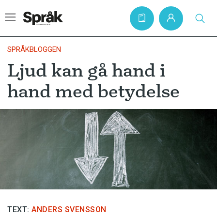
SPRÅKBLOGGEN
Ljud kan gå hand i
Hem
hand med betydelse
Artiklar
Krönikor
Språkfrågor
Skrivtips
Bokrecensioner
Kviss
Podden
TEXT:
ANDERS SVENSSON