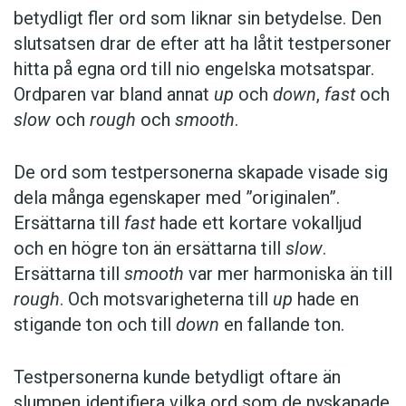
betydligt fler ord som liknar sin betydelse. Den
slutsatsen drar de efter att ha låtit testpersoner
hitta på egna ord till nio engelska motsatspar.
Ordparen var bland annat
up
och
down
,
fast
och
slow
och
rough
och
smooth
.
De ord som testpersonerna skapade visade sig
dela många egenskaper med ”originalen”.
Ersättarna till
fast
hade ett kortare vokalljud
och en högre ton än ersättarna till
slow
.
Ersättarna till
smooth
var mer harmoniska än till
rough
. Och motsvarigheterna till
up
hade en
stigande ton och till
down
en fallande ton.
Testpersonerna kunde betydligt oftare än
slumpen identifiera vilka ord som de nyskapade