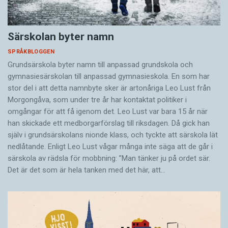
Särskolan byter namn
SPRÅKBLOGGEN
Grundsärskola byter namn till anpassad grundskola och
gymnasiesärskolan till anpassad gymnasieskola. En som har
stor del i att detta namnbyte sker är artonåriga Leo Lust från
Morgongåva, som under tre år har kontaktat politiker i
omgångar för att få igenom det. Leo Lust var bara 15 år när
han skickade ett medborgarförslag till riksdagen. Då gick han
själv i grundsärskolans nionde klass, och tyckte att särskola lät
nedlåtande. Enligt Leo Lust vågar många inte säga att de går i
särskola av rädsla för mobbning: ”Man tänker ju på ordet sär.
Det är det som är hela tanken med det här, att…