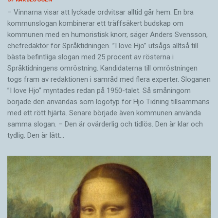
– Vinnarna visar att lyckade ordvitsar alltid går hem. En bra
kommunslogan kombinerar ett träffsäkert budskap om
kommunen med en humoristisk knorr, säger Anders Svensson,
chefredaktör för Språktidningen. ”I love Hjo” utsågs alltså till
bästa befintliga slogan med 25 procent av rösterna i
Språktidningens omröstning. Kandidaterna till omröstningen
togs fram av redaktionen i samråd med flera experter. Sloganen
”I love Hjo” myntades redan på 1950-talet. Så småningom
började den användas som logotyp för Hjo Tidning tillsammans
med ett rött hjärta. Senare började även kommunen använda
samma slogan. – Den är ovärderlig och tidlös. Den är klar och
tydlig. Den är lätt…