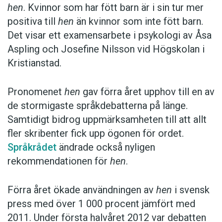
hen
. Kvinnor som har fött barn är i sin tur mer
Hen
-debatten visade att det är ett pronomen
positiva till
hen
än kvinnor som inte fött barn.
som väcker känslor. Kvinnor är, enligt Åsa
Det visar ett examensarbete i psykologi av Åsa
Asplings och Josefine Nilssons
Aspling och Josefine Nilsson vid Högskolan i
examensarbete, mer positiva till
hen
än män.
Kristianstad.
Kvinnor som har barn är i sin tur mer positiva
till
hen
än kvinnor som inte har barn. Männens
Pronomenet
hen
gav förra året upphov till en av
attityd till
hen
är däremot oförändrad oavsett
de stormigaste språkdebatterna på länge.
om de har barn eller inte.
Samtidigt bidrog uppmärksamheten till att allt
fler skribenter fick upp ögonen för ordet.
Män som har fyllt 51 år är mest positiva till
hen
.
Språkrådet
ändrade också nyligen
Det största motståndet bland män finns i
rekommendationen för
hen
.
åldersgruppen 31 till 50 år. Kvinnornas
inställning till
hen
var däremot jämnt fördelad
Förra året ökade användningen av
hen
i svensk
över åldersgrupperna.
press med över 1 000 procent jämfört med
2011. Under första halvåret 2012 var debatten
Anders