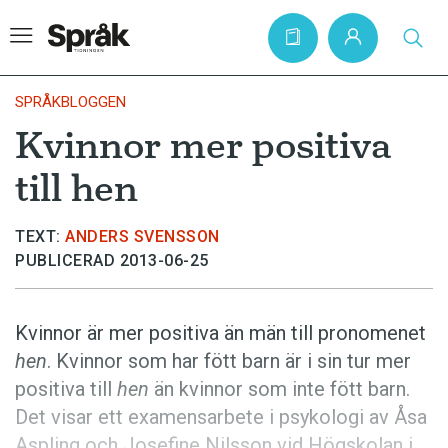
SPRÅKBLOGGEN
Kvinnor mer positiva
Hem
till hen
Artiklar
Krönikor
TEXT:
ANDERS SVENSSON
PUBLICERAD 2013-06-25
Språkfrågor
Skrivtips
Kvinnor är mer positiva än män till pronomenet
Bokrecensioner
hen
. Kvinnor som har fött barn är i sin tur mer
Kviss
positiva till
hen
än kvinnor som inte fött barn.
Det visar ett examensarbete i psykologi av Åsa
Podden
Aspling och Josefine Nilsson vid Högskolan i