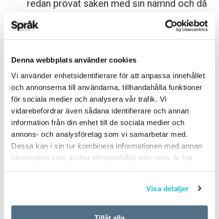
redan prövat saken med sin nämnd och då
ingen hade haft med människan att göra
förelåg inget problem. (Aftonbladet)
Hen
-debatten visade att det är ett pronomen
Denna webbplats använder cookies
som väcker känslor. Kvinnor är, enligt Åsa
Vi använder enhetsidentifierare för att anpassa innehållet
Asplings och Josefine Nilssons
och annonserna till användarna, tillhandahålla funktioner
examensarbete, mer positiva till
hen
än män.
för sociala medier och analysera vår trafik. Vi
vidarebefordrar även sådana identifierare och annan
Kvinnor som har barn är i sin tur mer positiva
information från din enhet till de sociala medier och
till
hen
än kvinnor som inte har barn. Männens
annons- och analysföretag som vi samarbetar med.
attityd till
hen
är däremot oförändrad oavsett
Dessa kan i sin tur kombinera informationen med annan
om de har barn eller inte.
information som du har tillhandahållit eller som de har
samlat in när du har använt deras tjänster.
Män som har fyllt 51 år är mest positiva till
hen
.
Visa detaljer
Det största motståndet bland män finns i
åldersgruppen 31 till 50 år. Kvinnornas
Tillåt alla