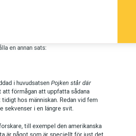
lla en annan sats:
ddad i huvudsatsen
Pojken står där
it att förmågan att uppfatta sådana
t tidigt hos människan. Redan vid fem
 sekvenser i en längre svit.
kforskare, till exempel den amerikanska
a är något som är speciellt för just det