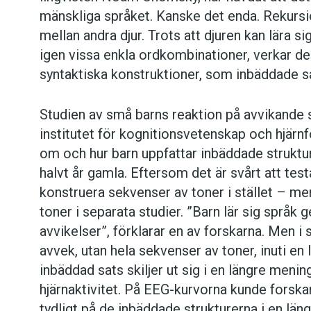
mänskliga språket. Kanske det enda. Rekursi
mellan andra djur. Trots att djuren kan lära s
igen vissa enkla ordkombinationer, verkar d
syntaktiska konstruktioner, som inbäddade s
Studien av små barns reaktion på avvikande
institutet för kognitionsvetenskap och hjärnf
om och hur barn uppfattar inbäddade strukture
halvt år gamla. Eftersom det är svårt att tes
konstruera sekvenser av toner i stället – m
toner i separata studier. ”Barn lär sig språ
avvikelser”, förklarar en av forskarna. Men i
avvek, utan hela sekvenser av toner, inuti 
inbäddad sats skiljer ut sig i en längre meni
hjärnaktivitet. På EEG-kurvorna kunde forska
tydligt på de inbäddade strukturerna i en län