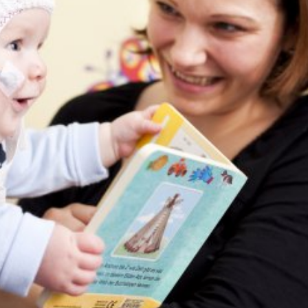
språkpolisen
rd
a
dningen digitalt