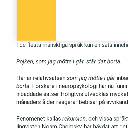
I de flesta mänskliga språk kan en sats innehå
Pojken, som jag mötte i går, står där borta.
Här är relativsatsen
som jag mötte i går
inbä
borta
. Forskare i neuropsykologi har nu funn
inbäddade satser troligtvis utvecklas mycke
månaders ålder reagerar bebisar på avvikande
Fenomenet kallas
rekursion
, och vissa språ
lingvisten Noam Chomsky, har hävdat att dett