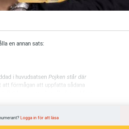
lla en annan sats:
ddad i huvudsatsen
Pojken står där
it att förmågan att uppfatta sådana
t tidigt hos människan. Redan vid fem
 sekvenser i en längre svit.
kforskare, till exempel den amerikanska
numerant?
Logga in för att läsa
a är något som är speciellt för just det