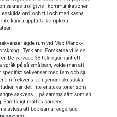
on saknas troligtvis i kommunikationen
ig enskilda ord, och till och med känna
e inte kunna uppfatta komplexa
atser.
 sekvenser ägde rum vid Max Planck-
orskning i Tyskland. Forskarna ville se
r. De värvade 38 telningar, runt ett
ta språk på så små barn, valde man att
er specifikt sekvenser med fem och sju
k genom frekvens och genom akustiska
 studien var det inte enstaka toner som
en längre sekvens – på samma sätt som en
ng. Samtidigt mättes barnens
rna avläsa att bebisarna reagerade
gre sekvens.