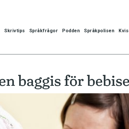
Skrivtips
Språkfrågor
Podden
Språkpolisen
Kvis
n baggis för bebis
oner