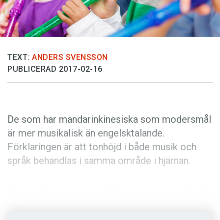
Anmäl till språkpolisen
Föreslå nyord
Annonsera
TEXT:
ANDERS SVENSSON
Prenumerera
PUBLICERAD 2017-02-16
Läs Språktidningen digitalt
Press
De som har mandarinkinesiska som modersmål
är mer musikalisk än engelsktalande.
Förklaringen är att tonhöjd i både musik och
språk behandlas i samma område i hjärnan.
Länge dominerade uppfattningen att musik och
språk processades i olika delar av hjärnan. Men
på senare tid har allt fler forskare blivit