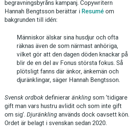
begravningsbyråns kampanj. Copywritern
Hannah Bengtsson berättar i
Resumé
om
bakgrunden till idén:
Människor älskar sina husdjur och ofta
räknas även de som närmast anhöriga,
vilket gör att den dagen döden knackar på
blir de en del av Fonus största fokus. Så
plötsligt fanns där änkor, änkemän och
djuränklingar, säger Hannah Bengtsson.
Svensk ordbok
definierar
änkling
som ’tidigare
gift man vars hustru av­lidit och som inte gift
om sig’.
Djuränkling
används dock oavsett kön.
Ordet är belagt i svenskan sedan 2020.