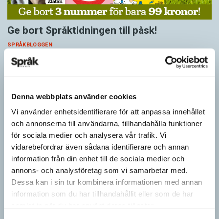
Ge bort Språktidningen till påsk!
SPRÅKBLOGGEN
Inför påsken har vi ett riktigt fint erbjudande. Just nu kan du ge
bort 3 nummer av Språktidningen för bara 99 kronor! Du kan
också…
Denna webbplats använder cookies
Vi använder enhetsidentifierare för att anpassa innehållet
och annonserna till användarna, tillhandahålla funktioner
för sociala medier och analysera vår trafik. Vi
vidarebefordrar även sådana identifierare och annan
information från din enhet till de sociala medier och
annons- och analysföretag som vi samarbetar med.
Dessa kan i sin tur kombinera informationen med annan
information som du har tillhandahållit eller som de har
samlat in när du har använt deras tjänster.