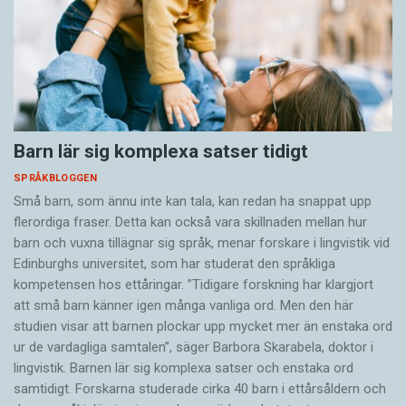
Barn lär sig komplexa satser tidigt
SPRÅKBLOGGEN
Små barn, som ännu inte kan tala, kan redan ha snappat upp
flerordiga fraser. Detta kan också vara skillnaden mellan hur
barn och vuxna tillägnar sig språk, menar forskare i lingvistik vid
Edinburghs universitet, som har studerat den språkliga
kompetensen hos ettåringar. ”Tidigare forskning har klargjort
att små barn känner igen många vanliga ord. Men den här
studien visar att barnen plockar upp mycket mer än enstaka ord
ur de vardagliga samtalen”, säger Barbora Skarabela, doktor i
lingvistik. Barnen lär sig komplexa satser och enstaka ord
samtidigt. Forskarna studerade cirka 40 barn i ettårsåldern och