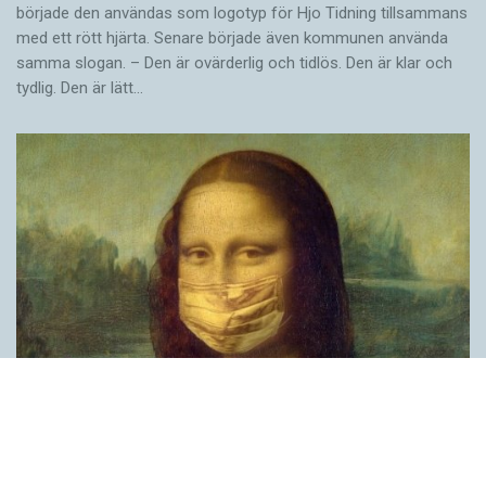
började den användas som logotyp för Hjo Tidning tillsammans
med ett rött hjärta. Senare började även kommunen använda
samma slogan. – Den är ovärderlig och tidlös. Den är klar och
tydlig. Den är lätt…
Covid, schmovid – rimmen som lättar upp i
pandemin
SPRÅKBLOGGEN