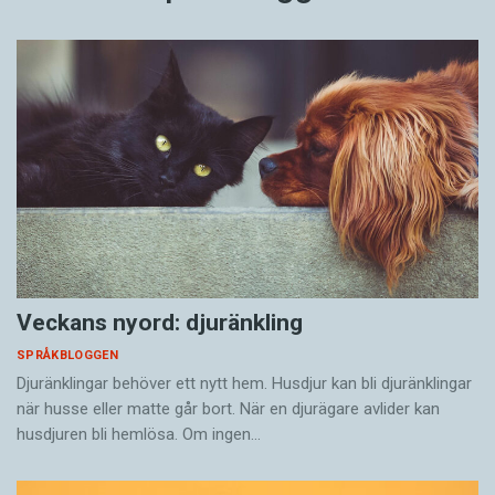
Veckans nyord: djuränkling
SPRÅKBLOGGEN
Djuränklingar behöver ett nytt hem. Husdjur kan bli djuränklingar
när husse eller matte går bort. När en djurägare avlider kan
husdjuren bli hemlösa. Om ingen…