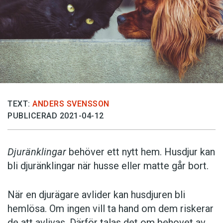
TEXT:
ANDERS SVENSSON
PUBLICERAD 2021-04-12
Djuränklingar
behöver ett nytt hem. Husdjur kan
bli djuränklingar när husse eller matte går bort.
När en djurägare avlider kan husdjuren bli
hemlösa. Om ingen vill ta hand om dem riskerar
de att avlivas. Därför talas det om behovet av