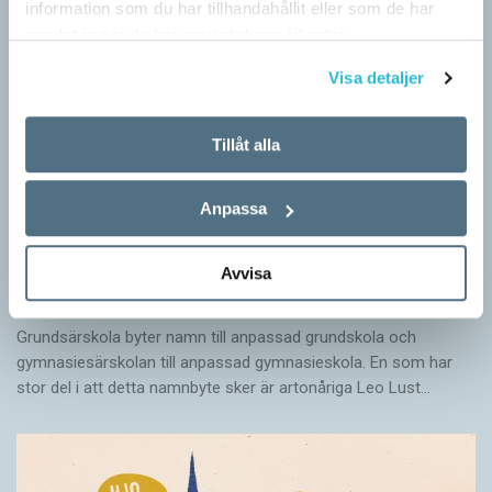
information som du har tillhandahållit eller som de har
samlat in när du har använt deras tjänster.
Visa detaljer
Tillåt alla
Anpassa
Avvisa
Särskolan byter namn
SPRÅKBLOGGEN
Grundsärskola byter namn till anpassad grundskola och
gymnasiesärskolan till anpassad gymnasieskola. En som har
stor del i att detta namnbyte sker är artonåriga Leo Lust…