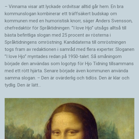
– Vinnarna visar att lyckade ordvitsar alltid går hem. En bra
kommunslogan kombinerar ett träffsäkert budskap om
kommunen med en humoristisk knorr, säger Anders Svensson,
chefredaktör för Språktidningen. ”I love Hjo” utsågs alltså till
bästa befintliga slogan med 25 procent av rösterna i
Språktidningens omröstning. Kandidaterna till omröstningen
togs fram av redaktionen i samråd med flera experter. Sloganen
”I love Hjo” myntades redan på 1950-talet. Så småningom
började den användas som logotyp för Hjo Tidning tillsammans
med ett rött hjärta. Senare började även kommunen använda
samma slogan. – Den är ovärderlig och tidlös. Den är klar och
tydlig. Den är lätt…