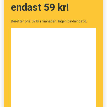
http://youtu.be/iEavxwntqbE
endast 59 kr!
Maria Arnstad, redaktör på Språktidningen, och
Därefter pris 59 kr i månaden. Ingen bindningstid.
Maria Sjödin, förläggare på Morfem förlag,
tipsade om knep som kan vara användbara för
den som granskar och bearbetar andras texter.
http://youtu.be/HYbb5IaWTuE
Klas Östergren, författare och ledamot av
Svenska Akademien, samtalade med Patrik
Hadenius, chefredaktör för Språktidningen, om
sitt skrivande.
http://youtu.be/zQlF0dr1go8