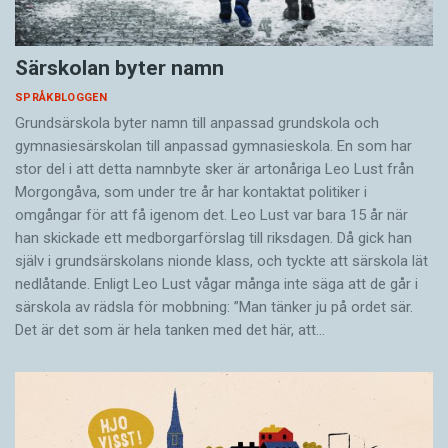
Särskolan byter namn
SPRÅKBLOGGEN
Grundsärskola byter namn till anpassad grundskola och
gymnasiesärskolan till anpassad gymnasieskola. En som har
stor del i att detta namnbyte sker är artonåriga Leo Lust från
Morgongåva, som under tre år har kontaktat politiker i
omgångar för att få igenom det. Leo Lust var bara 15 år när
han skickade ett medborgarförslag till riksdagen. Då gick han
själv i grundsärskolans nionde klass, och tyckte att särskola lät
nedlåtande. Enligt Leo Lust vågar många inte säga att de går i
särskola av rädsla för mobbning: ”Man tänker ju på ordet sär.
Det är det som är hela tanken med det här, att…