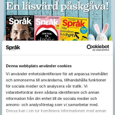
Ge bort Språktidningen till påsk!
Denna webbplats använder cookies
SPRÅKBLOGGEN
Vi använder enhetsidentifierare för att anpassa innehållet
Inför påsken har vi ett riktigt fint erbjudande. Just nu kan du ge
och annonserna till användarna, tillhandahålla funktioner
bort 3 nummer av Språktidningen för bara 99 kronor! Du kan
för sociala medier och analysera vår trafik. Vi
också…
vidarebefordrar även sådana identifierare och annan
information från din enhet till de sociala medier och
annons- och analysföretag som vi samarbetar med.
Dessa kan i sin tur kombinera informationen med annan