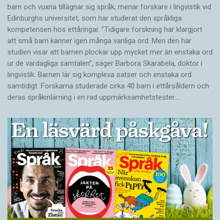
barn och vuxna tillägnar sig språk, menar forskare i lingvistik vid
Edinburghs universitet, som har studerat den språkliga
kompetensen hos ettåringar. ”Tidigare forskning har klargjort
att små barn känner igen många vanliga ord. Men den här
studien visar att barnen plockar upp mycket mer än enstaka ord
ur de vardagliga samtalen”, säger Barbora Skarabela, doktor i
lingvistik. Barnen lär sig komplexa satser och enstaka ord
samtidigt. Forskarna studerade cirka 40 barn i ettårsåldern och
deras språkinlärning i en rad uppmärksamhetstester.…