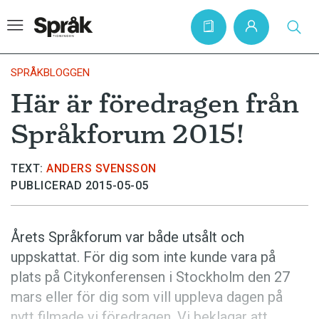
SPRÅKBLOGGEN
Här är föredragen från
Hem
Språkforum 2015!
Artiklar
Krönikor
TEXT:
ANDERS SVENSSON
PUBLICERAD 2015-05-05
Språkfrågor
Skrivtips
Årets Språkforum var både utsålt och
Bokrecensioner
uppskattat. För dig som inte kunde vara på
Kviss
plats på Citykonferensen i Stockholm den 27
mars eller för dig som vill uppleva dagen på
Podden
nytt filmade vi föredragen. Vi beklagar att