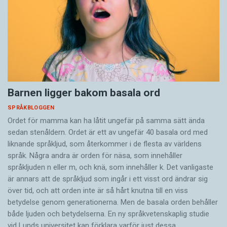
Barnen ligger bakom basala ord
SPRÅKBLOGGEN
Ordet för mamma kan ha låtit ungefär på samma sätt ända
sedan stenåldern. Ordet är ett av ungefär 40 basala ord med
liknande språkljud, som återkommer i de flesta av världens
språk. Några andra är orden för näsa, som innehåller
språkljuden n eller m, och knä, som innehåller k. Det vanligaste
är annars att de språkljud som ingår i ett visst ord ändrar sig
över tid, och att orden inte är så hårt knutna till en viss
betydelse genom generationerna. Men de basala orden behåller
både ljuden och betydelserna. En ny språkvetenskaplig studie
vid Lunds universitet kan förklara varför just dessa…