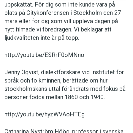
uppskattat. För dig som inte kunde vara på
Här kan du se inspelningarna från Språkforum
plats på Citykonferensen i Stockholm den 27
2014.
mars eller för dig som vill uppleva dagen på
nytt filmade vi föredragen. Vi beklagar att
Anders
ljudkvaliteten inte är på topp.
http://youtu.be/ESRrF0oMNno
Jenny Öqvist, dialektforskare vid Institutet för
språk och folkminnen, berättade om hur
stockholmskans uttal förändrats med fokus på
personer födda mellan 1860 och 1940.
http://youtu.be/hyzWVAoHTEg
Catharina Nyström Höög, professor i svenska