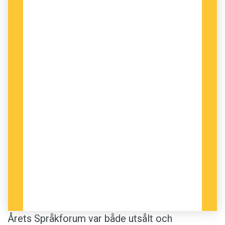
Terminologicentrum, diskuterade tillsammans
med Patrik Hadenius aktuella språkvårdsfrågor.
http://youtu.be/vVuQV2rc1Fw
Sara Lövestam, författare och sfi-lärare,
avslutade dagen genom att gå till botten med
vad som egentligen är grejen med verb.
Inför diskussionen om språkvård hade
deltagarna möjlighet att lämna in sina egna
frågor till panelen. Alla frågor hanns inte med
under programtiden, men under veckan
publicerar vi Språkrådets svar på de inkomna
frågorna.
Årets Språkforum var både utsålt och