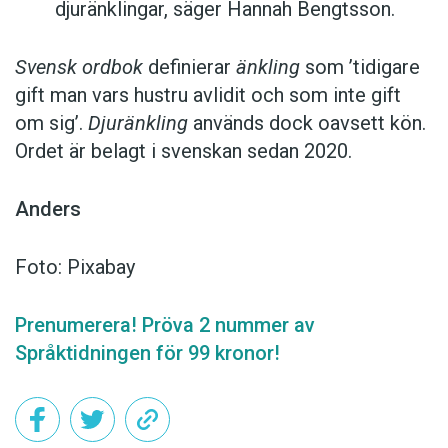
djuränklingar, säger Hannah Bengtsson.
Svensk ordbok
definierar
änkling
som ’tidigare
gift man vars hustru av­lidit och som inte gift
om sig’.
Djuränkling
används dock oavsett kön.
Ordet är belagt i svenskan sedan 2020.
Anders
Foto: Pixabay
Prenumerera! Pröva 2 nummer av
Språktidningen för 99 kronor!