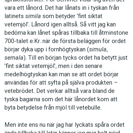
vara ett lånord. Det har lånats in i tyskan från
latinets
simila
som betyder ’fint siktat
vetemjöl’. Lånord igen alltså. Så vitt jag kan
bedöma kan lånet spåras tillbaka till åtminstone
700-talet e.Kr. när de första beläggen för ordet
börjar dyka upp i fornhögtyskan (
simula
,
semala
). Till en början tycks ordet ha betytt just
’fint siktat vetemjöl’, men i den senare
medelhögtyskan kan man se att ordet börjar
användas för att syfta på själva produkten –
vetebrödet. Det verkar alltså vara bland de
tyska bagarna som det här lånordet kom att
byta betydelse från mjöl till vetebulle.
Men inte ens nu när jag har lyckats spåra ordet
ända tillbaka till latin känner jag mig helt nöjd.