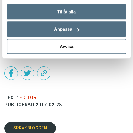
Jenny Larsson
Tillåt alla
professor i baltiska språk vid Stockholms
Anpassa
universitet
Avvisa
Foto: Istockphoto
TEXT:
EDITOR
PUBLICERAD 2017-02-28
SPRÅKBLOGGEN