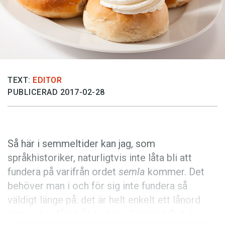
Anmäl till språkpolisen
Föreslå nyord
Annonsera
Prenumerera
Läs Språktidningen digitalt
TEXT:
EDITOR
PUBLICERAD 2017-02-28
Press
Så här i semmeltider kan jag, som
språkhistoriker, naturligtvis inte låta bli att
fundera på varifrån ordet
semla
kommer. Det
behöver man i och för sig inte fundera så
väldigt länge på: det är helt enkelt ett lånord
som vi har fått från tyskans
Semmel
. Det är ju