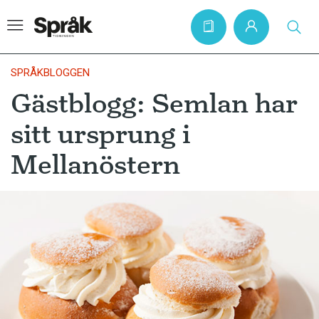
SPRÅKBLOGGEN
Gästblogg: Semlan har
Hem
sitt ursprung i
Artiklar
Mellanöstern
Krönikor
Språkfrågor
Skrivtips
Bokrecensioner
Kviss
Podden