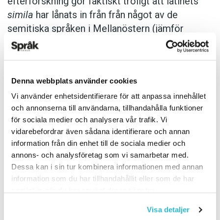
efterforskning gör faktiskt troligt att latinets
simila
har lånats in från från något av de
semitiska språken i Mellanöstern (jämför
akkadiska
samīdu
).
Genom att spåra ordet för semla tillbaka i tid
Denna webbplats använder cookies
steg för steg får vi samtidigt möjlighet att följa
Vi använder enhetsidentifierare för att anpassa innehållet
det finmalda vetets väg in i Europa från
och annonserna till användarna, tillhandahålla funktioner
Mellanöstern via Medelhavsregionen – där
för sociala medier och analysera vår trafik. Vi
ordet lånades in i latinet – och sen vidare till
vidarebefordrar även sådana identifierare och annan
germanerna där man i Tyskland började baka
information från din enhet till de sociala medier och
Semmeln
som vi svenskar fattade smak för och
annons- och analysföretag som vi samarbetar med.
lånade in som ordet
semla
.
Dessa kan i sin tur kombinera informationen med annan
information som du har tillhandahållit eller som de har
samlat in när du har använt deras tjänster.
Här kan du lyssna på ett avsnitt av
Akademipodden om semlor.
Visa detaljer