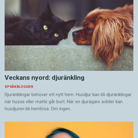
Veckans nyord: djuränkling
SPRÅKBLOGGEN
Djuränklingar behöver ett nytt hem. Husdjur kan bli djuränklingar
när husse eller matte går bort. När en djurägare avlider kan
husdjuren bli hemlösa. Om ingen…