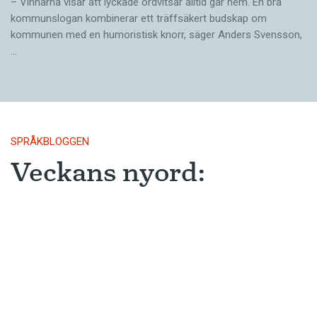
– Vinnarna visar att lyckade ordvitsar alltid går hem. En bra
kommunslogan kombinerar ett träffsäkert budskap om
kommunen med en humoristisk knorr, säger Anders Svensson,
…
SPRÅKBLOGGEN
Veckans nyord:
djuränkling