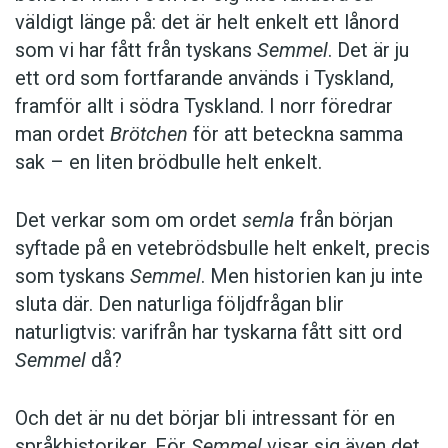
väldigt länge på: det är helt enkelt ett lånord
professor i baltiska språk vid Stockholms
som vi har fått från tyskans
Semmel
. Det är ju
universitet
ett ord som fortfarande används i Tyskland,
framför allt i södra Tyskland. I norr föredrar
Foto: Istockphoto
man ordet
Brötchen
för att beteckna samma
sak – en liten brödbulle helt enkelt.
Det verkar som om ordet
semla
från början
syftade på en vetebrödsbulle helt enkelt, precis
som tyskans
Semmel
. Men historien kan ju inte
sluta där. Den naturliga följdfrågan blir
naturligtvis: varifrån har tyskarna fått sitt ord
Semmel
då?
Och det är nu det börjar bli intressant för en
språkhistoriker. För
Semmel
visar sig även det