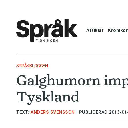
Artiklar
Krönikor
Hem
Artiklar
SPRÅKBLOGGEN
Galghumorn imp
Krönikor
Tyskland
Språkfrågor
Skrivtips
TEXT:
ANDERS SVENSSON
PUBLICERAD 2013-01
Bokrecensi