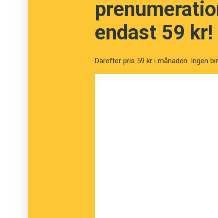
prenumeration
Klädhängaren och avrättningsinstrumentet ha
ett gemensamt germanskt ord som från början
endast 59 kr!
Anders
Därefter pris 59 kr i månaden. Ingen bi