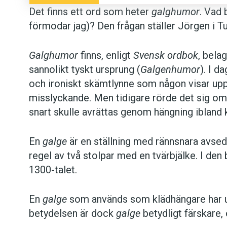
Det finns ett ord som heter
galghumor
. Vad 
förmodar jag)? Den frågan ställer Jörgen i Tu
Galghumor
finns, enligt
Svensk ordbok
, bela
sannolikt tyskt ursprung (
Galgenhumor
). I d
och ironiskt skämtlynne som någon visar up
misslyckande. Men tidigare rörde det sig o
snart skulle avrättas genom hängning ibland 
En
galge
är en ställning med rännsnara avsed
regel av två stolpar med en tvärbjälke. I den
1300-talet.
En
galge
som används som klädhängare har u
betydelsen är dock
galge
betydligt färskare,