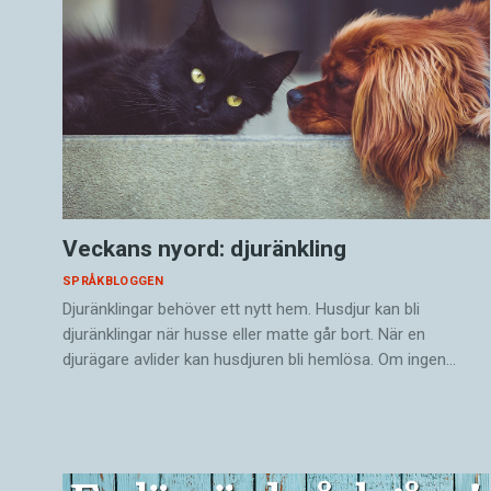
Veckans nyord: djuränkling
SPRÅKBLOGGEN
Djuränklingar behöver ett nytt hem. Husdjur kan bli
djuränklingar när husse eller matte går bort. När en
djurägare avlider kan husdjuren bli hemlösa. Om ingen…