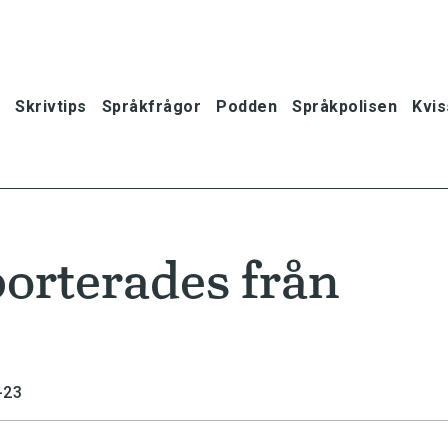
Skrivtips
Språkfrågor
Podden
Språkpolisen
Kvis
orterades från
-23
oner