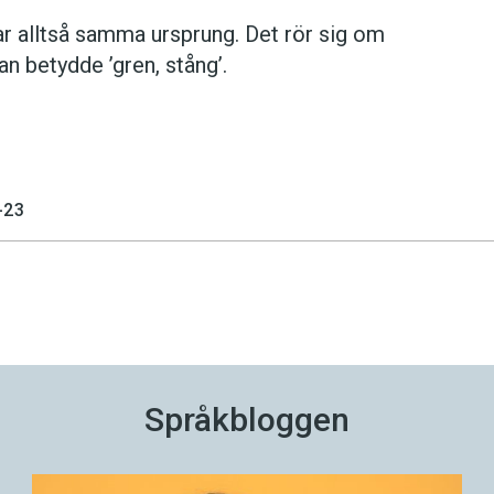
r alltså samma ursprung. Det rör sig om
 betydde ’gren, stång’.
-23
Språkbloggen