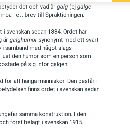
betyder det och vad är
galg
(ej
galge
mba i ett brev till Språktidningen.
gt i svenskan sedan 1884. Ordet har
ag är
galghumor
synonymt med ett svart
p i samband med något slags
m just den humor som en person som
kostade på sig inför galgen.
d för att hänga människor. Den består i
 betydelsen finns ordet i svenskan sedan
ngefär samma konstruktion. I den
 och först belagt i svenskan 1915.