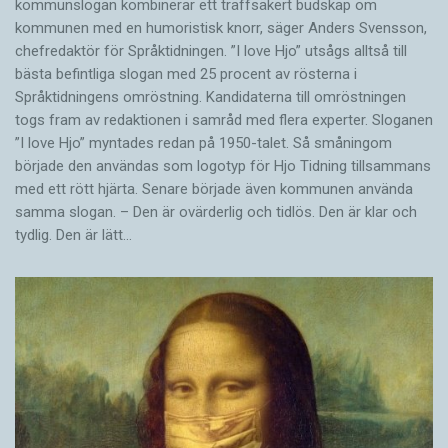
kommunslogan kombinerar ett träffsäkert budskap om
kommunen med en humoristisk knorr, säger Anders Svensson,
chefredaktör för Språktidningen. ”I love Hjo” utsågs alltså till
bästa befintliga slogan med 25 procent av rösterna i
Språktidningens omröstning. Kandidaterna till omröstningen
togs fram av redaktionen i samråd med flera experter. Sloganen
”I love Hjo” myntades redan på 1950-talet. Så småningom
började den användas som logotyp för Hjo Tidning tillsammans
med ett rött hjärta. Senare började även kommunen använda
samma slogan. – Den är ovärderlig och tidlös. Den är klar och
tydlig. Den är lätt…