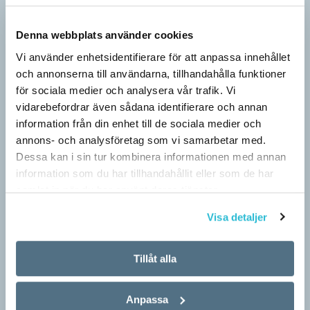
Denna webbplats använder cookies
Vi använder enhetsidentifierare för att anpassa innehållet
och annonserna till användarna, tillhandahålla funktioner
för sociala medier och analysera vår trafik. Vi
vidarebefordrar även sådana identifierare och annan
information från din enhet till de sociala medier och
annons- och analysföretag som vi samarbetar med.
Särskolan byter namn
Dessa kan i sin tur kombinera informationen med annan
SPRÅKBLOGGEN
information som du har tillhandahållit eller som de har
Grundsärskola byter namn till anpassad grundskola och
samlat in när du har använt deras tjänster.
gymnasiesärskolan till anpassad gymnasieskola. En som har
Visa detaljer
stor del i att detta namnbyte sker är artonåriga Leo Lust…
Tillåt alla
Anpassa