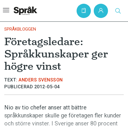
SPRÅKBLOGGEN
Företagsledare:
Hem
Språkkunskaper ger
Artiklar
högre vinst
Krönikor
Språkfrågor
TEXT:
ANDERS SVENSSON
PUBLICERAD 2012-05-04
Skrivtips
Bokrecensioner
Nio av tio chefer anser att bättre
Kviss
språkkunskaper skulle ge företagen fler kunder
Podden
och större vinster. I Sverige anser 80 procent