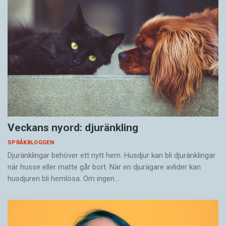
Veckans nyord: djuränkling
SPRÅKBLOGGEN
Djuränklingar behöver ett nytt hem. Husdjur kan bli djuränklingar
när husse eller matte går bort. När en djurägare avlider kan
husdjuren bli hemlösa. Om ingen…