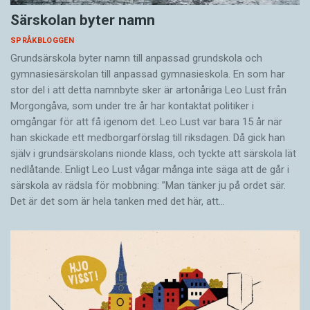
Särskolan byter namn
SPRÅKBLOGGEN
Grundsärskola byter namn till anpassad grundskola och
gymnasiesärskolan till anpassad gymnasieskola. En som har
stor del i att detta namnbyte sker är artonåriga Leo Lust från
Morgongåva, som under tre år har kontaktat politiker i
omgångar för att få igenom det. Leo Lust var bara 15 år när
han skickade ett medborgarförslag till riksdagen. Då gick han
själv i grundsärskolans nionde klass, och tyckte att särskola lät
nedlåtande. Enligt Leo Lust vågar många inte säga att de går i
särskola av rädsla för mobbning: ”Man tänker ju på ordet sär.
Det är det som är hela tanken med det här, att…