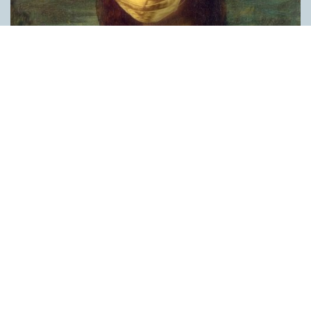
Covid, schmovid – rimmen som lättar upp i
pandemin
SPRÅKBLOGGEN
Corona, schmorona – covid, schmovid – pandemic,
schmandemic. Det kan se barnsligt ut, men den här sortens
lekfulla rim fyller en funktion, även bland vuxna. Det handlar om
reduplikationer, det vill säga när ett ord upprepas. I detta fall
inleder ett ”schm” eller ”shm” det upprepade ordet. ”Schm”-
rimmen kommer ursprungligen från jiddish, men har kommit att
användas mer allmänt i engelskan, särskilt i USA, bland annat
för att markera ironi, hån eller skepsis. Men enligt en studie på
Malmö universitet används den här sortens reduplikationer nu
ofta för att lätta upp stämningen under coronapandemin. ”När
vi hör hur dödssiffrorna stiger och…