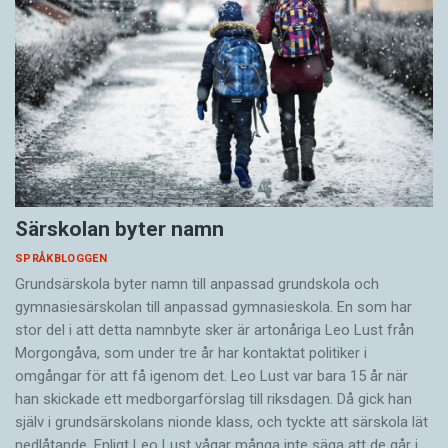
Särskolan byter namn
SPRÅKBLOGGEN
Grundsärskola byter namn till anpassad grundskola och
gymnasiesärskolan till anpassad gymnasieskola. En som har
stor del i att detta namnbyte sker är artonåriga Leo Lust från
Morgongåva, som under tre år har kontaktat politiker i
omgångar för att få igenom det. Leo Lust var bara 15 år när
han skickade ett medborgarförslag till riksdagen. Då gick han
själv i grundsärskolans nionde klass, och tyckte att särskola lät
nedlåtande. Enligt Leo Lust vågar många inte säga att de går i