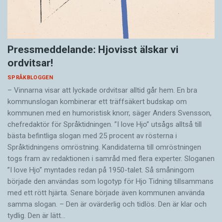
Pressmeddelande: Hjovisst älskar vi
ordvitsar!
SPRÅKBLOGGEN
– Vinnarna visar att lyckade ordvitsar alltid går hem. En bra
kommunslogan kombinerar ett träffsäkert budskap om
kommunen med en humoristisk knorr, säger Anders Svensson,
chefredaktör för Språktidningen. ”I love Hjo” utsågs alltså till
bästa befintliga slogan med 25 procent av rösterna i
Språktidningens omröstning. Kandidaterna till omröstningen
togs fram av redaktionen i samråd med flera experter. Sloganen
”I love Hjo” myntades redan på 1950-talet. Så småningom
började den användas som logotyp för Hjo Tidning tillsammans
med ett rött hjärta. Senare började även kommunen använda
samma slogan. – Den är ovärderlig och tidlös. Den är klar och
tydlig. Den är lätt…