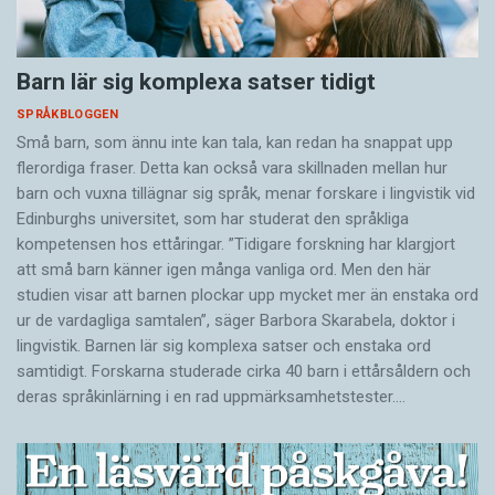
Barn lär sig komplexa satser tidigt
SPRÅKBLOGGEN
Små barn, som ännu inte kan tala, kan redan ha snappat upp
flerordiga fraser. Detta kan också vara skillnaden mellan hur
barn och vuxna tillägnar sig språk, menar forskare i lingvistik vid
Edinburghs universitet, som har studerat den språkliga
kompetensen hos ettåringar. ”Tidigare forskning har klargjort
att små barn känner igen många vanliga ord. Men den här
studien visar att barnen plockar upp mycket mer än enstaka ord
ur de vardagliga samtalen”, säger Barbora Skarabela, doktor i
lingvistik. Barnen lär sig komplexa satser och enstaka ord
samtidigt. Forskarna studerade cirka 40 barn i ettårsåldern och
deras språkinlärning i en rad uppmärksamhetstester.…