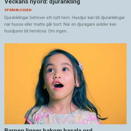
Veckans nyord: djuränkling
SPRÅKBLOGGEN
Djuränklingar behöver ett nytt hem. Husdjur kan bli djuränklingar
när husse eller matte går bort. När en djurägare avlider kan
husdjuren bli hemlösa. Om ingen…
Barnen ligger bakom basala ord