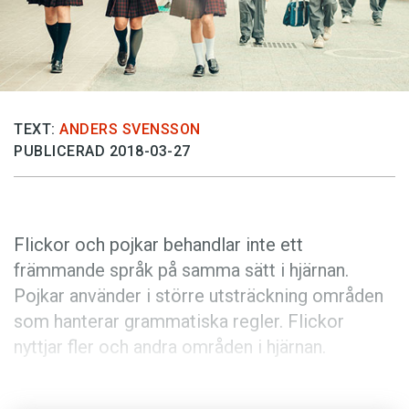
Anmäl till språkpolisen
Föreslå nyord
Annonsera
Prenumerera
TEXT:
ANDERS SVENSSON
Läs Språktidningen digitalt
PUBLICERAD 2018-03-27
Press
Flickor och pojkar behandlar inte ett
främmande språk på samma sätt i hjärnan.
Pojkar använder i större utsträckning områden
som hanterar grammatiska regler. Flickor
nyttjar fler och andra områden i hjärnan.
Det är forskare i neurovetenskap, språk och