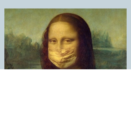
Covid, schmovid – rimmen som lättar upp i
pandemin
SPRÅKBLOGGEN
Corona, schmorona – covid, schmovid – pandemic,
schmandemic. Det kan se barnsligt ut, men den här sortens
lekfulla rim fyller en funktion, även bland vuxna. Det handlar om
reduplikationer, det vill säga när ett ord upprepas. I detta fall