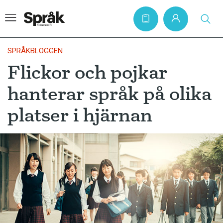
SPRÅKBLOGGEN
Flickor och pojkar
Hem
hanterar språk på olika
Artiklar
platser i hjärnan
Krönikor
Språkfrågor
Skrivtips
Bokrecensioner
Kviss
Podden