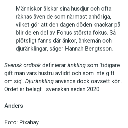
Människor älskar sina husdjur och ofta
räknas även de som närmast anhöriga,
vilket gör att den dagen döden knackar på
blir de en del av Fonus största fokus. Så
plötsligt fanns där änkor, änkemän och
djuränklingar, säger Hannah Bengtsson.
Svensk ordbok
definierar
änkling
som ’tidigare
gift man vars hustru av­lidit och som inte gift
om sig’.
Djuränkling
används dock oavsett kön.
Ordet är belagt i svenskan sedan 2020.
Anders
Foto: Pixabay