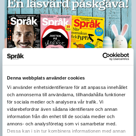
Ge bort Språktidningen till påsk!
Denna webbplats använder cookies
SPRÅKBLOGGEN
Vi använder enhetsidentifierare för att anpassa innehållet
Inför påsken har vi ett riktigt fint erbjudande. Just nu kan du ge
och annonserna till användarna, tillhandahålla funktioner
bort 3 nummer av Språktidningen för bara 99 kronor! Du kan
för sociala medier och analysera vår trafik. Vi
också…
vidarebefordrar även sådana identifierare och annan
information från din enhet till de sociala medier och
annons- och analysföretag som vi samarbetar med.
Dessa kan i sin tur kombinera informationen med annan