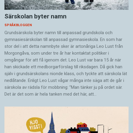
Särskolan byter namn
SPRÅKBLOGGEN
Grundsärskola byter namn till anpassad grundskola och
gymnasiesärskolan till anpassad gymnasieskola. En som har
stor del i att detta namnbyte sker är artonåriga Leo Lust från
Morgongåva, som under tre år har kontaktat politiker i
omgångar för att få igenom det. Leo Lust var bara 15 år när
han skickade ett medborgarförslag till riksdagen. Då gick han
själv i grundsärskolans nionde klass, och tyckte att särskola lät
nedlåtande. Enligt Leo Lust vågar många inte säga att de går i
särskola av rädsla för mobbning: ”Man tänker ju på ordet sär.
Det är det som är hela tanken med det här, att…