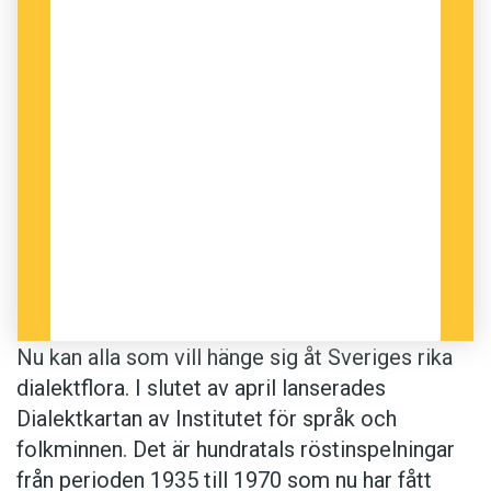
Är du intresserad av språk? Pröva 2 nummer
av Språktidningen för 99 kronor.
Här hittar du Dialektkartan!
Nu kan alla som vill hänge sig åt Sveriges rika
dialektflora. I slutet av april lanserades
Dialektkartan av Institutet för språk och
folkminnen. Det är hundratals röstinspelningar
från perioden 1935 till 1970 som nu har fått