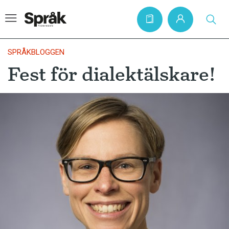
SPRÅKBLOGGEN
Fest för dialektälskare!
Hem
Artiklar
Krönikor
Språkfrågor
Skrivtips
Bokrecensioner
Kviss
Podden