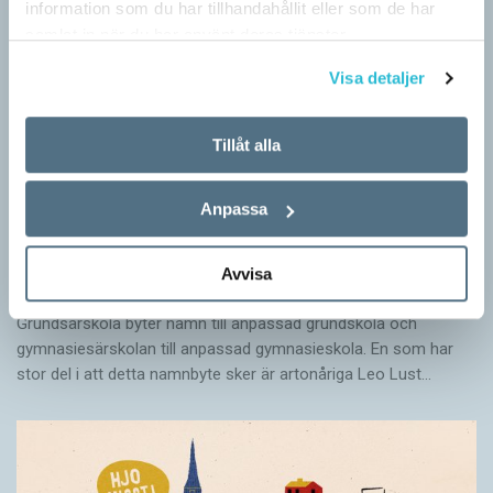
information som du har tillhandahållit eller som de har
samlat in när du har använt deras tjänster.
Visa detaljer
Tillåt alla
Anpassa
Särskolan byter namn
Avvisa
SPRÅKBLOGGEN
Grundsärskola byter namn till anpassad grundskola och
gymnasiesärskolan till anpassad gymnasieskola. En som har
stor del i att detta namnbyte sker är artonåriga Leo Lust…