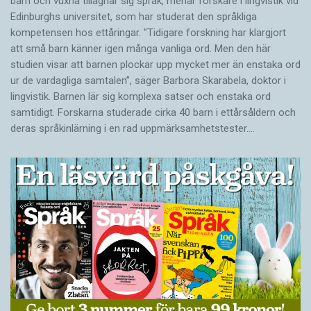
barn och vuxna tillägnar sig språk, menar forskare i lingvistik vid
Edinburghs universitet, som har studerat den språkliga
kompetensen hos ettåringar. ”Tidigare forskning har klargjort
att små barn känner igen många vanliga ord. Men den här
studien visar att barnen plockar upp mycket mer än enstaka ord
ur de vardagliga samtalen”, säger Barbora Skarabela, doktor i
lingvistik. Barnen lär sig komplexa satser och enstaka ord
samtidigt. Forskarna studerade cirka 40 barn i ettårsåldern och
deras språkinlärning i en rad uppmärksamhetstester.…