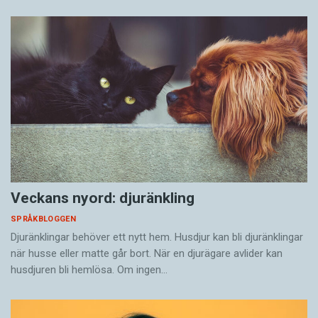
Veckans nyord: djuränkling
SPRÅKBLOGGEN
Djuränklingar behöver ett nytt hem. Husdjur kan bli djuränklingar
när husse eller matte går bort. När en djurägare avlider kan
husdjuren bli hemlösa. Om ingen…