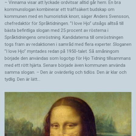
– Vinnarna visar att lyckade ordvitsar alltid går hem. En bra
kommunslogan kombinerar ett träffsäkert budskap om
kommunen med en humoristisk knorr, säger Anders Svensson,
chefredaktör för Språktidningen. ”I love Hjo” utsågs alltså till
bästa befintliga slogan med 25 procent av rösterna i
Språktidningens omröstning. Kandidaterna till omröstningen
togs fram av redaktionen i samråd med flera experter. Sloganen
”I love Hjo” myntades redan på 1950-talet. Så småningom
började den användas som logotyp för Hjo Tidning tillsammans
med ett rött hjärta. Senare började även kommunen använda
samma slogan. – Den är ovärderlig och tidlös. Den är klar och
tydlig. Den är lätt…