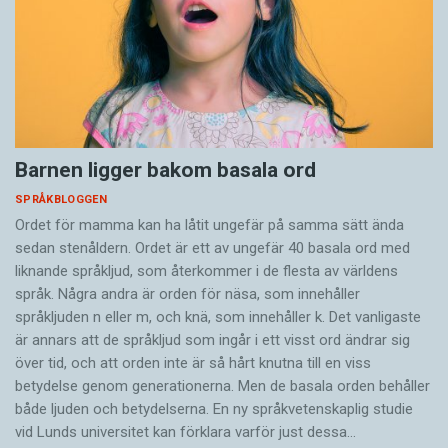
Barnen ligger bakom basala ord
SPRÅKBLOGGEN
Ordet för mamma kan ha låtit ungefär på samma sätt ända
sedan stenåldern. Ordet är ett av ungefär 40 basala ord med
liknande språkljud, som återkommer i de flesta av världens
språk. Några andra är orden för näsa, som innehåller
språkljuden n eller m, och knä, som innehåller k. Det vanligaste
är annars att de språkljud som ingår i ett visst ord ändrar sig
över tid, och att orden inte är så hårt knutna till en viss
betydelse genom generationerna. Men de basala orden behåller
både ljuden och betydelserna. En ny språkvetenskaplig studie
vid Lunds universitet kan förklara varför just dessa…