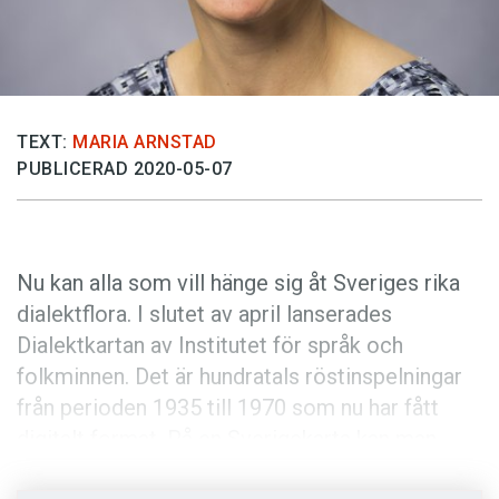
Anmäl till språkpolisen
Föreslå nyord
Annonsera
Prenumerera
TEXT:
MARIA ARNSTAD
PUBLICERAD 2020-05-07
Läs Språktidningen digitalt
Press
Nu kan alla som vill hänge sig åt Sveriges rika
dialektflora. I slutet av april lanserades
Dialektkartan av Institutet för språk och
folkminnen. Det är hundratals röstinspelningar
från perioden 1935 till 1970 som nu har fått
digitalt format. På en Sverigekarta kan man
klicka sig runt och lyssna på talare och deras