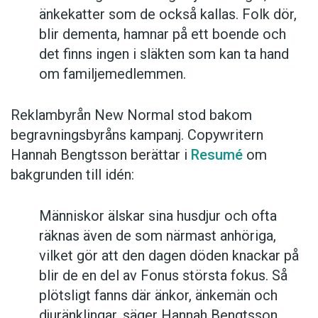
änkekatter som de också kallas. Folk dör,
blir dementa, hamnar på ett boende och
det finns ingen i släkten som kan ta hand
om familjemedlemmen.
Reklambyrån New Normal stod bakom
begravningsbyråns kampanj. Copywritern
Hannah Bengtsson berättar i
Resumé
om
bakgrunden till idén:
Människor älskar sina husdjur och ofta
räknas även de som närmast anhöriga,
vilket gör att den dagen döden knackar på
blir de en del av Fonus största fokus. Så
plötsligt fanns där änkor, änkemän och
djuränklingar, säger Hannah Bengtsson.